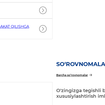
AKAT QILISHGA
SO‘ROVNOMAL
Barcha so‘rovnomalar
O'zingizga tegishli 
xususiylashtirish i