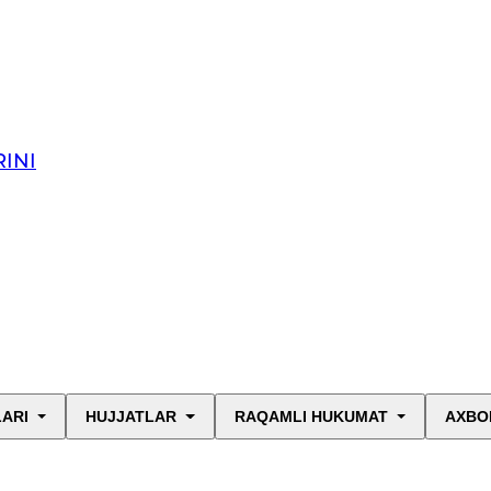
INI
LARI
HUJJATLAR
RAQAMLI HUKUMAT
AXBO