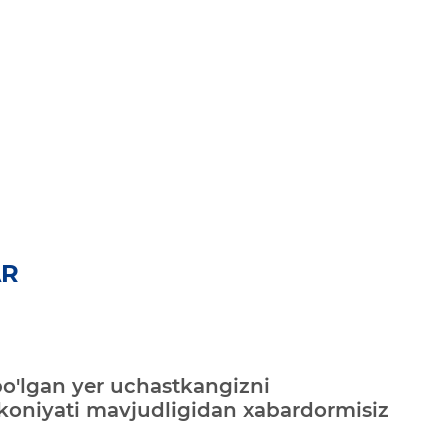
AR
bo'lgan yer uchastkangizni
mkoniyati mavjudligidan xabardormisiz