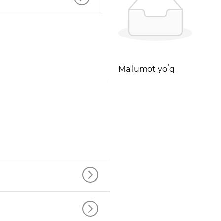
Maʼlumot yoʻq