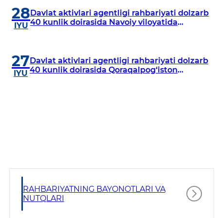
28
Davlat aktivlari agentligi rahbariyati dolzarb
40 kunlik doirasida Navoiy viloyatida
IYU
o‘rganish o‘tkazdi
27
Davlat aktivlari agentligi rahbariyati dolzarb
40 kunlik doirasida Qoraqalpog‘iston
IYU
Respublikasida o‘rganish o‘tkazmoqda
RAHBARIYATNING BAYONOTLARI VA
NUTQLARI