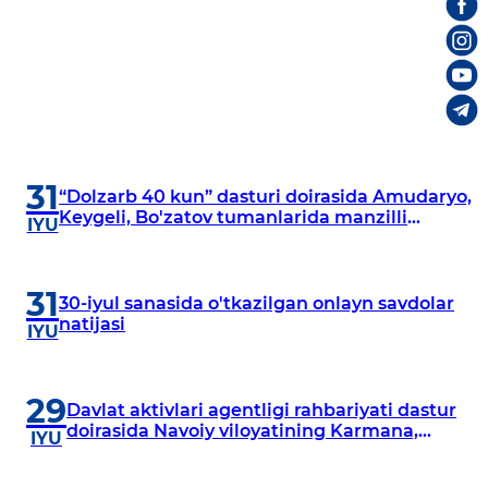
31
“Dolzarb 40 kun” dasturi doirasida Amudaryo,
Keygeli, Bo'zatov tumanlarida manzilli
IYU
o‘rganishlar olib borildi
31
30-iyul sanasida o'tkazilgan onlayn savdolar
natijasi
IYU
29
Davlat aktivlari agentligi rahbariyati dastur
doirasida Navoiy viloyatining Karmana,
IYU
Navbahor, Xatirchi va Nurota tumanlarida
o‘rganish o‘tkazmoqda