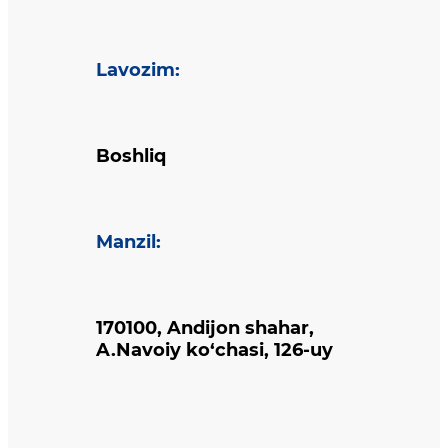
Lavozim
:
Boshliq
Manzil
:
170100, Andijon shahar,
A.Navoiy ko‘chasi, 126-uy