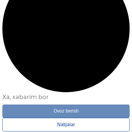
Xa, xabarim bor
Ovoz berish
Natijalar