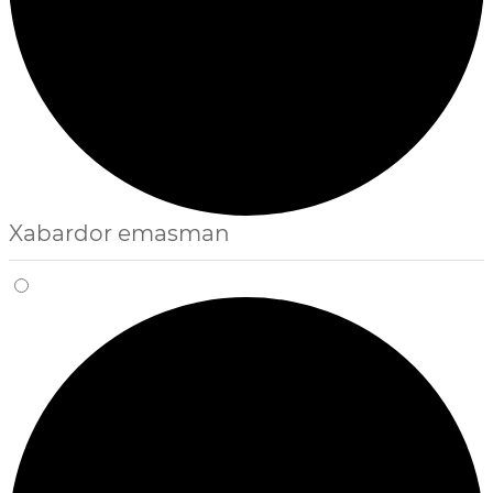
Xabardor emasman