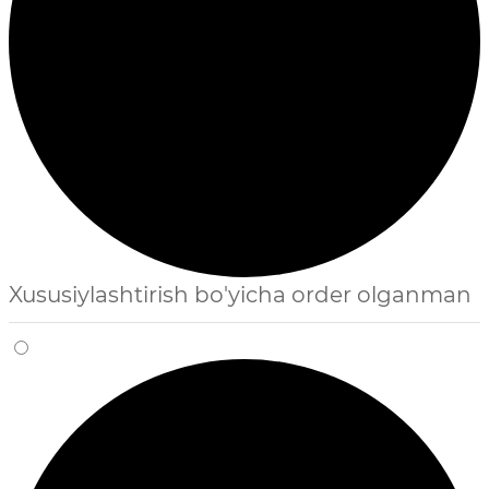
Xususiylashtirish bo'yicha order olganman