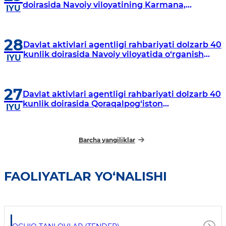
doirasida Navoiy viloyatining Karmana,
IYU
Navbahor, Xatirchi va Nurota tumanlarida
o‘rganish o‘tkazmoqda
28
Davlat aktivlari agentligi rahbariyati dolzarb 40
kunlik doirasida Navoiy viloyatida o‘rganish
IYU
o‘tkazdi
27
Davlat aktivlari agentligi rahbariyati dolzarb 40
kunlik doirasida Qoraqalpog‘iston
IYU
Respublikasida o‘rganish o‘tkazmoqda
Barcha yangiliklar
FAOLIYATLAR YO‘NALISHI