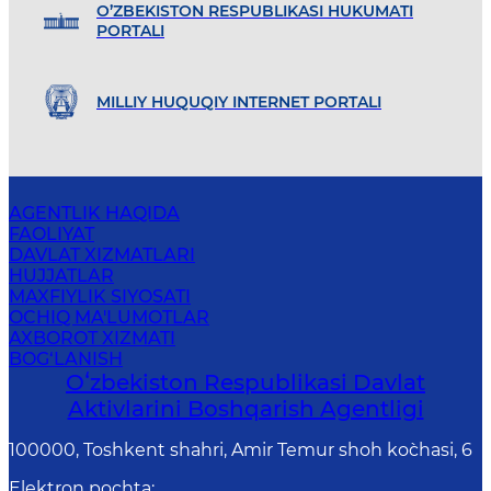
O’ZBEKISTON RESPUBLIKASI HUKUMATI
PORTALI
MILLIY HUQUQIY INTERNET PORTALI
AGENTLIK HAQIDA
FAOLIYAT
DAVLAT XIZMATLARI
HUJJATLAR
MAXFIYLIK SIYOSATI
OCHIQ MA'LUMOTLAR
AXBOROT XIZMATI
BOG‘LANISH
Oʻzbekiston Respublikasi Davlat
Aktivlarini Boshqarish Agentligi
100000, Toshkent shahri, Amir Temur shoh ko`chasi, 6
Elektron pochta
: