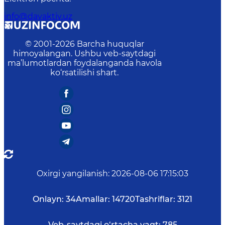
info@davaktiv.uz
© 2001-
2026
Barcha huquqlar
himoyalangan. Ushbu veb-saytdagi
ma’lumotlardan foydalanganda havola
ko‘rsatilishi shart.
Oxirgi yangilanish
:
2026-08-06 17:15:03
Onlayn:
34
Amallar:
14720
Tashriflar:
3121
Veb-saytdagi o‘rtacha vaqt:
785