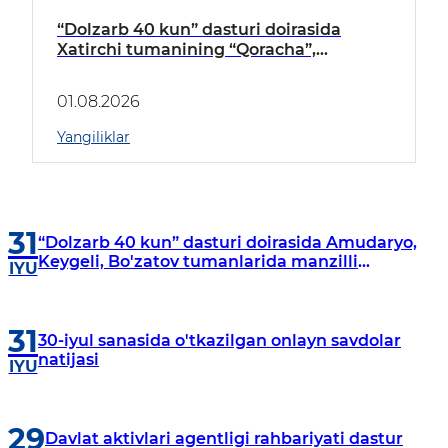
“Dolzarb 40 kun” dasturi doirasida
Xatirchi tumanining “Qoracha”,
“Nayman”, “A.Navoiy” va “Damariq”
mahallalarida manzilli o‘rganishlar olib
01.08.2026
borildi
Yangiliklar
31
“Dolzarb 40 kun” dasturi doirasida Amudaryo,
Keygeli, Bo'zatov tumanlarida manzilli
IYU
o‘rganishlar olib borildi
31
30-iyul sanasida o'tkazilgan onlayn savdolar
natijasi
IYU
29
Davlat aktivlari agentligi rahbariyati dastur