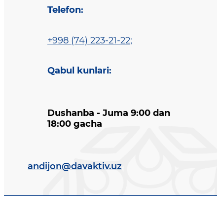
Telefon
:
+998 (74) 223-21-22
;
Qabul kunlari
:
Dushanba - Juma 9:00 dan
18:00 gacha
andijon@davaktiv.uz