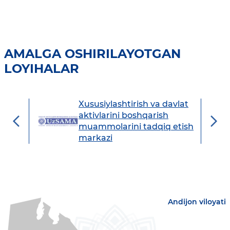
AMALGA OSHIRILAYOTGAN
LOYIHALAR
Xususiylashtirish va davlat
avdo
aktivlarini boshqarish
muammolarini tadqiq etish
markazi
Andijon viloyati