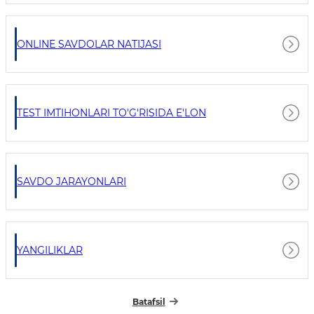
ONLINE SAVDOLAR NATIJASI
TEST IMTIHONLARI TO'G'RISIDA E'LON
SAVDO JARAYONLARI
YANGILIKLAR
Batafsil