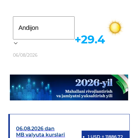
Davlat dasturi
+29.4
Ob-havo
06/08/2026
06.08.2026 dan
MB valyuta kurslari
1
USD
=
11886.72