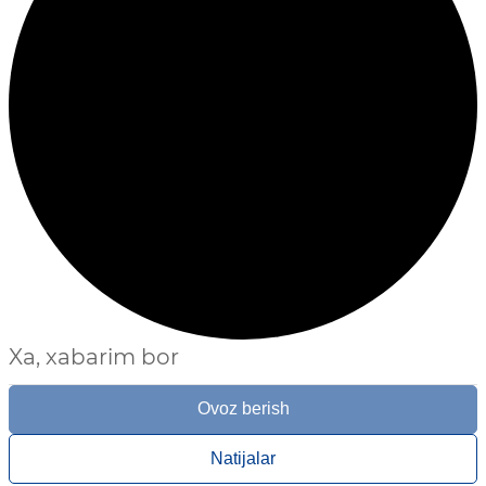
Xa, xabarim bor
Ovoz berish
Natijalar