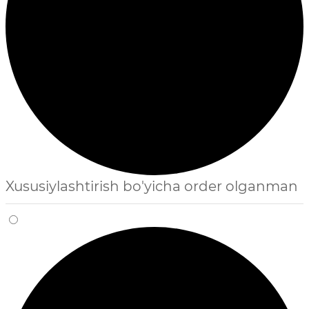
Xususiylashtirish bo'yicha order olganman