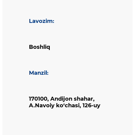
Lavozim
:
Boshliq
Manzil
:
170100, Andijon shahar,
A.Navoiy ko‘chasi, 126-uy