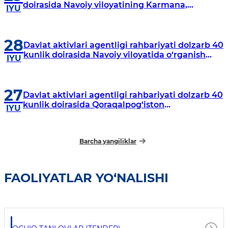
doirasida Navoiy viloyatining Karmana,
IYU
Navbahor, Xatirchi va Nurota tumanlarida
o‘rganish o‘tkazmoqda
28
Davlat aktivlari agentligi rahbariyati dolzarb 40
kunlik doirasida Navoiy viloyatida o‘rganish
IYU
o‘tkazdi
27
Davlat aktivlari agentligi rahbariyati dolzarb 40
kunlik doirasida Qoraqalpog‘iston
IYU
Respublikasida o‘rganish o‘tkazmoqda
Barcha yangiliklar
FAOLIYATLAR YO‘NALISHI