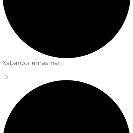
Xabardor emasman