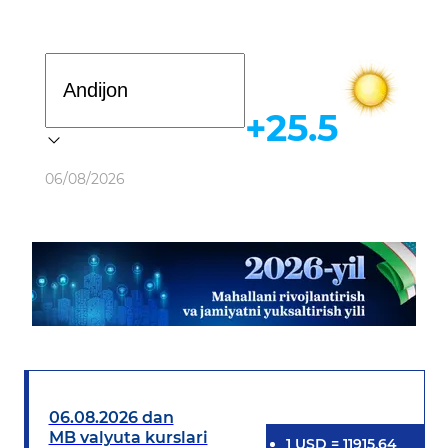
Davlat dasturi
+25.5
Ob-havo
06/08/2026
06.08.2026 dan
MB valyuta kurslari
1
USD
=
11915.64