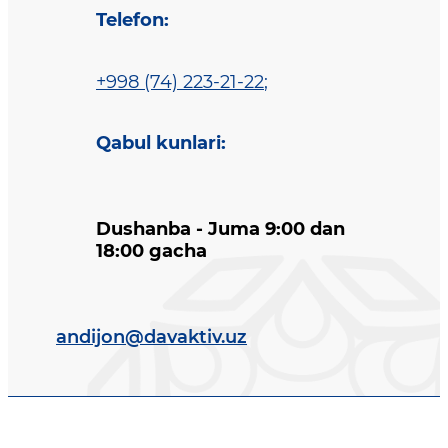
Telefon
:
+998 (74) 223-21-22
;
Qabul kunlari
:
Dushanba - Juma 9:00 dan
18:00 gacha
andijon@davaktiv.uz