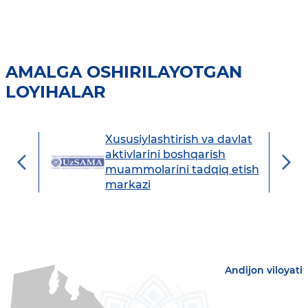
AMALGA OSHIRILAYOTGAN
LOYIHALAR
Xususiylashtirish va davlat
avdo
aktivlarini boshqarish
muammolarini tadqiq etish
markazi
Andijon viloyati