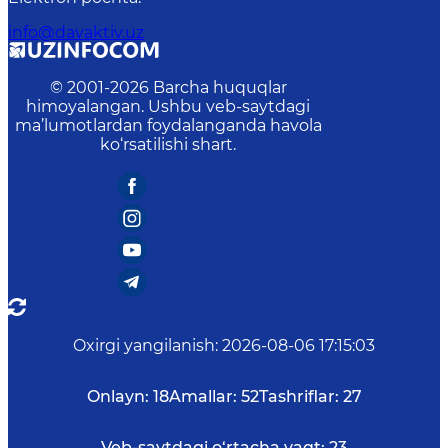
info@davaktiv.uz
© 2001-
2026
Barcha huquqlar
himoyalangan. Ushbu veb-saytdagi
ma’lumotlardan foydalanganda havola
ko‘rsatilishi shart.
Oxirgi yangilanish
:
2026-08-06 17:15:03
Onlayn:
18
Amallar:
52
Tashriflar:
27
Veb-saytdagi o‘rtacha vaqt:
23