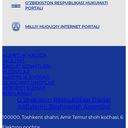
O’ZBEKISTON RESPUBLIKASI HUKUMATI
PORTALI
MILLIY HUQUQIY INTERNET PORTALI
AGENTLIK HAQIDA
FAOLIYAT
DAVLAT XIZMATLARI
HUJJATLAR
MAXFIYLIK SIYOSATI
OCHIQ MA'LUMOTLAR
AXBOROT XIZMATI
BOG‘LANISH
Oʻzbekiston Respublikasi Davlat
Aktivlarini Boshqarish Agentligi
100000, Toshkent shahri, Amir Temur shoh ko`chasi, 6
Elektron pochta
: