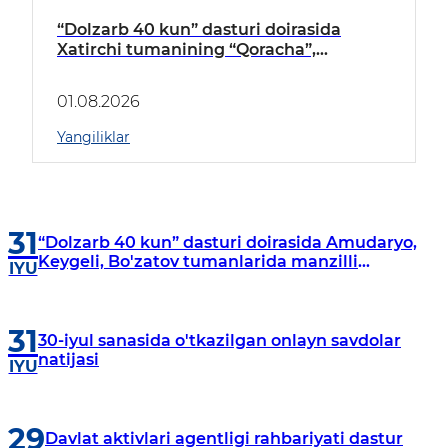
“Dolzarb 40 kun” dasturi doirasida
Xatirchi tumanining “Qoracha”,
“Nayman”, “A.Navoiy” va “Damariq”
mahallalarida manzilli o‘rganishlar olib
01.08.2026
borildi
Yangiliklar
31
“Dolzarb 40 kun” dasturi doirasida Amudaryo,
Keygeli, Bo'zatov tumanlarida manzilli
IYU
o‘rganishlar olib borildi
31
30-iyul sanasida o'tkazilgan onlayn savdolar
natijasi
IYU
29
Davlat aktivlari agentligi rahbariyati dastur