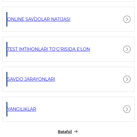
ONLINE SAVDOLAR NATIJASI
TEST IMTIHONLARI TO'G'RISIDA E'LON
SAVDO JARAYONLARI
YANGILIKLAR
Batafsil