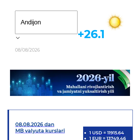
Davlat dasturi
+26.1
Ob-havo
08/08/2026
08.08.2026 dan
MB valyuta kurslari
1
USD
=
11915.64
1
EUR
=
13749.46