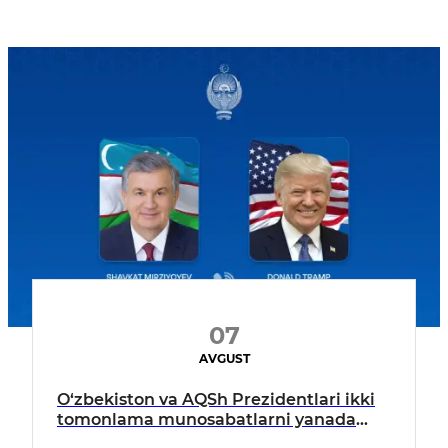
07
AVGUST
O‘zbekiston va AQSh Prezidentlari ikki
tomonlama munosabatlarni yanada
mustahkamlash istiqbollarini