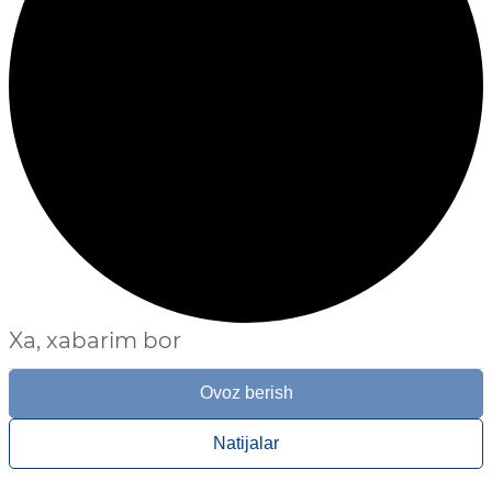
Xa, xabarim bor
Ovoz berish
Natijalar