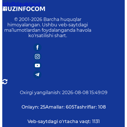
info@davaktiv.uz
© 2001-
2026
Barcha huquqlar
himoyalangan. Ushbu veb-saytdagi
ma’lumotlardan foydalanganda havola
ko‘rsatilishi shart.
Oxirgi yangilanish
:
2026-08-08 15:49:09
Onlayn:
25
Amallar:
605
Tashriflar:
108
Veb-saytdagi o‘rtacha vaqt:
1131