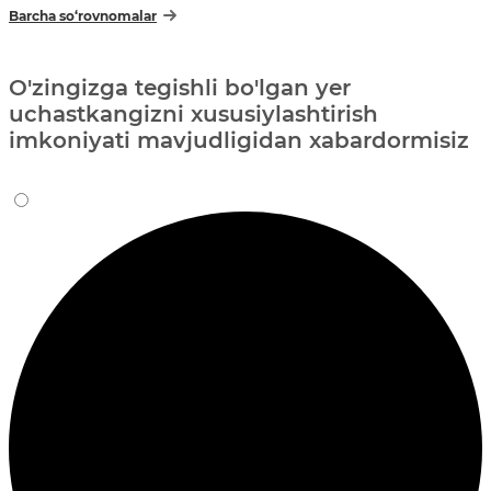
Barcha so‘rovnomalar
O'zingizga tegishli bo'lgan yer
uchastkangizni xususiylashtirish
imkoniyati mavjudligidan xabardormisiz