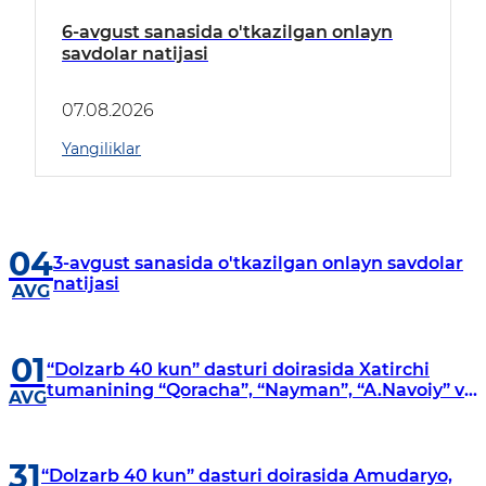
6-avgust sanasida o'tkazilgan onlayn
savdolar natijasi
07.08.2026
Yangiliklar
04
3-avgust sanasida o'tkazilgan onlayn savdolar
natijasi
AVG
01
“Dolzarb 40 kun” dasturi doirasida Xatirchi
tumanining “Qoracha”, “Nayman”, “A.Navoiy” va
AVG
“Damariq” mahallalarida manzilli o‘rganishlar
olib borildi
31
“Dolzarb 40 kun” dasturi doirasida Amudaryo,