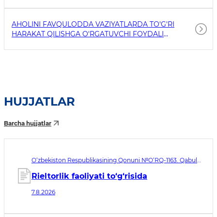
AHOLINI FAVQULODDA VAZIYATLARDA TO'G'RI
HARAKAT QILISHGA O'RGATUVCHI FOYDALI
HAVOLALAR
HUJJATLAR
Barcha hujjatlar
O‘zbekiston Respublikasining Qonuni №O‘RQ-1163. Qabul
qilingan sana 07.08.2026. Kuchga kirish sanasi 08.11.2026
Rieltorlik faoliyati to‘g‘risida
7.8.2026