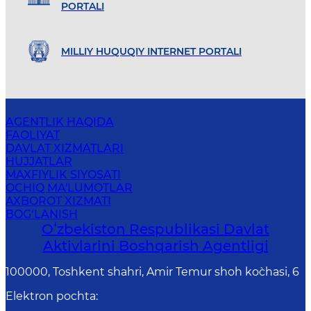
PORTALI
MILLIY HUQUQIY INTERNET PORTALI
AGENTLIK HAQIDA
FAOLIYAT
DAVLAT XIZMATLARI
HUJJATLAR
MAXFIYLIK SIYOSATI
OCHIQ MA'LUMOTLAR
AXBOROT XIZMATI
BOG‘LANISH
Oʻzbekiston Respublikasi Davlat
Aktivlarini Boshqarish Agentligi
100000, Toshkent shahri, Amir Temur shoh ko`chasi, 6
Elektron pochta
: