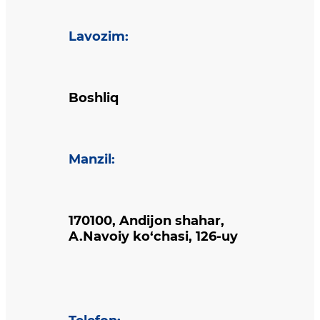
Lavozim
:
Boshliq
Manzil
:
170100, Andijon shahar,
A.Navoiy ko‘chasi, 126-uy