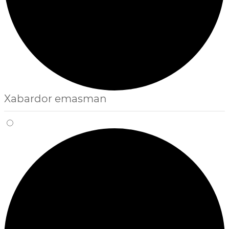
Xabardor emasman