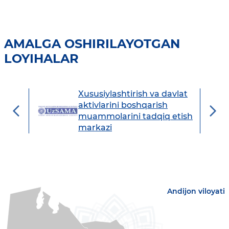
AMALGA OSHIRILAYOTGAN
LOYIHALAR
Xususiylashtirish va davlat
avdo
aktivlarini boshqarish
muammolarini tadqiq etish
markazi
Andijon viloyati