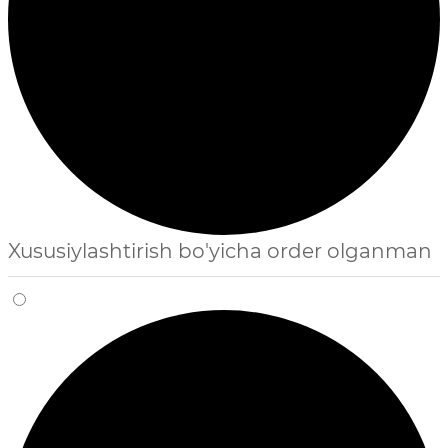
Xususiylashtirish bo'yicha order olganman