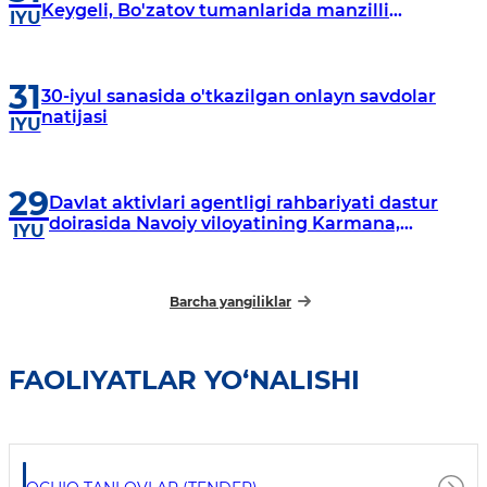
Keygeli, Bo'zatov tumanlarida manzilli
IYU
o‘rganishlar olib borildi
31
30-iyul sanasida o'tkazilgan onlayn savdolar
natijasi
IYU
29
Davlat aktivlari agentligi rahbariyati dastur
doirasida Navoiy viloyatining Karmana,
IYU
Navbahor, Xatirchi va Nurota tumanlarida
o‘rganish o‘tkazmoqda
Barcha yangiliklar
FAOLIYATLAR YO‘NALISHI