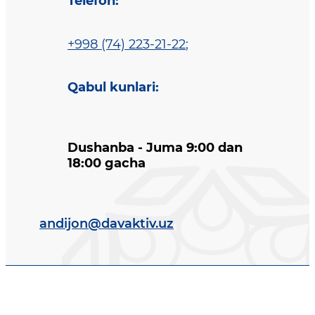
Telefon
:
+998 (74) 223-21-22
;
Qabul kunlari
:
Dushanba - Juma 9:00 dan
18:00 gacha
andijon@davaktiv.uz