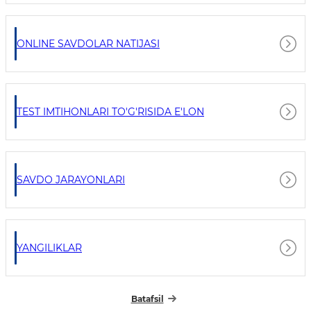
ONLINE SAVDOLAR NATIJASI
TEST IMTIHONLARI TO'G'RISIDA E'LON
SAVDO JARAYONLARI
YANGILIKLAR
Batafsil