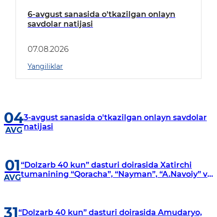
6-avgust sanasida o'tkazilgan onlayn
savdolar natijasi
07.08.2026
Yangiliklar
04
3-avgust sanasida o'tkazilgan onlayn savdolar
natijasi
AVG
01
“Dolzarb 40 kun” dasturi doirasida Xatirchi
tumanining “Qoracha”, “Nayman”, “A.Navoiy” va
AVG
“Damariq” mahallalarida manzilli o‘rganishlar
olib borildi
31
“Dolzarb 40 kun” dasturi doirasida Amudaryo,