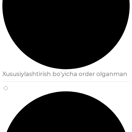
Xususiylashtirish bo'yicha order olganman