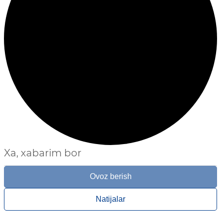
Xa, xabarim bor
Ovoz berish
Natijalar