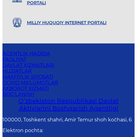
PORTALI
MILLIY HUQUQIY INTERNET PORTALI
AGENTLIK HAQIDA
FAOLIYAT
DAVLAT XIZMATLARI
HUJJATLAR
MAXFIYLIK SIYOSATI
OCHIQ MA'LUMOTLAR
AXBOROT XIZMATI
BOG‘LANISH
Oʻzbekiston Respublikasi Davlat
Aktivlarini Boshqarish Agentligi
100000, Toshkent shahri, Amir Temur shoh ko`chasi, 6
Elektron pochta
: