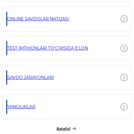
ONLINE SAVDOLAR NATIJASI
TEST IMTIHONLARI TO'G'RISIDA E'LON
SAVDO JARAYONLARI
YANGILIKLAR
Batafsil