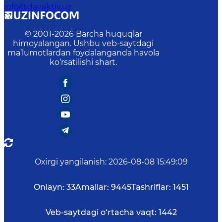
info@davaktiv.uz
© 2001-
2026
Barcha huquqlar
himoyalangan. Ushbu veb-saytdagi
ma’lumotlardan foydalanganda havola
ko‘rsatilishi shart.
Oxirgi yangilanish
:
2026-08-08 15:49:09
Onlayn:
33
Amallar:
9445
Tashriflar:
1451
Veb-saytdagi o‘rtacha vaqt:
1442