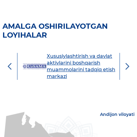
AMALGA OSHIRILAYOTGAN
LOYIHALAR
Xususiylashtirish va davlat
avdo
aktivlarini boshqarish
muammolarini tadqiq etish
markazi
Andijon viloyati