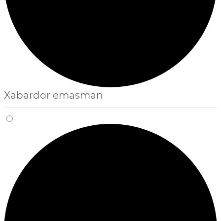
Xabardor emasman