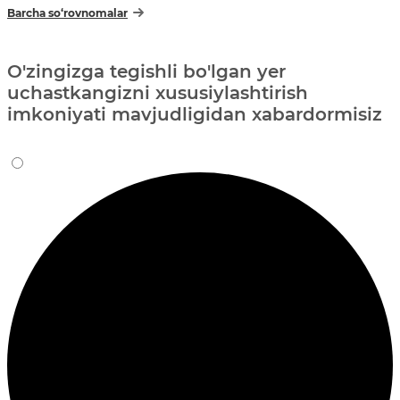
Barcha so‘rovnomalar
O'zingizga tegishli bo'lgan yer
uchastkangizni xususiylashtirish
imkoniyati mavjudligidan xabardormisiz