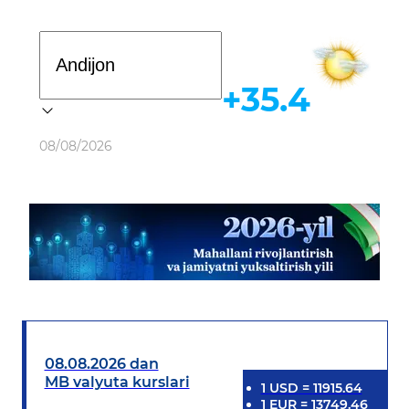
Davlat dasturi
+35.4
Ob-havo
08/08/2026
08.08.2026 dan
MB valyuta kurslari
1
USD
=
11915.64
1
EUR
=
13749.46