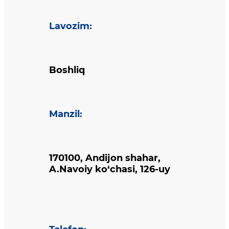
Lavozim
:
Boshliq
Manzil
:
170100, Andijon shahar,
A.Navoiy ko‘chasi, 126-uy