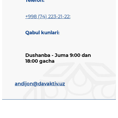
Telefon
:
+998 (74) 223-21-22
;
Qabul kunlari
:
Dushanba - Juma 9:00 dan
18:00 gacha
andijon@davaktiv.uz