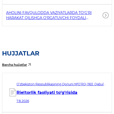
AHOLINI FAVQULODDA VAZIYATLARDA TO'G'RI
HARAKAT QILISHGA O'RGATUVCHI FOYDALI
HAVOLALAR
HUJJATLAR
Barcha hujjatlar
O‘zbekiston Respublikasining Qonuni №O‘RQ-1163. Qabul
qilingan sana 07.08.2026. Kuchga kirish sanasi 08.11.2026
Rieltorlik faoliyati to‘g‘risida
7.8.2026