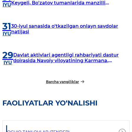
Keygeli, Bo'zatov tumanlarida manzilli
IYU
o‘rganishlar olib borildi
31
30-iyul sanasida o'tkazilgan onlayn savdolar
natijasi
IYU
29
Davlat aktivlari agentligi rahbariyati dastur
doirasida Navoiy viloyatining Karmana,
IYU
Navbahor, Xatirchi va Nurota tumanlarida
o‘rganish o‘tkazmoqda
Barcha yangiliklar
FAOLIYATLAR YO‘NALISHI