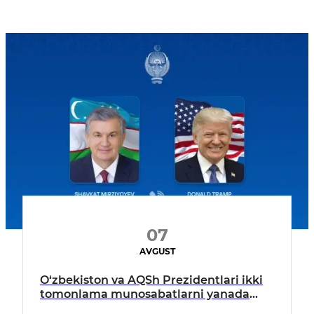
07
AVGUST
O‘zbekiston va AQSh Prezidentlari ikki
tomonlama munosabatlarni yanada
mustahkamlash istiqbollarini