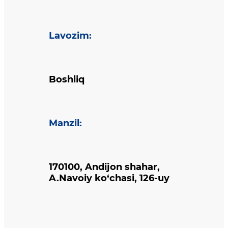
Lavozim
:
Boshliq
Manzil
:
170100, Andijon shahar,
A.Navoiy ko‘chasi, 126-uy