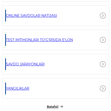
ONLINE SAVDOLAR NATIJASI
TEST IMTIHONLARI TO'G'RISIDA E'LON
SAVDO JARAYONLARI
YANGILIKLAR
Batafsil