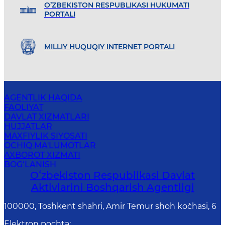
O’ZBEKISTON RESPUBLIKASI HUKUMATI
PORTALI
MILLIY HUQUQIY INTERNET PORTALI
AGENTLIK HAQIDA
FAOLIYAT
DAVLAT XIZMATLARI
HUJJATLAR
MAXFIYLIK SIYOSATI
OCHIQ MA'LUMOTLAR
AXBOROT XIZMATI
BOG‘LANISH
Oʻzbekiston Respublikasi Davlat
Aktivlarini Boshqarish Agentligi
100000, Toshkent shahri, Amir Temur shoh ko`chasi, 6
Elektron pochta
: