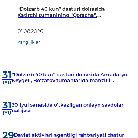
“Dolzarb 40 kun” dasturi doirasida
Xatirchi tumanining “Qoracha”,
“Nayman”, “A.Navoiy” va “Damariq”
mahallalarida manzilli o‘rganishlar olib
01.08.2026
borildi
Yangiliklar
31
“Dolzarb 40 kun” dasturi doirasida Amudaryo,
Keygeli, Bo'zatov tumanlarida manzilli
IYU
o‘rganishlar olib borildi
31
30-iyul sanasida o'tkazilgan onlayn savdolar
natijasi
IYU
29
Davlat aktivlari agentligi rahbariyati dastur