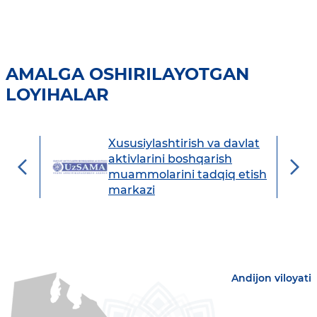
AMALGA OSHIRILAYOTGAN
LOYIHALAR
Xususiylashtirish va davlat
avdo
aktivlarini boshqarish
muammolarini tadqiq etish
markazi
Andijon viloyati