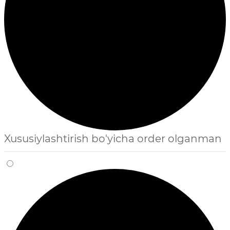
Xususiylashtirish bo'yicha order olganman