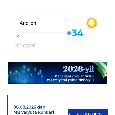
Davlat dasturi
+34
Ob-havo
06/08/2026
06.08.2026 dan
MB valyuta kurslari
1
USD
=
11886.72