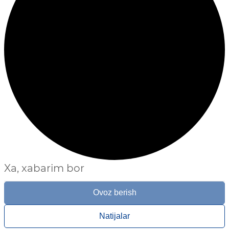
Xa, xabarim bor
Ovoz berish
Natijalar