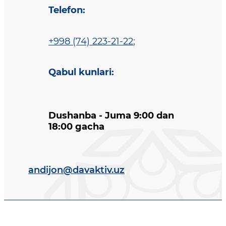
Telefon
:
+998 (74) 223-21-22
;
Qabul kunlari
:
Dushanba - Juma 9:00 dan
18:00 gacha
andijon@davaktiv.uz