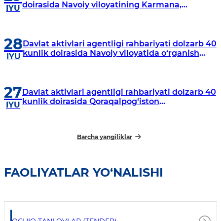
doirasida Navoiy viloyatining Karmana,
IYU
Navbahor, Xatirchi va Nurota tumanlarida
o‘rganish o‘tkazmoqda
28
Davlat aktivlari agentligi rahbariyati dolzarb 40
kunlik doirasida Navoiy viloyatida o‘rganish
IYU
o‘tkazdi
27
Davlat aktivlari agentligi rahbariyati dolzarb 40
kunlik doirasida Qoraqalpog‘iston
IYU
Respublikasida o‘rganish o‘tkazmoqda
Barcha yangiliklar
FAOLIYATLAR YO‘NALISHI