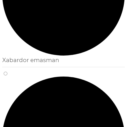
Xabardor emasman