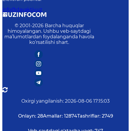
info@davaktiv.uz
© 2001-
2026
Barcha huquqlar
himoyalangan. Ushbu veb-saytdagi
ma’lumotlardan foydalanganda havola
ko‘rsatilishi shart.
Oxirgi yangilanish
:
2026-08-06 17:15:03
Onlayn:
28
Amallar:
12874
Tashriflar:
2749
Veb-saytdagi o‘rtacha vaqt:
747