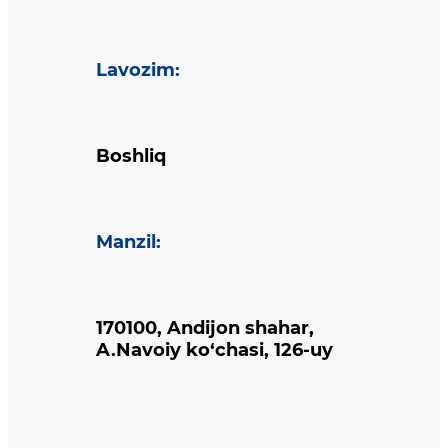
Lavozim
:
Boshliq
Manzil
:
170100, Andijon shahar,
A.Navoiy ko‘chasi, 126-uy