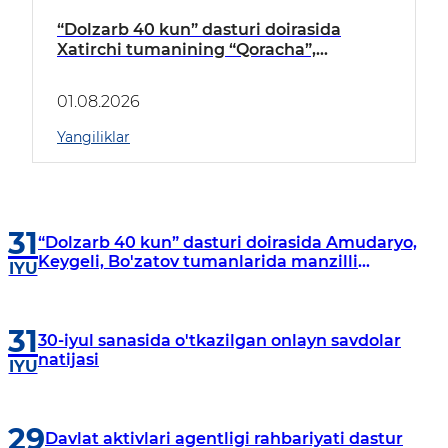
“Dolzarb 40 kun” dasturi doirasida
Xatirchi tumanining “Qoracha”,
“Nayman”, “A.Navoiy” va “Damariq”
mahallalarida manzilli o‘rganishlar olib
01.08.2026
borildi
Yangiliklar
31
“Dolzarb 40 kun” dasturi doirasida Amudaryo,
Keygeli, Bo'zatov tumanlarida manzilli
IYU
o‘rganishlar olib borildi
31
30-iyul sanasida o'tkazilgan onlayn savdolar
natijasi
IYU
29
Davlat aktivlari agentligi rahbariyati dastur