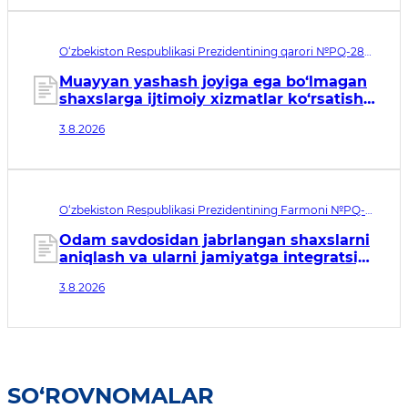
O‘zbekiston Respublikasi Prezidentining qarori №PQ-288.
Qabul qilingan sana 03.08.2026. Kuchga kirish sanasi
04.08.2026
Muayyan yashash joyiga ega bo‘lmagan
shaxslarga ijtimoiy xizmatlar ko‘rsatish
tizimini takomillashtirish to‘g‘risida
3.8.2026
O‘zbekiston Respublikasi Prezidentining Farmoni №PQ-
146. Qabul qilingan sana 03.08.2026. Kuchga kirish sanasi
04.08.2026
Odam savdosidan jabrlangan shaxslarni
aniqlash va ularni jamiyatga integratsiya
qilish tizimini tubdan
3.8.2026
takomillashtirishga qaratilgan
qo‘shimcha chora-tadbirlar to‘g‘risida
SO‘ROVNOMALAR