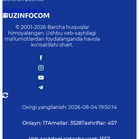
info@davaktiv.uz
© 2001-
2026
Barcha huquqlar
himoyalangan. Ushbu veb-saytdagi
ma’lumotlardan foydalanganda havola
ko‘rsatilishi shart.
Oxirgi yangilanish
:
2026-08-04 19:50:14
Onlayn:
17
Amallar:
3528
Tashriflar:
457
Veb-saytdagi o‘rtacha vaqt:
1557