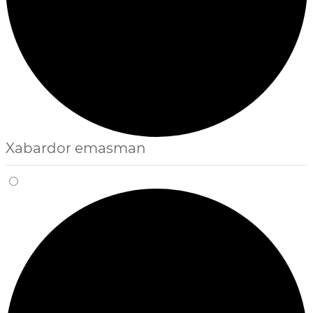
Xabardor emasman