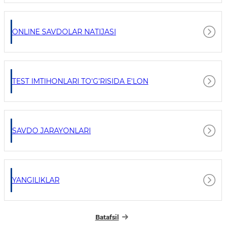
ONLINE SAVDOLAR NATIJASI
TEST IMTIHONLARI TO'G'RISIDA E'LON
SAVDO JARAYONLARI
YANGILIKLAR
Batafsil