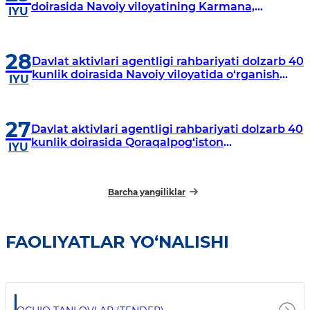
doirasida Navoiy viloyatining Karmana,
IYU
Navbahor, Xatirchi va Nurota tumanlarida
o‘rganish o‘tkazmoqda
28
Davlat aktivlari agentligi rahbariyati dolzarb 40
kunlik doirasida Navoiy viloyatida o‘rganish
IYU
o‘tkazdi
27
Davlat aktivlari agentligi rahbariyati dolzarb 40
kunlik doirasida Qoraqalpog‘iston
IYU
Respublikasida o‘rganish o‘tkazmoqda
Barcha yangiliklar
FAOLIYATLAR YO‘NALISHI