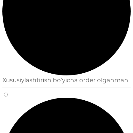
Xususiylashtirish bo'yicha order olganman