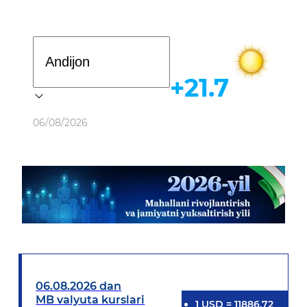
Davlat dasturi
+21.7
Ob-havo
06/08/2026
06.08.2026 dan
MB valyuta kurslari
1
USD
=
11886.72