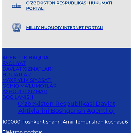
O’ZBEKISTON RESPUBLIKASI HUKUMATI
PORTALI
MILLIY HUQUQIY INTERNET PORTALI
AGENTLIK HAQIDA
FAOLIYAT
DAVLAT XIZMATLARI
HUJJATLAR
MAXFIYLIK SIYOSATI
OCHIQ MA'LUMOTLAR
AXBOROT XIZMATI
BOG‘LANISH
Oʻzbekiston Respublikasi Davlat
Aktivlarini Boshqarish Agentligi
100000, Toshkent shahri, Amir Temur shoh ko`chasi, 6
Elektron pochta
: