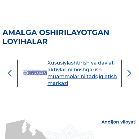
AMALGA OSHIRILAYOTGAN
LOYIHALAR
Xususiylashtirish va davlat
avdo
aktivlarini boshqarish
muammolarini tadqiq etish
markazi
Andijon viloyati