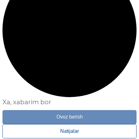
Xa, xabarim bor
Ovoz berish
Natijalar