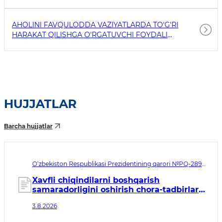
AHOLINI FAVQULODDA VAZIYATLARDA TO'G'RI
HARAKAT QILISHGA O'RGATUVCHI FOYDALI
HAVOLALAR
HUJJATLAR
Barcha hujjatlar
O‘zbekiston Respublikasi Prezidentining qarori №PQ-289.
Qabul qilingan sana 03.08.2026. Kuchga kirish sanasi
04.08.2026
Xavfli chiqindilarni boshqarish
samaradorligini oshirish chora-tadbirlari
to‘g‘risida
3.8.2026