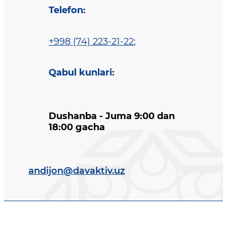
Telefon
:
+998 (74) 223-21-22
;
Qabul kunlari
:
Dushanba - Juma 9:00 dan
18:00 gacha
andijon@davaktiv.uz