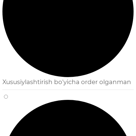
Xususiylashtirish bo'yicha order olganman