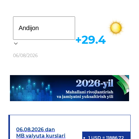
Davlat dasturi
+29.4
Ob-havo
06/08/2026
06.08.2026 dan
MB valyuta kurslari
1
USD
=
11886.72