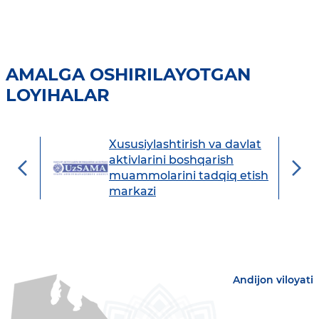
AMALGA OSHIRILAYOTGAN
LOYIHALAR
Xususiylashtirish va davlat
avdo
aktivlarini boshqarish
muammolarini tadqiq etish
markazi
Andijon viloyati