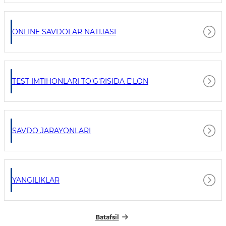
ONLINE SAVDOLAR NATIJASI
TEST IMTIHONLARI TO'G'RISIDA E'LON
SAVDO JARAYONLARI
YANGILIKLAR
Batafsil