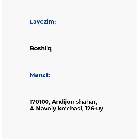
Lavozim
:
Boshliq
Manzil
:
170100, Andijon shahar,
A.Navoiy ko‘chasi, 126-uy