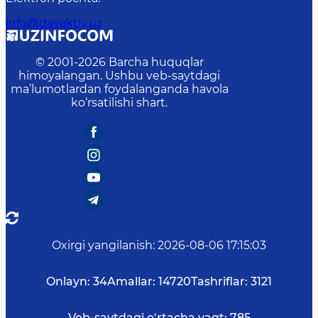
info@davaktiv.uz
© 2001-
2026
Barcha huquqlar
himoyalangan. Ushbu veb-saytdagi
ma’lumotlardan foydalanganda havola
ko‘rsatilishi shart.
Oxirgi yangilanish
:
2026-08-06 17:15:03
Onlayn:
34
Amallar:
14720
Tashriflar:
3121
Veb-saytdagi o‘rtacha vaqt:
785