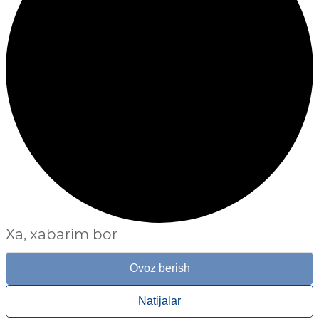
Xa, xabarim bor
Ovoz berish
Natijalar