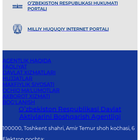
O’ZBEKISTON RESPUBLIKASI HUKUMATI
PORTALI
MILLIY HUQUQIY INTERNET PORTALI
AGENTLIK HAQIDA
FAOLIYAT
DAVLAT XIZMATLARI
HUJJATLAR
MAXFIYLIK SIYOSATI
OCHIQ MA'LUMOTLAR
AXBOROT XIZMATI
BOG‘LANISH
Oʻzbekiston Respublikasi Davlat
Aktivlarini Boshqarish Agentligi
100000, Toshkent shahri, Amir Temur shoh ko`chasi, 6
Elektron pochta
: