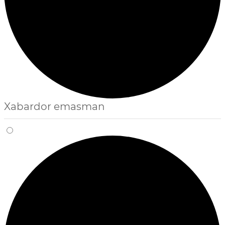
Xabardor emasman