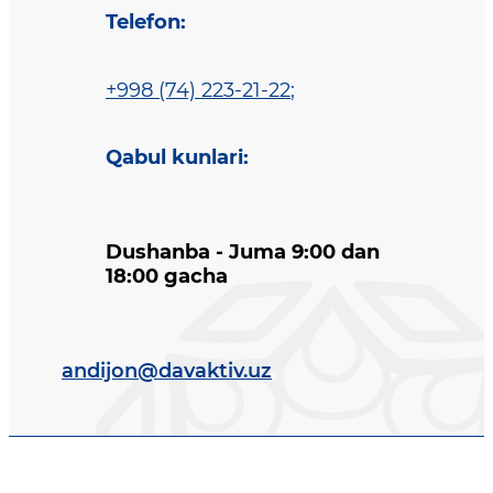
Telefon
:
+998 (74) 223-21-22
;
Qabul kunlari
:
Dushanba - Juma 9:00 dan
18:00 gacha
andijon@davaktiv.uz