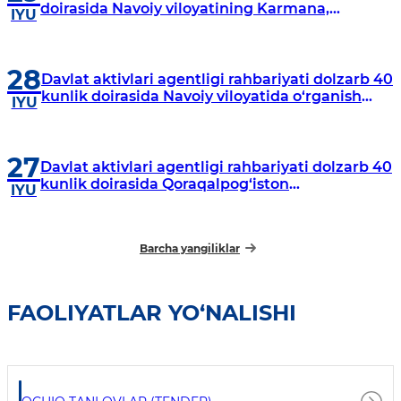
doirasida Navoiy viloyatining Karmana,
IYU
Navbahor, Xatirchi va Nurota tumanlarida
o‘rganish o‘tkazmoqda
28
Davlat aktivlari agentligi rahbariyati dolzarb 40
kunlik doirasida Navoiy viloyatida o‘rganish
IYU
o‘tkazdi
27
Davlat aktivlari agentligi rahbariyati dolzarb 40
kunlik doirasida Qoraqalpog‘iston
IYU
Respublikasida o‘rganish o‘tkazmoqda
Barcha yangiliklar
FAOLIYATLAR YO‘NALISHI