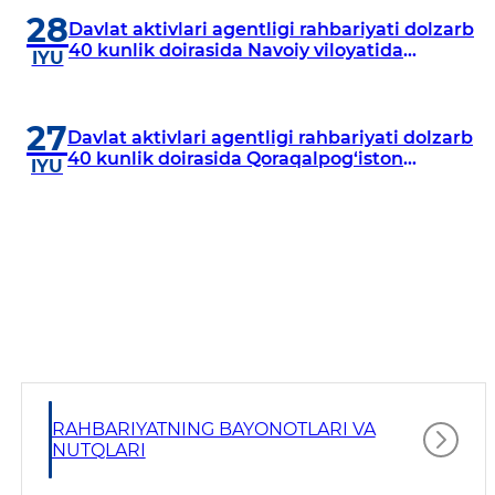
28
Davlat aktivlari agentligi rahbariyati dolzarb
40 kunlik doirasida Navoiy viloyatida
IYU
o‘rganish o‘tkazdi
27
Davlat aktivlari agentligi rahbariyati dolzarb
40 kunlik doirasida Qoraqalpog‘iston
IYU
Respublikasida o‘rganish o‘tkazmoqda
RAHBARIYATNING BAYONOTLARI VA
NUTQLARI