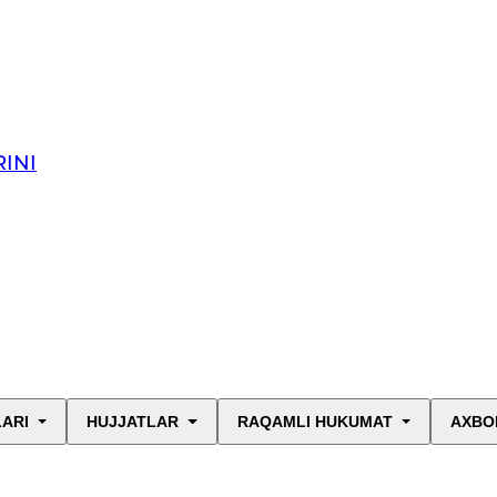
INI
LARI
HUJJATLAR
RAQAMLI HUKUMAT
AXBO