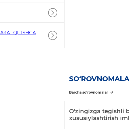
AKAT QILISHGA
SO‘ROVNOMAL
Barcha so‘rovnomalar
O'zingizga tegishli 
xususiylashtirish i