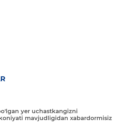
AR
bo'lgan yer uchastkangizni
mkoniyati mavjudligidan xabardormisiz