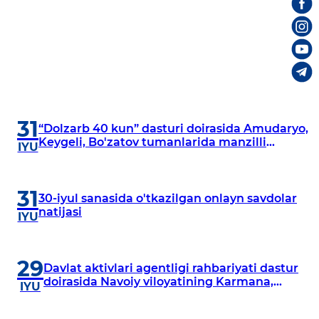
31
“Dolzarb 40 kun” dasturi doirasida Amudaryo,
Keygeli, Bo'zatov tumanlarida manzilli
IYU
o‘rganishlar olib borildi
31
30-iyul sanasida o'tkazilgan onlayn savdolar
natijasi
IYU
29
Davlat aktivlari agentligi rahbariyati dastur
doirasida Navoiy viloyatining Karmana,
IYU
Navbahor, Xatirchi va Nurota tumanlarida
o‘rganish o‘tkazmoqda