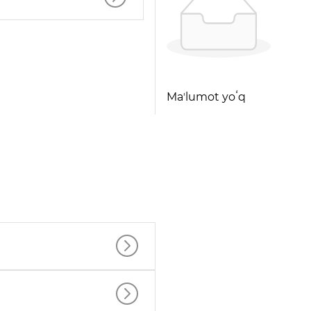
Maʼlumot yoʻq