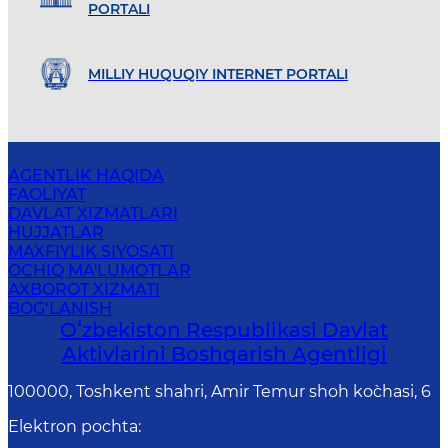
PORTALI
MILLIY HUQUQIY INTERNET PORTALI
AGENTLIK HAQIDA
FAOLIYAT
DAVLAT XIZMATLARI
HUJJATLAR
MAXFIYLIK SIYOSATI
OCHIQ MA'LUMOTLAR
AXBOROT XIZMATI
BOG‘LANISH
Oʻzbekiston Respublikasi Davlat
Aktivlarini Boshqarish Agentligi
100000, Toshkent shahri, Amir Temur shoh ko`chasi, 6
Elektron pochta
: