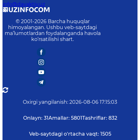
info@davaktiv.uz
© 2001-
2026
Barcha huquqlar
himoyalangan. Ushbu veb-saytdagi
ma’lumotlardan foydalanganda havola
ko‘rsatilishi shart.
Oxirgi yangilanish
:
2026-08-06 17:15:03
Onlayn:
31
Amallar:
5801
Tashriflar:
832
Veb-saytdagi o‘rtacha vaqt:
1505