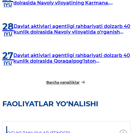
doirasida Navoiy viloyatining Karmana,
IYU
Navbahor, Xatirchi va Nurota tumanlarida
o‘rganish o‘tkazmoqda
28
Davlat aktivlari agentligi rahbariyati dolzarb 40
kunlik doirasida Navoiy viloyatida o‘rganish
IYU
o‘tkazdi
27
Davlat aktivlari agentligi rahbariyati dolzarb 40
kunlik doirasida Qoraqalpog‘iston
IYU
Respublikasida o‘rganish o‘tkazmoqda
Barcha yangiliklar
FAOLIYATLAR YO‘NALISHI