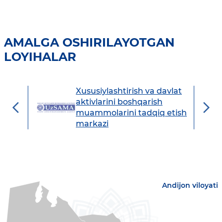
AMALGA OSHIRILAYOTGAN
LOYIHALAR
Xususiylashtirish va davlat
avdo
aktivlarini boshqarish
muammolarini tadqiq etish
markazi
Andijon viloyati