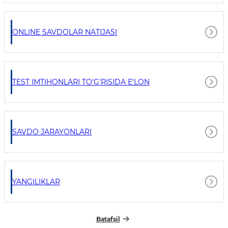
ONLINE SAVDOLAR NATIJASI
TEST IMTIHONLARI TO'G'RISIDA E'LON
SAVDO JARAYONLARI
YANGILIKLAR
Batafsil