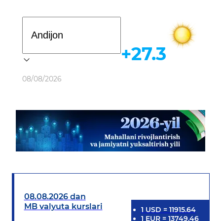
Davlat dasturi
+27.3
Ob-havo
08/08/2026
08.08.2026 dan
MB valyuta kurslari
1
USD
=
11915.64
1
EUR
=
13749.46