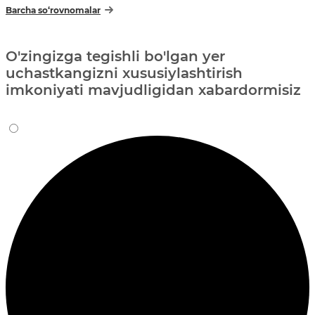
Barcha so‘rovnomalar
O'zingizga tegishli bo'lgan yer
uchastkangizni xususiylashtirish
imkoniyati mavjudligidan xabardormisiz