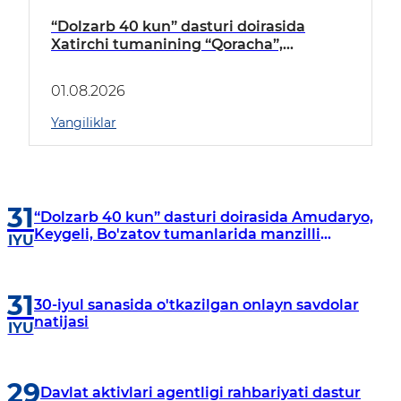
“Dolzarb 40 kun” dasturi doirasida
Xatirchi tumanining “Qoracha”,
“Nayman”, “A.Navoiy” va “Damariq”
mahallalarida manzilli o‘rganishlar olib
01.08.2026
borildi
Yangiliklar
31
“Dolzarb 40 kun” dasturi doirasida Amudaryo,
Keygeli, Bo'zatov tumanlarida manzilli
IYU
o‘rganishlar olib borildi
31
30-iyul sanasida o'tkazilgan onlayn savdolar
natijasi
IYU
29
Davlat aktivlari agentligi rahbariyati dastur