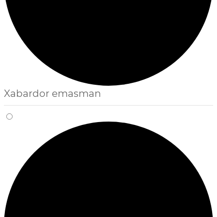
Xabardor emasman