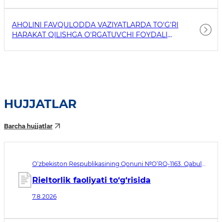
AHOLINI FAVQULODDA VAZIYATLARDA TO'G'RI
HARAKAT QILISHGA O'RGATUVCHI FOYDALI
HAVOLALAR
HUJJATLAR
Barcha hujjatlar
O‘zbekiston Respublikasining Qonuni №O‘RQ-1163. Qabul
qilingan sana 07.08.2026. Kuchga kirish sanasi 08.11.2026
Rieltorlik faoliyati to‘g‘risida
7.8.2026