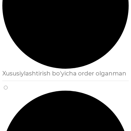
Xususiylashtirish bo'yicha order olganman