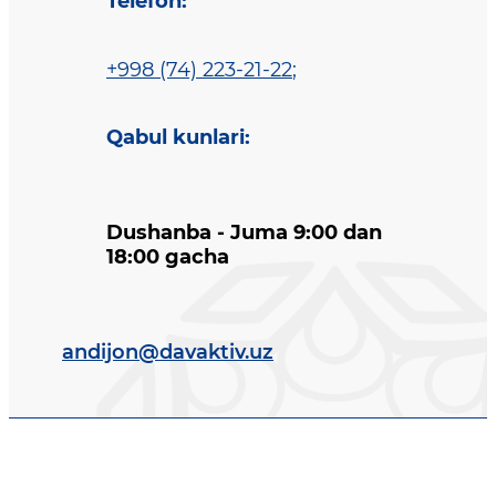
Telefon
:
+998 (74) 223-21-22
;
Qabul kunlari
:
Dushanba - Juma 9:00 dan
18:00 gacha
andijon@davaktiv.uz