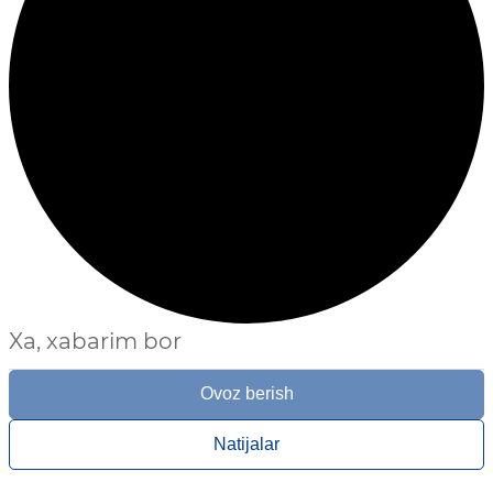
Xa, xabarim bor
Ovoz berish
Natijalar