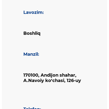
Lavozim
:
Boshliq
Manzil
:
170100, Andijon shahar,
A.Navoiy ko‘chasi, 126-uy