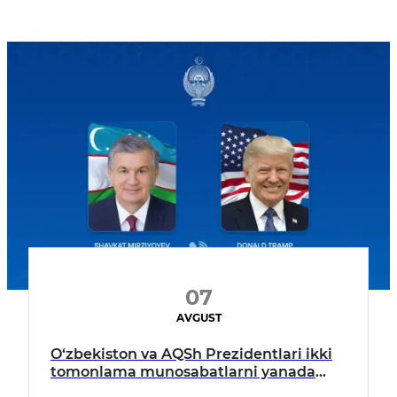
07
AVGUST
O‘zbekiston va AQSh Prezidentlari ikki
tomonlama munosabatlarni yanada
mustahkamlash istiqbollarini