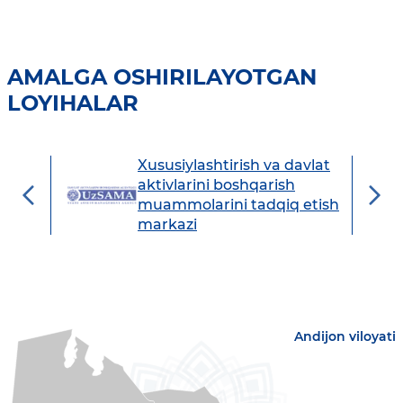
AMALGA OSHIRILAYOTGAN
LOYIHALAR
Xususiylashtirish va davlat
avdo
aktivlarini boshqarish
muammolarini tadqiq etish
markazi
Andijon viloyati