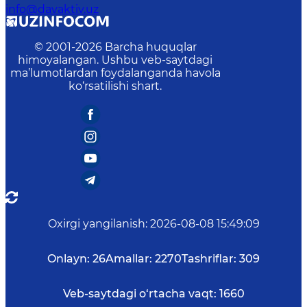
info@davaktiv.uz
© 2001-
2026
Barcha huquqlar
himoyalangan. Ushbu veb-saytdagi
ma’lumotlardan foydalanganda havola
ko‘rsatilishi shart.
Oxirgi yangilanish
:
2026-08-08 15:49:09
Onlayn:
26
Amallar:
2270
Tashriflar:
309
Veb-saytdagi o‘rtacha vaqt:
1660