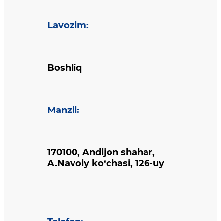
Lavozim
:
Boshliq
Manzil
:
170100, Andijon shahar,
A.Navoiy ko‘chasi, 126-uy