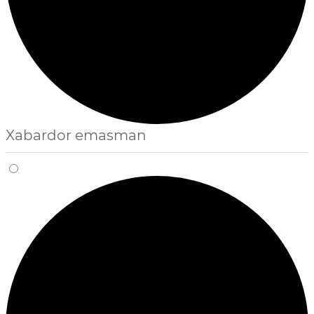
Xabardor emasman