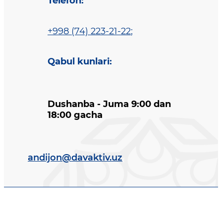
Telefon
:
+998 (74) 223-21-22
;
Qabul kunlari
:
Dushanba - Juma 9:00 dan
18:00 gacha
andijon@davaktiv.uz