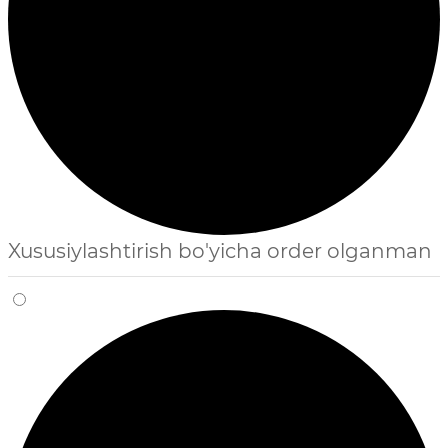
Xususiylashtirish bo'yicha order olganman