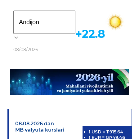
Davlat dasturi
+22.8
Ob-havo
08/08/2026
08.08.2026 dan
MB valyuta kurslari
1
USD
=
11915.64
1
EUR
=
13749.46