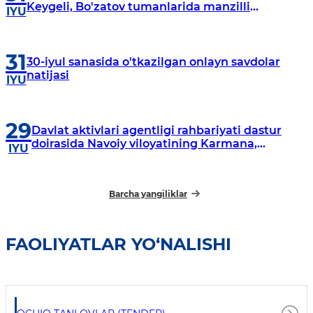
Keygeli, Bo'zatov tumanlarida manzilli
IYU
o‘rganishlar olib borildi
31
30-iyul sanasida o'tkazilgan onlayn savdolar
natijasi
IYU
29
Davlat aktivlari agentligi rahbariyati dastur
doirasida Navoiy viloyatining Karmana,
IYU
Navbahor, Xatirchi va Nurota tumanlarida
o‘rganish o‘tkazmoqda
Barcha yangiliklar
FAOLIYATLAR YO‘NALISHI