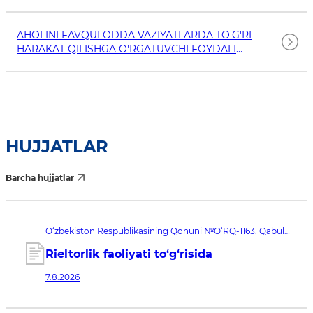
AHOLINI FAVQULODDA VAZIYATLARDA TO'G'RI
HARAKAT QILISHGA O'RGATUVCHI FOYDALI
HAVOLALAR
HUJJATLAR
Barcha hujjatlar
O‘zbekiston Respublikasining Qonuni №O‘RQ-1163. Qabul
qilingan sana 07.08.2026. Kuchga kirish sanasi 08.11.2026
Rieltorlik faoliyati to‘g‘risida
7.8.2026