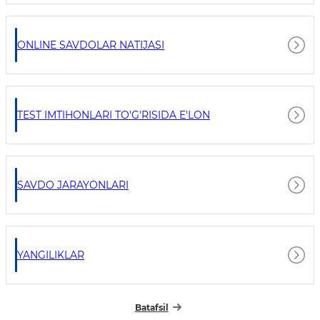
ONLINE SAVDOLAR NATIJASI
TEST IMTIHONLARI TO'G'RISIDA E'LON
SAVDO JARAYONLARI
YANGILIKLAR
Batafsil