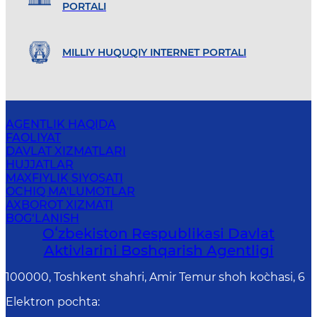
PORTALI
MILLIY HUQUQIY INTERNET PORTALI
AGENTLIK HAQIDA
FAOLIYAT
DAVLAT XIZMATLARI
HUJJATLAR
MAXFIYLIK SIYOSATI
OCHIQ MA'LUMOTLAR
AXBOROT XIZMATI
BOG‘LANISH
Oʻzbekiston Respublikasi Davlat
Aktivlarini Boshqarish Agentligi
100000, Toshkent shahri, Amir Temur shoh ko`chasi, 6
Elektron pochta
: