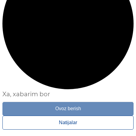
Xa, xabarim bor
Ovoz berish
Natijalar