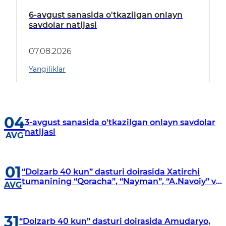
6-avgust sanasida o'tkazilgan onlayn
savdolar natijasi
07.08.2026
Yangiliklar
04
3-avgust sanasida o'tkazilgan onlayn savdolar
natijasi
AVG
01
“Dolzarb 40 kun” dasturi doirasida Xatirchi
tumanining “Qoracha”, “Nayman”, “A.Navoiy” va
AVG
“Damariq” mahallalarida manzilli o‘rganishlar
olib borildi
31
“Dolzarb 40 kun” dasturi doirasida Amudaryo,