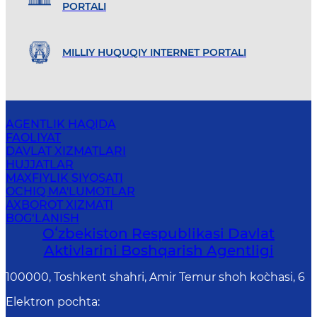
PORTALI
MILLIY HUQUQIY INTERNET PORTALI
AGENTLIK HAQIDA
FAOLIYAT
DAVLAT XIZMATLARI
HUJJATLAR
MAXFIYLIK SIYOSATI
OCHIQ MA'LUMOTLAR
AXBOROT XIZMATI
BOG‘LANISH
Oʻzbekiston Respublikasi Davlat
Aktivlarini Boshqarish Agentligi
100000, Toshkent shahri, Amir Temur shoh ko`chasi, 6
Elektron pochta
: