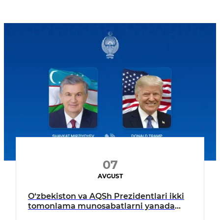
07
AVGUST
O‘zbekiston va AQSh Prezidentlari ikki
tomonlama munosabatlarni yanada
mustahkamlash istiqbollarini