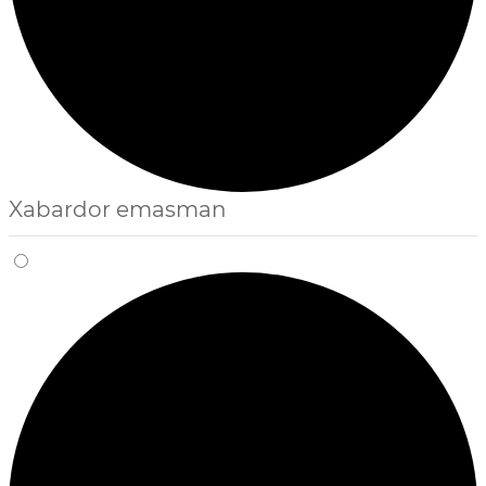
Xabardor emasman