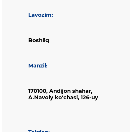
Lavozim
:
Boshliq
Manzil
:
170100, Andijon shahar,
A.Navoiy ko‘chasi, 126-uy