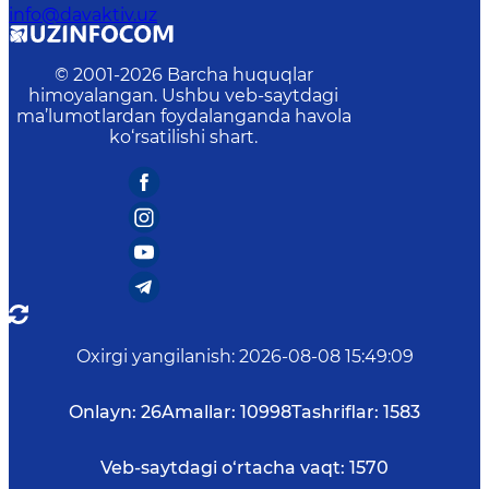
info@davaktiv.uz
© 2001-
2026
Barcha huquqlar
himoyalangan. Ushbu veb-saytdagi
ma’lumotlardan foydalanganda havola
ko‘rsatilishi shart.
Oxirgi yangilanish
:
2026-08-08 15:49:09
Onlayn:
26
Amallar:
10998
Tashriflar:
1583
Veb-saytdagi o‘rtacha vaqt:
1570