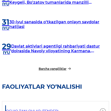
Keygeli, Bo'zatov tumanlarida manzilli
IYU
o‘rganishlar olib borildi
31
30-iyul sanasida o'tkazilgan onlayn savdolar
natijasi
IYU
29
Davlat aktivlari agentligi rahbariyati dastur
doirasida Navoiy viloyatining Karmana,
IYU
Navbahor, Xatirchi va Nurota tumanlarida
o‘rganish o‘tkazmoqda
Barcha yangiliklar
FAOLIYATLAR YO‘NALISHI