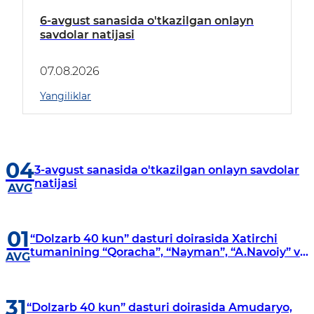
6-avgust sanasida o'tkazilgan onlayn
savdolar natijasi
07.08.2026
Yangiliklar
04
3-avgust sanasida o'tkazilgan onlayn savdolar
natijasi
AVG
01
“Dolzarb 40 kun” dasturi doirasida Xatirchi
tumanining “Qoracha”, “Nayman”, “A.Navoiy” va
AVG
“Damariq” mahallalarida manzilli o‘rganishlar
olib borildi
31
“Dolzarb 40 kun” dasturi doirasida Amudaryo,