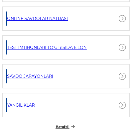
ONLINE SAVDOLAR NATIJASI
TEST IMTIHONLARI TO'G'RISIDA E'LON
SAVDO JARAYONLARI
YANGILIKLAR
Batafsil