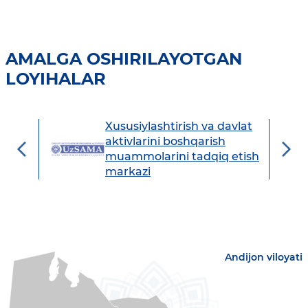
AMALGA OSHIRILAYOTGAN
LOYIHALAR
Xususiylashtirish va davlat
avdo
aktivlarini boshqarish
muammolarini tadqiq etish
markazi
Andijon viloyati