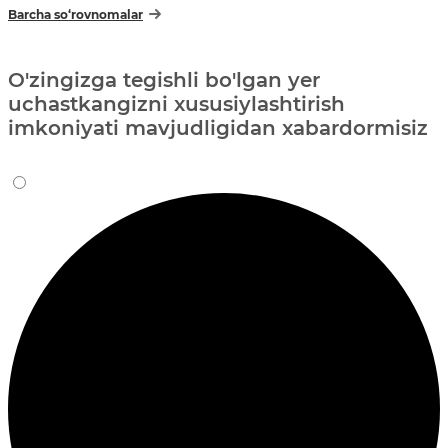
Barcha so‘rovnomalar
O'zingizga tegishli bo'lgan yer
uchastkangizni xususiylashtirish
imkoniyati mavjudligidan xabardormisiz