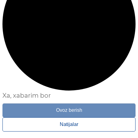
Xa, xabarim bor
Ovoz berish
Natijalar