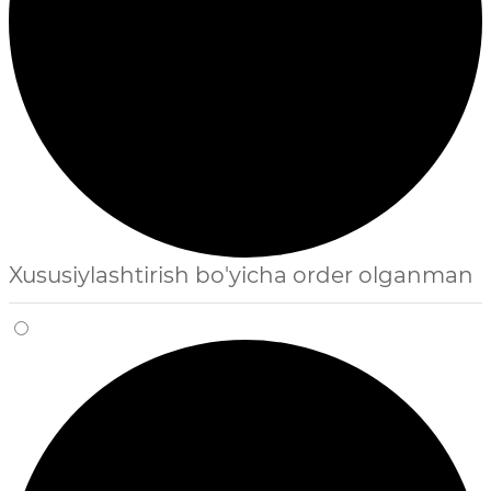
Xususiylashtirish bo'yicha order olganman