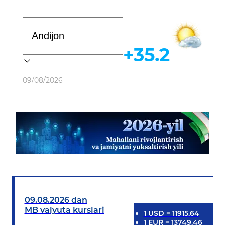
Davlat dasturi
+35.2
Ob-havo
09/08/2026
09.08.2026 dan
MB valyuta kurslari
1
USD
=
11915.64
1
EUR
=
13749.46