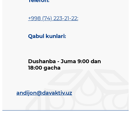
Telefon
:
+998 (74) 223-21-22
;
Qabul kunlari
:
Dushanba - Juma 9:00 dan
18:00 gacha
andijon@davaktiv.uz