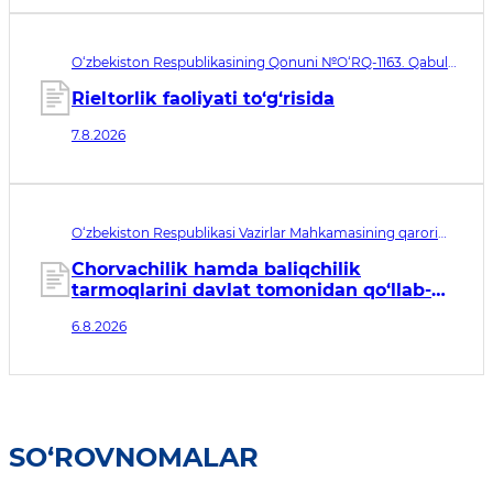
O‘zbekiston Respublikasining Qonuni №O‘RQ-1163. Qabul
qilingan sana 07.08.2026. Kuchga kirish sanasi 08.11.2026
Rieltorlik faoliyati to‘g‘risida
7.8.2026
O‘zbekiston Respublikasi Vazirlar Mahkamasining qarori
№435. Qabul qilingan sana 06.08.2026. Kuchga kirish
sanasi 07.08.2026
Chorvachilik hamda baliqchilik
tarmoqlarini davlat tomonidan qo‘llab-
quvvatlashning qo‘shimcha chora-
6.8.2026
tadbirlari to‘g‘risida
SO‘ROVNOMALAR