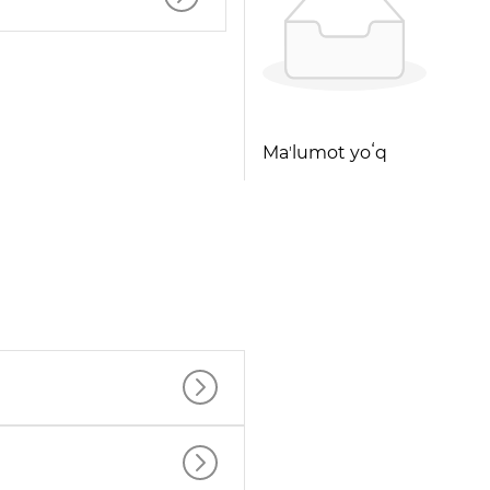
Maʼlumot yoʻq