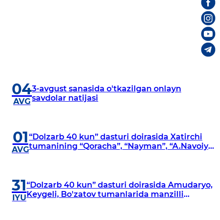
04
3-avgust sanasida o'tkazilgan onlayn
savdolar natijasi
AVG
01
“Dolzarb 40 kun” dasturi doirasida Xatirchi
tumanining “Qoracha”, “Nayman”, “A.Navoiy”
AVG
va “Damariq” mahallalarida manzilli
o‘rganishlar olib borildi
31
“Dolzarb 40 kun” dasturi doirasida Amudaryo,
Keygeli, Bo'zatov tumanlarida manzilli
IYU
o‘rganishlar olib borildi