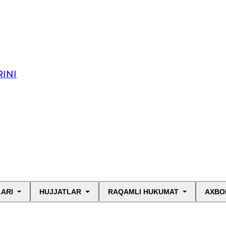
INI
LARI
HUJJATLAR
RAQAMLI HUKUMAT
AXBO