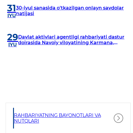
31
30-iyul sanasida o'tkazilgan onlayn savdolar
natijasi
IYU
29
Davlat aktivlari agentligi rahbariyati dastur
doirasida Navoiy viloyatining Karmana,
IYU
Navbahor, Xatirchi va Nurota tumanlarida
o‘rganish o‘tkazmoqda
RAHBARIYATNING BAYONOTLARI VA
NUTQLARI