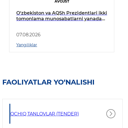
AVGUST
O‘zbekiston va AQSh Prezidentlari ikki
tomonlama munosabatlarni yanada
mustahkamlash istiqbollarini
muhokama qildilar
07.08.2026
Yangiliklar
FAOLIYATLAR YO‘NALISHI
OCHIQ TANLOVLAR (TENDER)