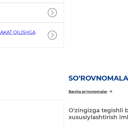
AKAT QILISHGA
SO‘ROVNOMAL
Barcha so‘rovnomalar
O'zingizga tegishli 
xususiylashtirish i