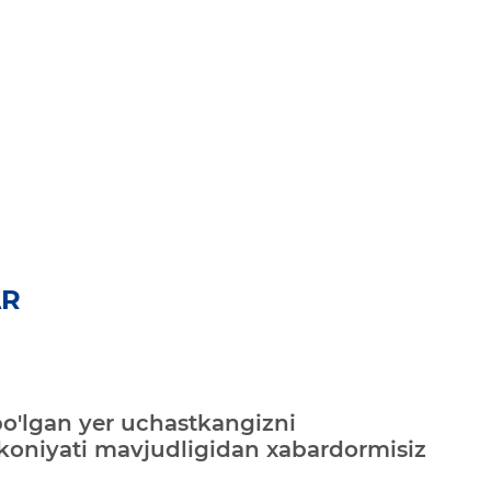
AR
bo'lgan yer uchastkangizni
mkoniyati mavjudligidan xabardormisiz