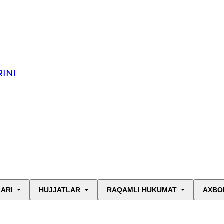
INI
LARI
HUJJATLAR
RAQAMLI HUKUMAT
AXBO