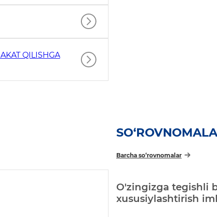
AKAT QILISHGA
SO‘ROVNOMAL
Barcha so‘rovnomalar
O'zingizga tegishli 
xususiylashtirish i