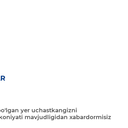
AR
bo'lgan yer uchastkangizni
mkoniyati mavjudligidan xabardormisiz