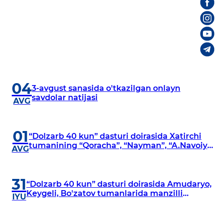
04
3-avgust sanasida o'tkazilgan onlayn
savdolar natijasi
AVG
01
“Dolzarb 40 kun” dasturi doirasida Xatirchi
tumanining “Qoracha”, “Nayman”, “A.Navoiy”
AVG
va “Damariq” mahallalarida manzilli
o‘rganishlar olib borildi
31
“Dolzarb 40 kun” dasturi doirasida Amudaryo,
Keygeli, Bo'zatov tumanlarida manzilli
IYU
o‘rganishlar olib borildi