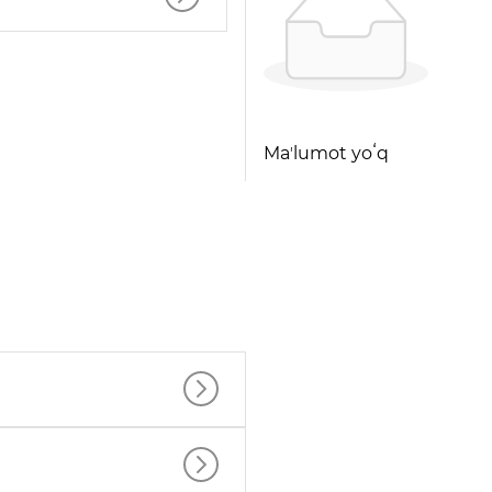
Maʼlumot yoʻq