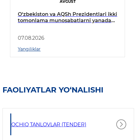
AVGUST
O‘zbekiston va AQSh Prezidentlari ikki
tomonlama munosabatlarni yanada
mustahkamlash istiqbollarini
muhokama qildilar
07.08.2026
Yangiliklar
FAOLIYATLAR YO‘NALISHI
OCHIQ TANLOVLAR (TENDER)