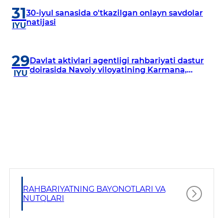
31
30-iyul sanasida o'tkazilgan onlayn savdolar
natijasi
IYU
29
Davlat aktivlari agentligi rahbariyati dastur
doirasida Navoiy viloyatining Karmana,
IYU
Navbahor, Xatirchi va Nurota tumanlarida
o‘rganish o‘tkazmoqda
RAHBARIYATNING BAYONOTLARI VA
NUTQLARI