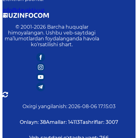
info@davaktiv.uz
© 2001-
2026
Barcha huquqlar
himoyalangan. Ushbu veb-saytdagi
ma’lumotlardan foydalanganda havola
ko‘rsatilishi shart.
Oxirgi yangilanish
:
2026-08-06 17:15:03
Onlayn:
38
Amallar:
14113
Tashriflar:
3007
Veb-saytdagi o‘rtacha vaqt:
766