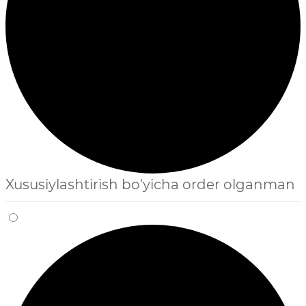
Xususiylashtirish bo'yicha order olganman