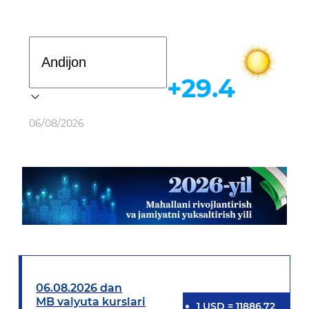
Davlat dasturi
+29.4
Ob-havo
06/08/2026
06.08.2026 dan
MB valyuta kurslari
1
USD
=
11886.72