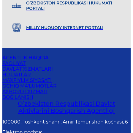
O’ZBEKISTON RESPUBLIKASI HUKUMATI
PORTALI
MILLIY HUQUQIY INTERNET PORTALI
AGENTLIK HAQIDA
FAOLIYAT
DAVLAT XIZMATLARI
HUJJATLAR
MAXFIYLIK SIYOSATI
OCHIQ MA'LUMOTLAR
AXBOROT XIZMATI
BOG‘LANISH
Oʻzbekiston Respublikasi Davlat
Aktivlarini Boshqarish Agentligi
100000, Toshkent shahri, Amir Temur shoh ko`chasi, 6
Elektron pochta
: