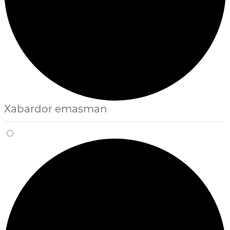
Xabardor emasman