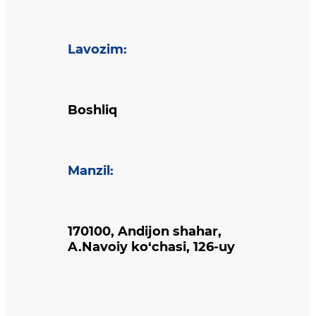
Lavozim
:
Boshliq
Manzil
:
170100, Andijon shahar,
A.Navoiy ko‘chasi, 126-uy