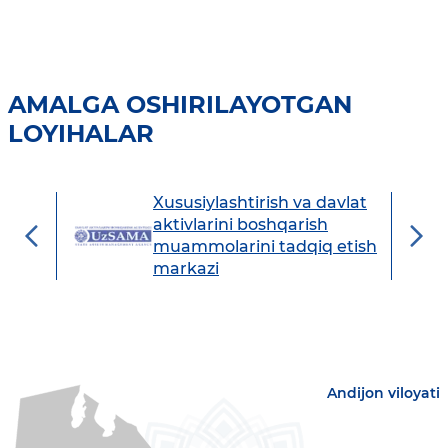
AMALGA OSHIRILAYOTGAN
LOYIHALAR
Xususiylashtirish va davlat
avdo
aktivlarini boshqarish
muammolarini tadqiq etish
markazi
Andijon viloyati