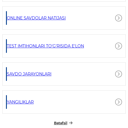
ONLINE SAVDOLAR NATIJASI
TEST IMTIHONLARI TO'G'RISIDA E'LON
SAVDO JARAYONLARI
YANGILIKLAR
Batafsil