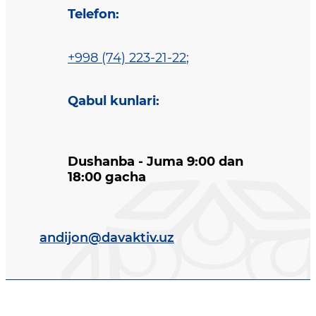
Telefon
:
+998 (74) 223-21-22
;
Qabul kunlari
:
Dushanba - Juma 9:00 dan
18:00 gacha
andijon@davaktiv.uz