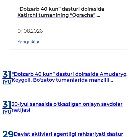
“Dolzarb 40 kun” dasturi doirasida
Xatirchi tumanining “Qoracha”,
“Nayman”, “A.Navoiy” va “Damariq”
mahallalarida manzilli o‘rganishlar olib
01.08.2026
borildi
Yangiliklar
31
“Dolzarb 40 kun” dasturi doirasida Amudaryo,
Keygeli, Bo'zatov tumanlarida manzilli
IYU
o‘rganishlar olib borildi
31
30-iyul sanasida o'tkazilgan onlayn savdolar
natijasi
IYU
29
Davlat aktivlari agentligi rahbariyati dastur