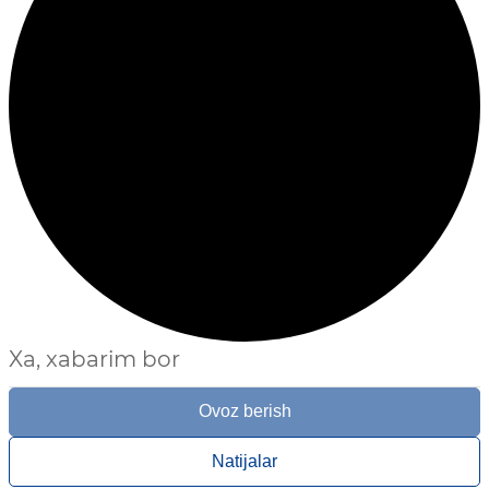
Xa, xabarim bor
Ovoz berish
Natijalar