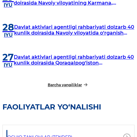
doirasida Navoiy viloyatining Karmana,
IYU
Navbahor, Xatirchi va Nurota tumanlarida
o‘rganish o‘tkazmoqda
28
Davlat aktivlari agentligi rahbariyati dolzarb 40
kunlik doirasida Navoiy viloyatida o‘rganish
IYU
o‘tkazdi
27
Davlat aktivlari agentligi rahbariyati dolzarb 40
kunlik doirasida Qoraqalpog‘iston
IYU
Respublikasida o‘rganish o‘tkazmoqda
Barcha yangiliklar
FAOLIYATLAR YO‘NALISHI