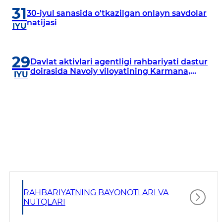
31
30-iyul sanasida o'tkazilgan onlayn savdolar
natijasi
IYU
29
Davlat aktivlari agentligi rahbariyati dastur
doirasida Navoiy viloyatining Karmana,
IYU
Navbahor, Xatirchi va Nurota tumanlarida
o‘rganish o‘tkazmoqda
RAHBARIYATNING BAYONOTLARI VA
NUTQLARI