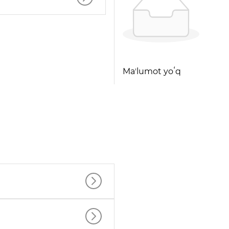
Maʼlumot yoʻq