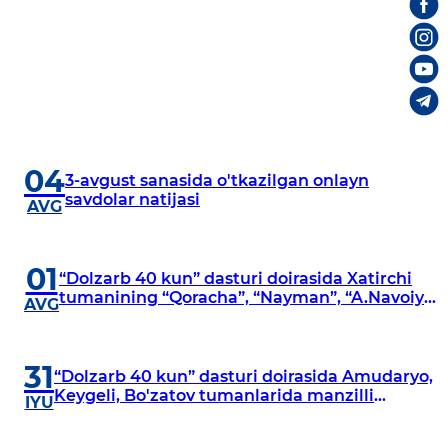
04
3-avgust sanasida o'tkazilgan onlayn
savdolar natijasi
AVG
01
“Dolzarb 40 kun” dasturi doirasida Xatirchi
tumanining “Qoracha”, “Nayman”, “A.Navoiy”
AVG
va “Damariq” mahallalarida manzilli
o‘rganishlar olib borildi
31
“Dolzarb 40 kun” dasturi doirasida Amudaryo,
Keygeli, Bo'zatov tumanlarida manzilli
IYU
o‘rganishlar olib borildi