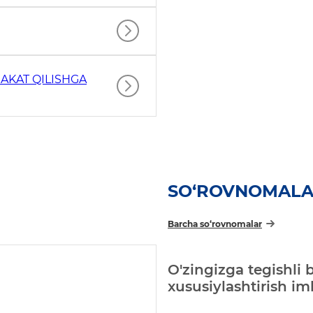
AKAT QILISHGA
SO‘ROVNOMAL
Barcha so‘rovnomalar
O'zingizga tegishli 
xususiylashtirish i