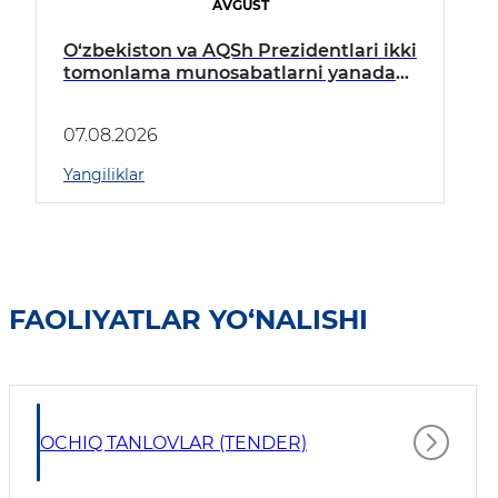
AVGUST
O‘zbekiston va AQSh Prezidentlari ikki
tomonlama munosabatlarni yanada
mustahkamlash istiqbollarini
muhokama qildilar
07.08.2026
Yangiliklar
FAOLIYATLAR YO‘NALISHI
OCHIQ TANLOVLAR (TENDER)