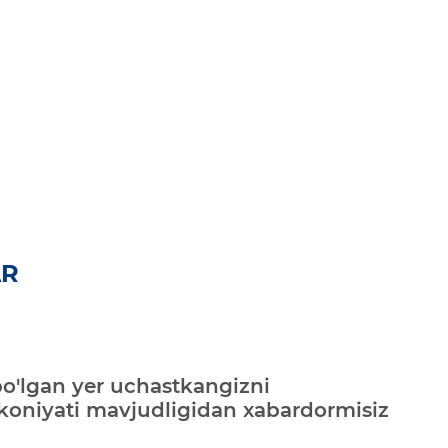
AR
bo'lgan yer uchastkangizni
mkoniyati mavjudligidan xabardormisiz