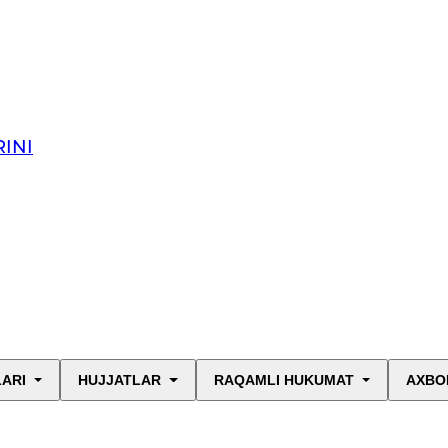
INI
LARI
HUJJATLAR
RAQAMLI HUKUMAT
AXBO