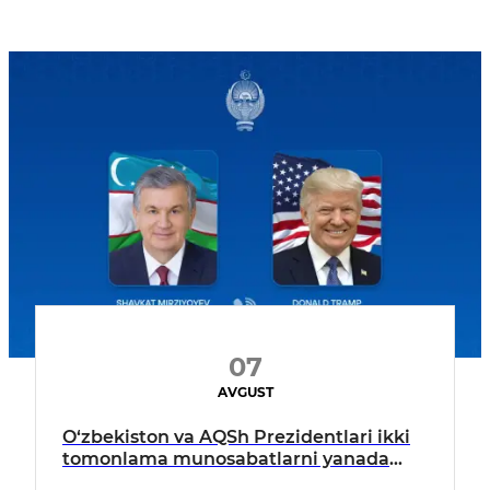
07
AVGUST
O‘zbekiston va AQSh Prezidentlari ikki
tomonlama munosabatlarni yanada
mustahkamlash istiqbollarini