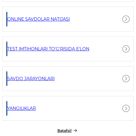
ONLINE SAVDOLAR NATIJASI
TEST IMTIHONLARI TO'G'RISIDA E'LON
SAVDO JARAYONLARI
YANGILIKLAR
Batafsil