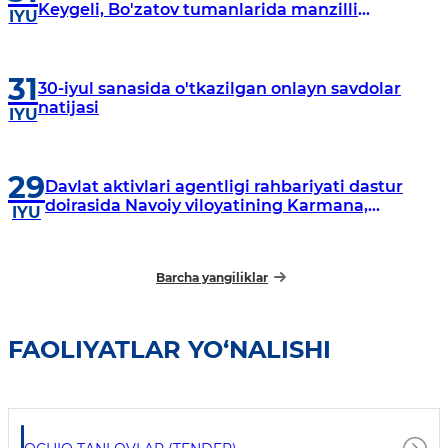
Keygeli, Bo'zatov tumanlarida manzilli
IYU
o‘rganishlar olib borildi
31
30-iyul sanasida o'tkazilgan onlayn savdolar
natijasi
IYU
29
Davlat aktivlari agentligi rahbariyati dastur
doirasida Navoiy viloyatining Karmana,
IYU
Navbahor, Xatirchi va Nurota tumanlarida
o‘rganish o‘tkazmoqda
Barcha yangiliklar
FAOLIYATLAR YO‘NALISHI