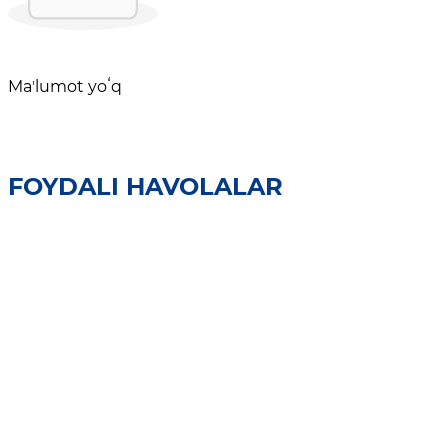
Maʼlumot yoʻq
FOYDALI HAVOLALAR
Barcha havolalar
YAGONA INTERAKTIV DAVLAT XIZMATLARI PORTALI
OCHIQ MAʼLUMOTLAR
OCHIQ BUDJET