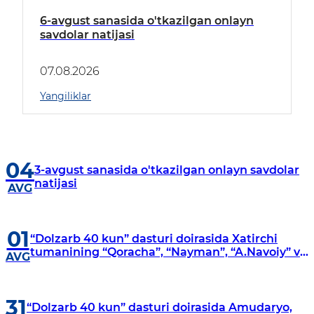
6-avgust sanasida o'tkazilgan onlayn
savdolar natijasi
07.08.2026
Yangiliklar
04
3-avgust sanasida o'tkazilgan onlayn savdolar
natijasi
AVG
01
“Dolzarb 40 kun” dasturi doirasida Xatirchi
tumanining “Qoracha”, “Nayman”, “A.Navoiy” va
AVG
“Damariq” mahallalarida manzilli o‘rganishlar
olib borildi
31
“Dolzarb 40 kun” dasturi doirasida Amudaryo,