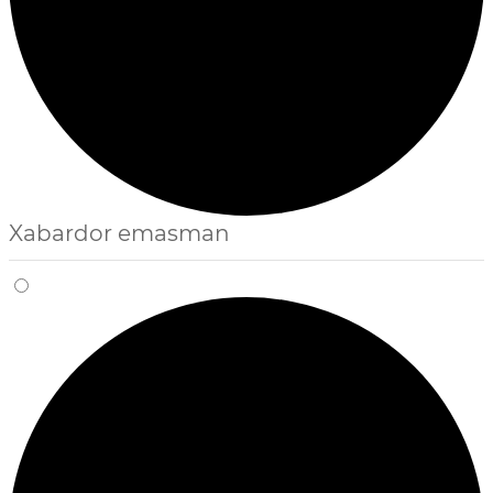
Xabardor emasman