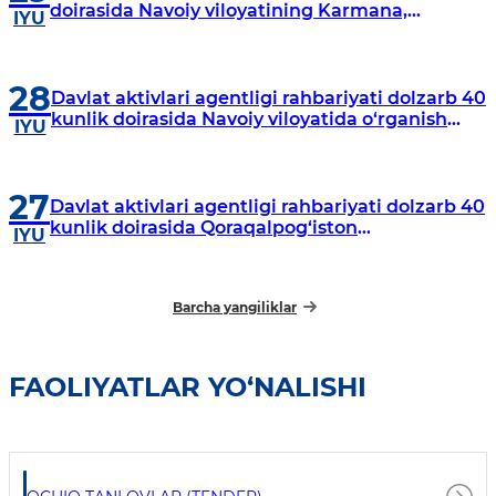
doirasida Navoiy viloyatining Karmana,
IYU
Navbahor, Xatirchi va Nurota tumanlarida
o‘rganish o‘tkazmoqda
28
Davlat aktivlari agentligi rahbariyati dolzarb 40
kunlik doirasida Navoiy viloyatida o‘rganish
IYU
o‘tkazdi
27
Davlat aktivlari agentligi rahbariyati dolzarb 40
kunlik doirasida Qoraqalpog‘iston
IYU
Respublikasida o‘rganish o‘tkazmoqda
Barcha yangiliklar
FAOLIYATLAR YO‘NALISHI