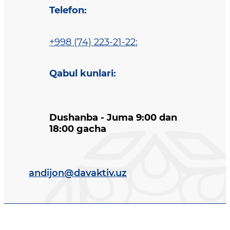
Telefon
:
+998 (74) 223-21-22
;
Qabul kunlari
:
Dushanba - Juma 9:00 dan
18:00 gacha
andijon@davaktiv.uz