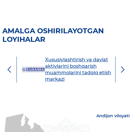
AMALGA OSHIRILAYOTGAN
LOYIHALAR
Xususiylashtirish va davlat
avdo
aktivlarini boshqarish
muammolarini tadqiq etish
markazi
Andijon viloyati