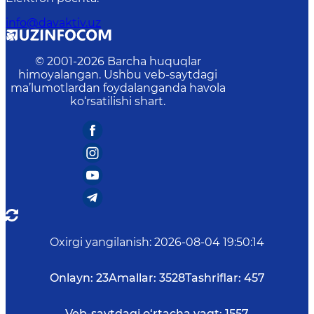
info@davaktiv.uz
© 2001-
2026
Barcha huquqlar
himoyalangan. Ushbu veb-saytdagi
ma’lumotlardan foydalanganda havola
ko‘rsatilishi shart.
Oxirgi yangilanish
:
2026-08-04 19:50:14
Onlayn:
23
Amallar:
3528
Tashriflar:
457
Veb-saytdagi o‘rtacha vaqt:
1557