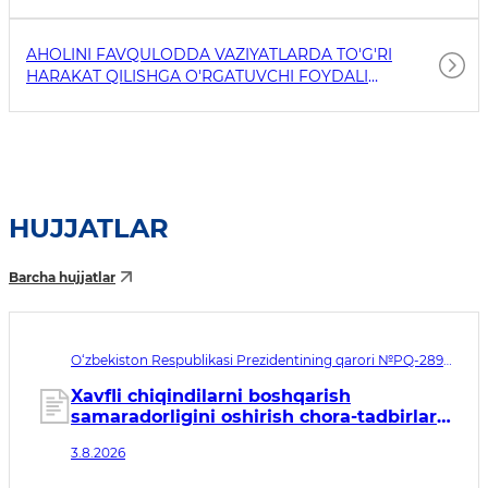
AHOLINI FAVQULODDA VAZIYATLARDA TO'G'RI
HARAKAT QILISHGA O'RGATUVCHI FOYDALI
HAVOLALAR
HUJJATLAR
Barcha hujjatlar
O‘zbekiston Respublikasi Prezidentining qarori №PQ-289.
Qabul qilingan sana 03.08.2026. Kuchga kirish sanasi
04.08.2026
Xavfli chiqindilarni boshqarish
samaradorligini oshirish chora-tadbirlari
to‘g‘risida
3.8.2026