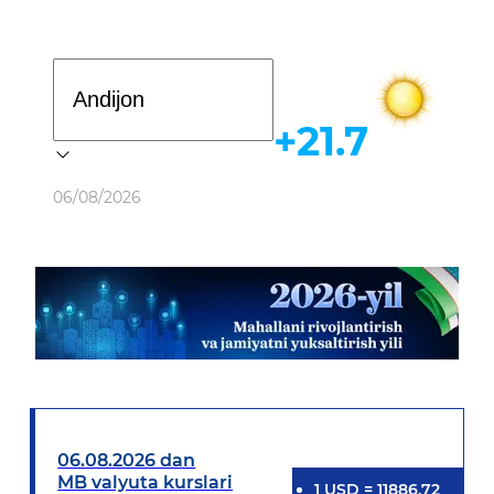
Davlat dasturi
+21.7
Ob-havo
06/08/2026
06.08.2026 dan
MB valyuta kurslari
1
USD
=
11886.72