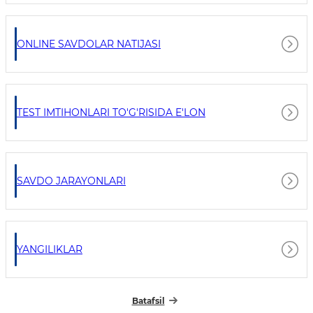
ONLINE SAVDOLAR NATIJASI
TEST IMTIHONLARI TO'G'RISIDA E'LON
SAVDO JARAYONLARI
YANGILIKLAR
Batafsil