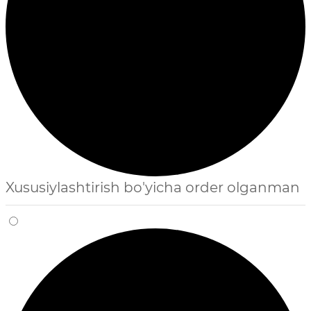
Xususiylashtirish bo'yicha order olganman