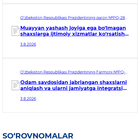
O‘zbekiston Respublikasi Prezidentining qarori №PQ-288.
Qabul qilingan sana 03.08.2026. Kuchga kirish sanasi
04.08.2026
Muayyan yashash joyiga ega bo‘lmagan
shaxslarga ijtimoiy xizmatlar ko‘rsatish
tizimini takomillashtirish to‘g‘risida
3.8.2026
O‘zbekiston Respublikasi Prezidentining Farmoni №PQ-
146. Qabul qilingan sana 03.08.2026. Kuchga kirish sanasi
04.08.2026
Odam savdosidan jabrlangan shaxslarni
aniqlash va ularni jamiyatga integratsiya
qilish tizimini tubdan
3.8.2026
takomillashtirishga qaratilgan
qo‘shimcha chora-tadbirlar to‘g‘risida
SO‘ROVNOMALAR