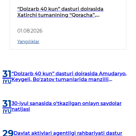
“Dolzarb 40 kun” dasturi doirasida
Xatirchi tumanining “Qoracha”,
“Nayman”, “A.Navoiy” va “Damariq”
mahallalarida manzilli o‘rganishlar olib
01.08.2026
borildi
Yangiliklar
31
“Dolzarb 40 kun” dasturi doirasida Amudaryo,
Keygeli, Bo'zatov tumanlarida manzilli
IYU
o‘rganishlar olib borildi
31
30-iyul sanasida o'tkazilgan onlayn savdolar
natijasi
IYU
29
Davlat aktivlari agentligi rahbariyati dastur