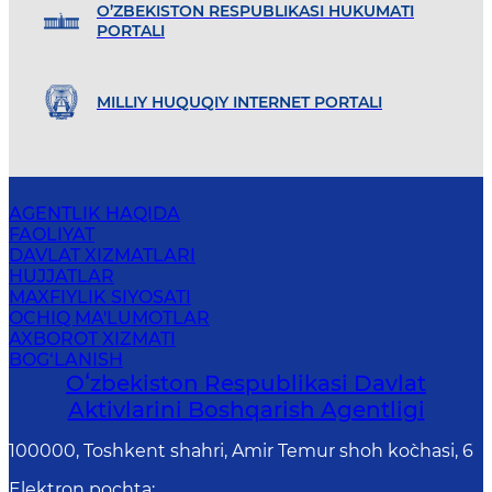
O’ZBEKISTON RESPUBLIKASI HUKUMATI
PORTALI
MILLIY HUQUQIY INTERNET PORTALI
AGENTLIK HAQIDA
FAOLIYAT
DAVLAT XIZMATLARI
HUJJATLAR
MAXFIYLIK SIYOSATI
OCHIQ MA'LUMOTLAR
AXBOROT XIZMATI
BOG‘LANISH
Oʻzbekiston Respublikasi Davlat
Aktivlarini Boshqarish Agentligi
100000, Toshkent shahri, Amir Temur shoh ko`chasi, 6
Elektron pochta
: