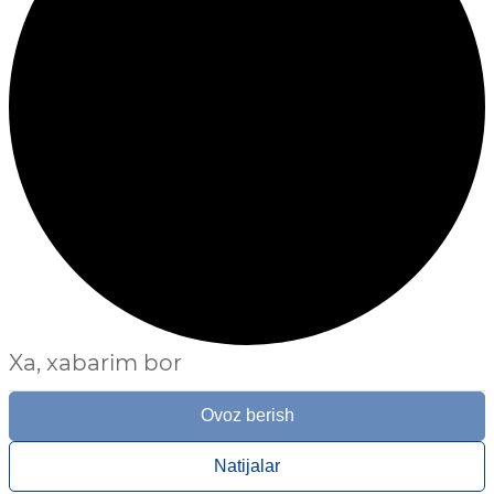
Xa, xabarim bor
Ovoz berish
Natijalar