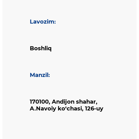
Lavozim
:
Boshliq
Manzil
:
170100, Andijon shahar,
A.Navoiy ko‘chasi, 126-uy