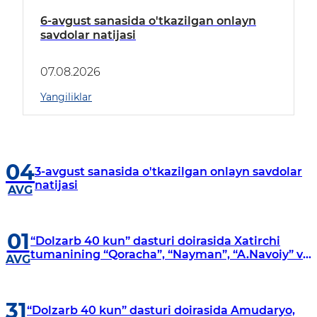
6-avgust sanasida o'tkazilgan onlayn
savdolar natijasi
07.08.2026
Yangiliklar
04
3-avgust sanasida o'tkazilgan onlayn savdolar
natijasi
AVG
01
“Dolzarb 40 kun” dasturi doirasida Xatirchi
tumanining “Qoracha”, “Nayman”, “A.Navoiy” va
AVG
“Damariq” mahallalarida manzilli o‘rganishlar
olib borildi
31
“Dolzarb 40 kun” dasturi doirasida Amudaryo,