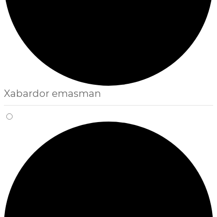
Xabardor emasman