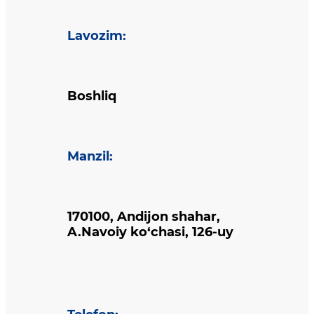
Lavozim
:
Boshliq
Manzil
:
170100, Andijon shahar,
A.Navoiy ko‘chasi, 126-uy