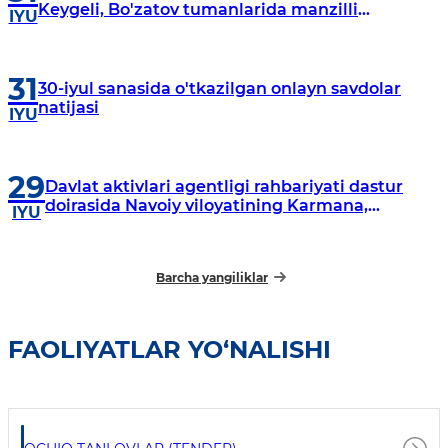
Keygeli, Bo'zatov tumanlarida manzilli
IYU
o‘rganishlar olib borildi
31
30-iyul sanasida o'tkazilgan onlayn savdolar
natijasi
IYU
29
Davlat aktivlari agentligi rahbariyati dastur
doirasida Navoiy viloyatining Karmana,
IYU
Navbahor, Xatirchi va Nurota tumanlarida
o‘rganish o‘tkazmoqda
Barcha yangiliklar
FAOLIYATLAR YO‘NALISHI