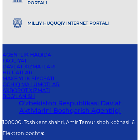
PORTALI
MILLIY HUQUQIY INTERNET PORTALI
AGENTLIK HAQIDA
FAOLIYAT
DAVLAT XIZMATLARI
HUJJATLAR
MAXFIYLIK SIYOSATI
OCHIQ MA'LUMOTLAR
AXBOROT XIZMATI
BOG‘LANISH
Oʻzbekiston Respublikasi Davlat
Aktivlarini Boshqarish Agentligi
100000, Toshkent shahri, Amir Temur shoh ko`chasi, 6
Elektron pochta
: