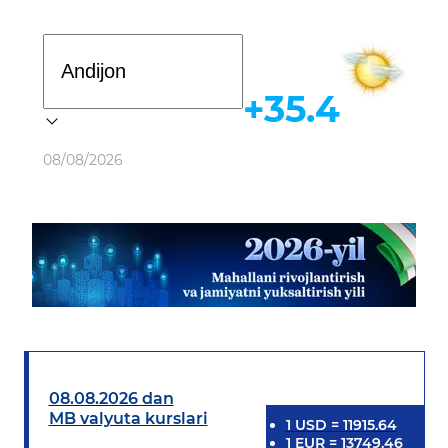
Davlat dasturi
+35.4
Ob-havo
08/08/2026
08.08.2026 dan
MB valyuta kurslari
1
USD
=
11915.64
1
EUR
=
13749.46