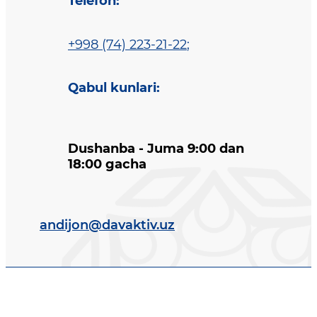
Telefon
:
+998 (74) 223-21-22
;
Qabul kunlari
:
Dushanba - Juma 9:00 dan
18:00 gacha
andijon@davaktiv.uz