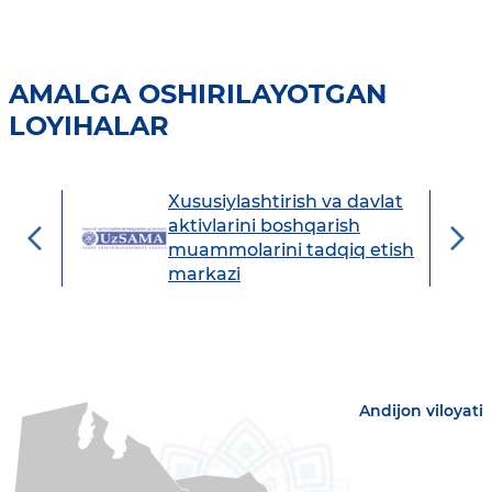
AMALGA OSHIRILAYOTGAN
LOYIHALAR
Xususiylashtirish va davlat
avdo
aktivlarini boshqarish
muammolarini tadqiq etish
markazi
Andijon viloyati