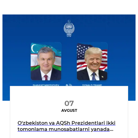
07
AVGUST
O‘zbekiston va AQSh Prezidentlari ikki
tomonlama munosabatlarni yanada
mustahkamlash istiqbollarini