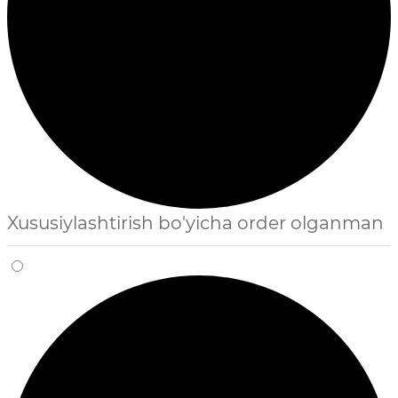
Xususiylashtirish bo'yicha order olganman