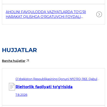
AHOLINI FAVQULODDA VAZIYATLARDA TO'G'RI
HARAKAT QILISHGA O'RGATUVCHI FOYDALI
HAVOLALAR
HUJJATLAR
Barcha hujjatlar
O‘zbekiston Respublikasining Qonuni №O‘RQ-1163. Qabul
qilingan sana 07.08.2026. Kuchga kirish sanasi 08.11.2026
Rieltorlik faoliyati to‘g‘risida
7.8.2026