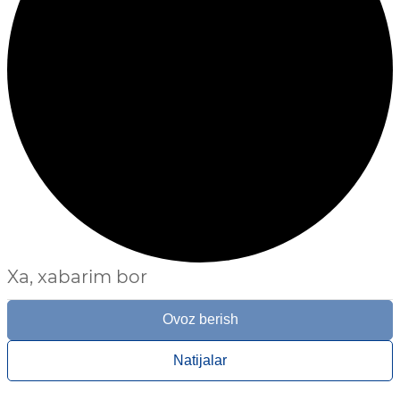
Xa, xabarim bor
Ovoz berish
Natijalar