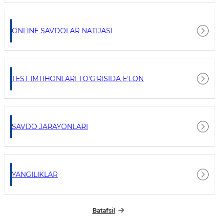
ONLINE SAVDOLAR NATIJASI
TEST IMTIHONLARI TO'G'RISIDA E'LON
SAVDO JARAYONLARI
YANGILIKLAR
Batafsil