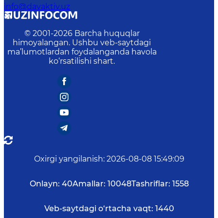
info@davaktiv.uz
© 2001-
2026
Barcha huquqlar
himoyalangan. Ushbu veb-saytdagi
ma’lumotlardan foydalanganda havola
ko‘rsatilishi shart.
Oxirgi yangilanish
:
2026-08-08 15:49:09
Onlayn:
40
Amallar:
10048
Tashriflar:
1558
Veb-saytdagi o‘rtacha vaqt:
1440