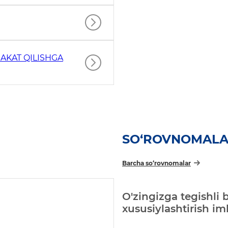
AKAT QILISHGA
SO‘ROVNOMAL
Barcha so‘rovnomalar
O'zingizga tegishli 
xususiylashtirish i