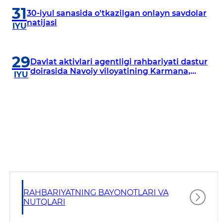
31
30-iyul sanasida o'tkazilgan onlayn savdolar
natijasi
IYU
29
Davlat aktivlari agentligi rahbariyati dastur
doirasida Navoiy viloyatining Karmana,
IYU
Navbahor, Xatirchi va Nurota tumanlarida
o‘rganish o‘tkazmoqda
RAHBARIYATNING BAYONOTLARI VA
NUTQLARI