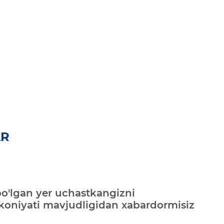
AR
bo'lgan yer uchastkangizni
mkoniyati mavjudligidan xabardormisiz