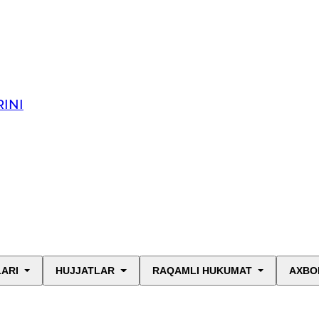
INI
LARI
HUJJATLAR
RAQAMLI HUKUMAT
AXBO