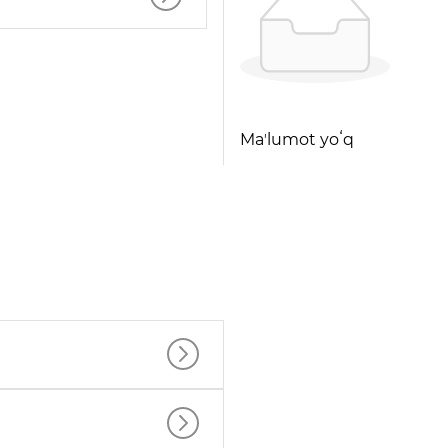
Maʼlumot yoʻq