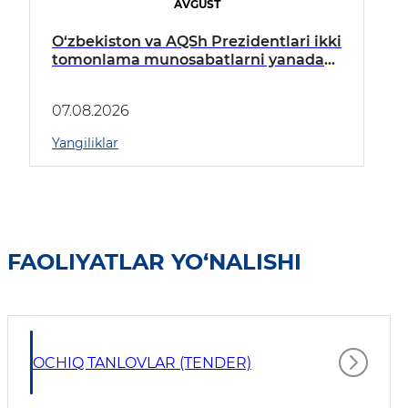
AVGUST
O‘zbekiston va AQSh Prezidentlari ikki
tomonlama munosabatlarni yanada
mustahkamlash istiqbollarini
muhokama qildilar
07.08.2026
Yangiliklar
FAOLIYATLAR YO‘NALISHI
OCHIQ TANLOVLAR (TENDER)