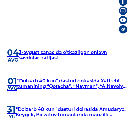
04
3-avgust sanasida o'tkazilgan onlayn
savdolar natijasi
AVG
01
“Dolzarb 40 kun” dasturi doirasida Xatirchi
tumanining “Qoracha”, “Nayman”, “A.Navoiy”
AVG
va “Damariq” mahallalarida manzilli
o‘rganishlar olib borildi
31
“Dolzarb 40 kun” dasturi doirasida Amudaryo,
Keygeli, Bo'zatov tumanlarida manzilli
IYU
o‘rganishlar olib borildi