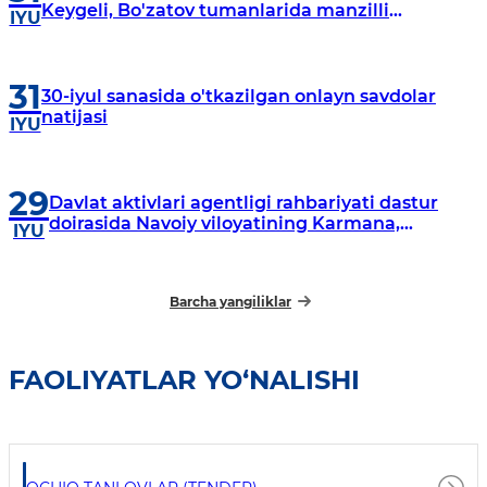
Keygeli, Bo'zatov tumanlarida manzilli
IYU
o‘rganishlar olib borildi
31
30-iyul sanasida o'tkazilgan onlayn savdolar
natijasi
IYU
29
Davlat aktivlari agentligi rahbariyati dastur
doirasida Navoiy viloyatining Karmana,
IYU
Navbahor, Xatirchi va Nurota tumanlarida
o‘rganish o‘tkazmoqda
Barcha yangiliklar
FAOLIYATLAR YO‘NALISHI