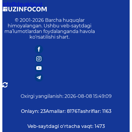
info@davaktiv.uz
© 2001-
2026
Barcha huquqlar
himoyalangan. Ushbu veb-saytdagi
ma’lumotlardan foydalanganda havola
ko‘rsatilishi shart.
Oxirgi yangilanish
:
2026-08-08 15:49:09
Onlayn:
23
Amallar:
8176
Tashriflar:
1163
Veb-saytdagi o‘rtacha vaqt:
1473