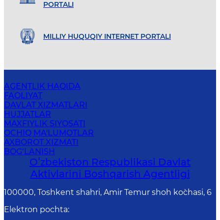
PORTALI
MILLIY HUQUQIY INTERNET PORTALI
AGENTLIK HAQIDA
FAOLIYAT
DAVLAT XIZMATLARI
HUJJATLAR
MAXFIYLIK SIYOSATI
OCHIQ MA'LUMOTLAR
AXBOROT XIZMATI
BOG‘LANISH
Oʻzbekiston Respublikasi Davlat
Aktivlarini Boshqarish Agentligi
100000, Toshkent shahri, Amir Temur shoh ko`chasi, 6
Elektron pochta
: