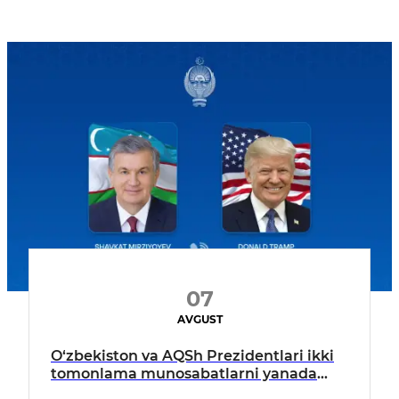
07
AVGUST
O‘zbekiston va AQSh Prezidentlari ikki
tomonlama munosabatlarni yanada
mustahkamlash istiqbollarini