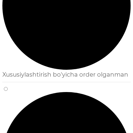
Xususiylashtirish bo'yicha order olganman