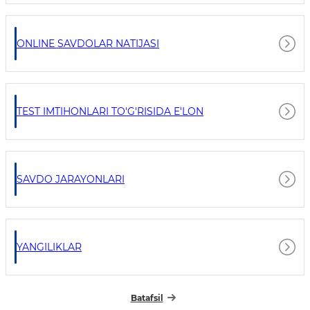
ONLINE SAVDOLAR NATIJASI
TEST IMTIHONLARI TO'G'RISIDA E'LON
SAVDO JARAYONLARI
YANGILIKLAR
Batafsil