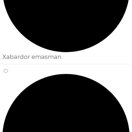
Xabardor emasman