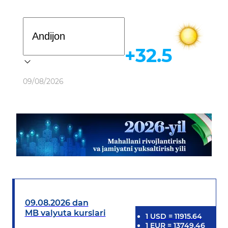
Davlat dasturi
+32.5
Ob-havo
09/08/2026
09.08.2026 dan
MB valyuta kurslari
1
USD
=
11915.64
1
EUR
=
13749.46