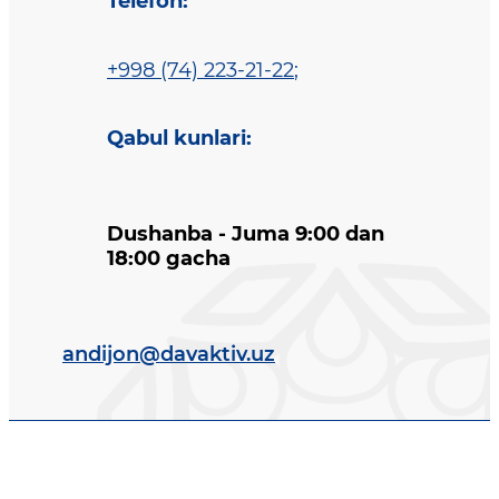
Telefon
:
+998 (74) 223-21-22
;
Qabul kunlari
:
Dushanba - Juma 9:00 dan
18:00 gacha
andijon@davaktiv.uz