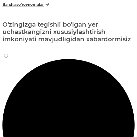
Barcha so‘rovnomalar
O'zingizga tegishli bo'lgan yer
uchastkangizni xususiylashtirish
imkoniyati mavjudligidan xabardormisiz