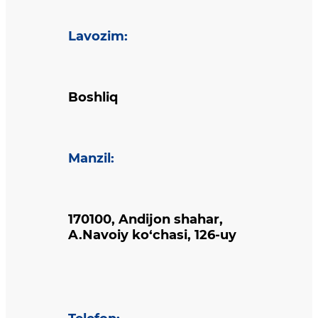
Lavozim
:
Boshliq
Manzil
:
170100, Andijon shahar,
A.Navoiy ko‘chasi, 126-uy