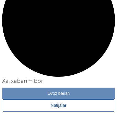
Xa, xabarim bor
Ovoz berish
Natijalar