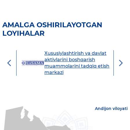
AMALGA OSHIRILAYOTGAN
LOYIHALAR
Xususiylashtirish va davlat
avdo
aktivlarini boshqarish
muammolarini tadqiq etish
markazi
Andijon viloyati