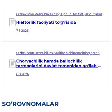
O‘zbekiston Respublikasining Qonuni №O‘RQ-1163. Qabul
qilingan sana 07.08.2026. Kuchga kirish sanasi 08.11.2026
Rieltorlik faoliyati to‘g‘risida
7.8.2026
O‘zbekiston Respublikasi Vazirlar Mahkamasining qarori
№435. Qabul qilingan sana 06.08.2026. Kuchga kirish
sanasi 07.08.2026
Chorvachilik hamda baliqchilik
tarmoqlarini davlat tomonidan qo‘llab-
quvvatlashning qo‘shimcha chora-
6.8.2026
tadbirlari to‘g‘risida
SO‘ROVNOMALAR