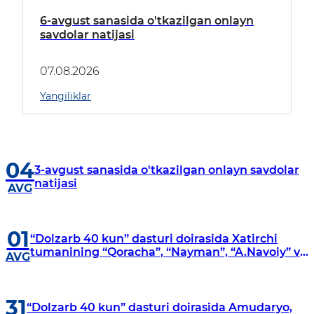
6-avgust sanasida o'tkazilgan onlayn
savdolar natijasi
07.08.2026
Yangiliklar
04
3-avgust sanasida o'tkazilgan onlayn savdolar
natijasi
AVG
01
“Dolzarb 40 kun” dasturi doirasida Xatirchi
tumanining “Qoracha”, “Nayman”, “A.Navoiy” va
AVG
“Damariq” mahallalarida manzilli o‘rganishlar
olib borildi
31
“Dolzarb 40 kun” dasturi doirasida Amudaryo,