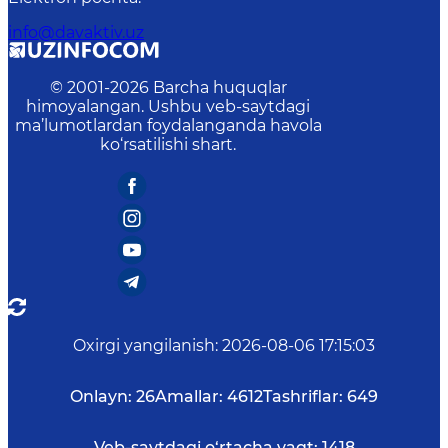
info@davaktiv.uz
© 2001-
2026
Barcha huquqlar
himoyalangan. Ushbu veb-saytdagi
ma’lumotlardan foydalanganda havola
ko‘rsatilishi shart.
Oxirgi yangilanish
:
2026-08-06 17:15:03
Onlayn:
26
Amallar:
4612
Tashriflar:
649
Veb-saytdagi o‘rtacha vaqt:
1418