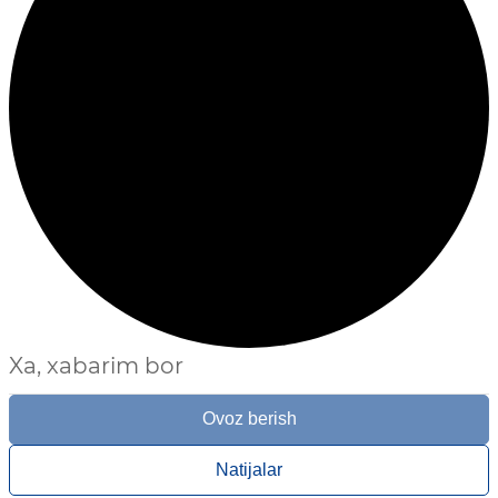
Xa, xabarim bor
Ovoz berish
Natijalar