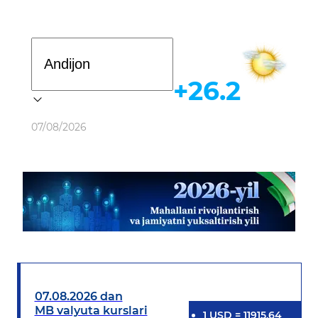
Davlat dasturi
+26.2
Ob-havo
07/08/2026
07.08.2026 dan
MB valyuta kurslari
1
USD
=
11915.64