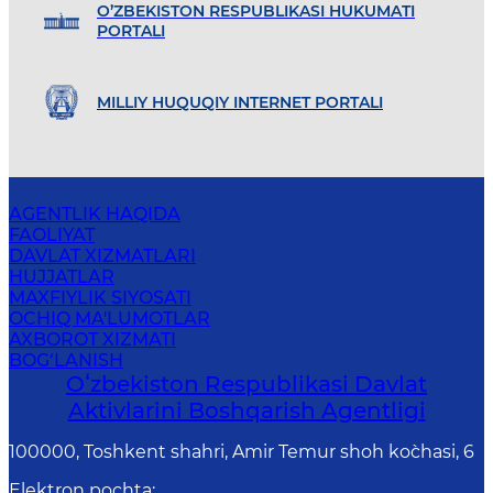
O’ZBEKISTON RESPUBLIKASI HUKUMATI
PORTALI
MILLIY HUQUQIY INTERNET PORTALI
AGENTLIK HAQIDA
FAOLIYAT
DAVLAT XIZMATLARI
HUJJATLAR
MAXFIYLIK SIYOSATI
OCHIQ MA'LUMOTLAR
AXBOROT XIZMATI
BOG‘LANISH
Oʻzbekiston Respublikasi Davlat
Aktivlarini Boshqarish Agentligi
100000, Toshkent shahri, Amir Temur shoh ko`chasi, 6
Elektron pochta
: