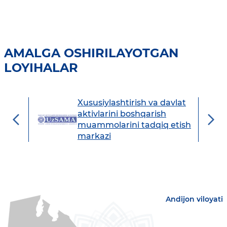
AMALGA OSHIRILAYOTGAN
LOYIHALAR
Xususiylashtirish va davlat
avdo
aktivlarini boshqarish
muammolarini tadqiq etish
markazi
Andijon viloyati