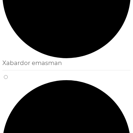
Xabardor emasman