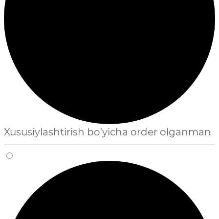
Xususiylashtirish bo'yicha order olganman