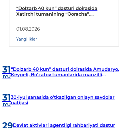
“Dolzarb 40 kun” dasturi doirasida
Xatirchi tumanining “Qoracha”,
“Nayman”, “A.Navoiy” va “Damariq”
mahallalarida manzilli o‘rganishlar olib
01.08.2026
borildi
Yangiliklar
31
“Dolzarb 40 kun” dasturi doirasida Amudaryo,
Keygeli, Bo'zatov tumanlarida manzilli
IYU
o‘rganishlar olib borildi
31
30-iyul sanasida o'tkazilgan onlayn savdolar
natijasi
IYU
29
Davlat aktivlari agentligi rahbariyati dastur