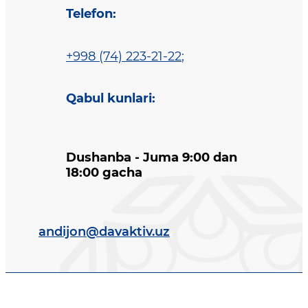
Telefon
:
+998 (74) 223-21-22
;
Qabul kunlari
:
Dushanba - Juma 9:00 dan
18:00 gacha
andijon@davaktiv.uz