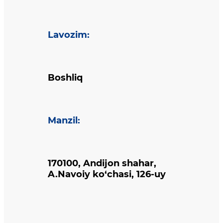
Lavozim
:
Boshliq
Manzil
:
170100, Andijon shahar,
A.Navoiy ko‘chasi, 126-uy