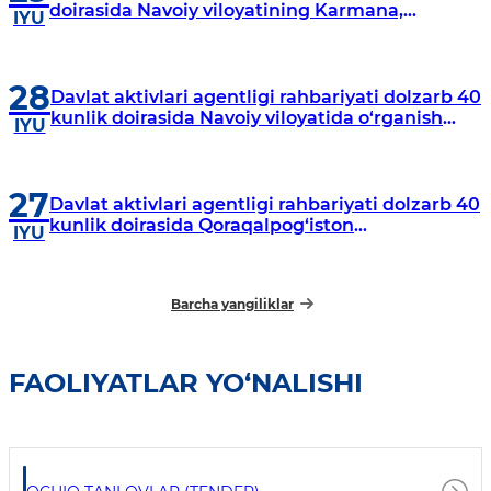
doirasida Navoiy viloyatining Karmana,
IYU
Navbahor, Xatirchi va Nurota tumanlarida
o‘rganish o‘tkazmoqda
28
Davlat aktivlari agentligi rahbariyati dolzarb 40
kunlik doirasida Navoiy viloyatida o‘rganish
IYU
o‘tkazdi
27
Davlat aktivlari agentligi rahbariyati dolzarb 40
kunlik doirasida Qoraqalpog‘iston
IYU
Respublikasida o‘rganish o‘tkazmoqda
Barcha yangiliklar
FAOLIYATLAR YO‘NALISHI