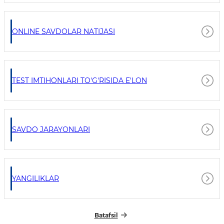
ONLINE SAVDOLAR NATIJASI
TEST IMTIHONLARI TO'G'RISIDA E'LON
SAVDO JARAYONLARI
YANGILIKLAR
Batafsil