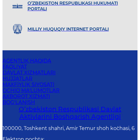
O’ZBEKISTON RESPUBLIKASI HUKUMATI
PORTALI
MILLIY HUQUQIY INTERNET PORTALI
AGENTLIK HAQIDA
FAOLIYAT
DAVLAT XIZMATLARI
HUJJATLAR
MAXFIYLIK SIYOSATI
OCHIQ MA'LUMOTLAR
AXBOROT XIZMATI
BOG‘LANISH
Oʻzbekiston Respublikasi Davlat
Aktivlarini Boshqarish Agentligi
100000, Toshkent shahri, Amir Temur shoh ko`chasi, 6
Elektron pochta
: