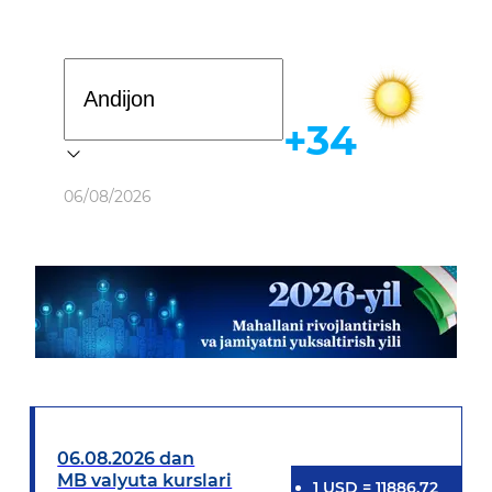
Davlat dasturi
+34
Ob-havo
06/08/2026
06.08.2026 dan
MB valyuta kurslari
1
USD
=
11886.72