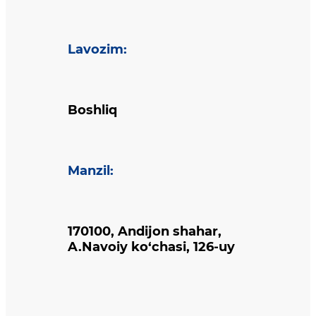
Lavozim
:
Boshliq
Manzil
:
170100, Andijon shahar,
A.Navoiy ko‘chasi, 126-uy