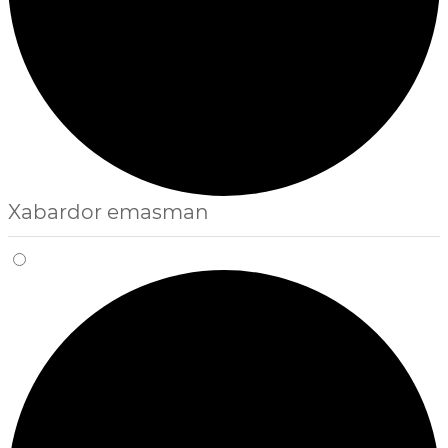
Xabardor emasman