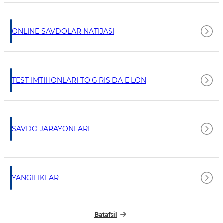
ONLINE SAVDOLAR NATIJASI
TEST IMTIHONLARI TO'G'RISIDA E'LON
SAVDO JARAYONLARI
YANGILIKLAR
Batafsil