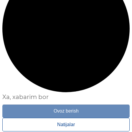
Xa, xabarim bor
Ovoz berish
Natijalar