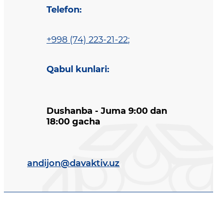
Telefon
:
+998 (74) 223-21-22
;
Qabul kunlari
:
Dushanba - Juma 9:00 dan
18:00 gacha
andijon@davaktiv.uz