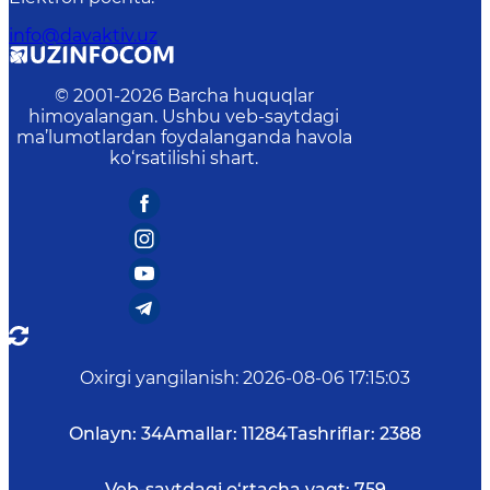
info@davaktiv.uz
© 2001-
2026
Barcha huquqlar
himoyalangan. Ushbu veb-saytdagi
ma’lumotlardan foydalanganda havola
ko‘rsatilishi shart.
Oxirgi yangilanish
:
2026-08-06 17:15:03
Onlayn:
34
Amallar:
11284
Tashriflar:
2388
Veb-saytdagi o‘rtacha vaqt:
759