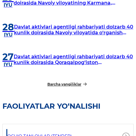
doirasida Navoiy viloyatining Karmana,
IYU
Navbahor, Xatirchi va Nurota tumanlarida
o‘rganish o‘tkazmoqda
28
Davlat aktivlari agentligi rahbariyati dolzarb 40
kunlik doirasida Navoiy viloyatida o‘rganish
IYU
o‘tkazdi
27
Davlat aktivlari agentligi rahbariyati dolzarb 40
kunlik doirasida Qoraqalpog‘iston
IYU
Respublikasida o‘rganish o‘tkazmoqda
Barcha yangiliklar
FAOLIYATLAR YO‘NALISHI