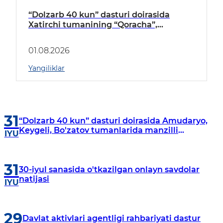
“Dolzarb 40 kun” dasturi doirasida
Xatirchi tumanining “Qoracha”,
“Nayman”, “A.Navoiy” va “Damariq”
mahallalarida manzilli o‘rganishlar olib
01.08.2026
borildi
Yangiliklar
31
“Dolzarb 40 kun” dasturi doirasida Amudaryo,
Keygeli, Bo'zatov tumanlarida manzilli
IYU
o‘rganishlar olib borildi
31
30-iyul sanasida o'tkazilgan onlayn savdolar
natijasi
IYU
29
Davlat aktivlari agentligi rahbariyati dastur