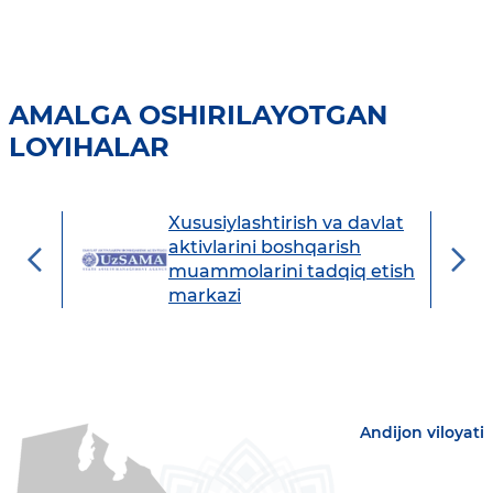
AMALGA OSHIRILAYOTGAN
LOYIHALAR
Xususiylashtirish va davlat
avdo
aktivlarini boshqarish
muammolarini tadqiq etish
markazi
Andijon viloyati