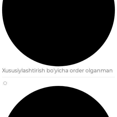
Xususiylashtirish bo'yicha order olganman