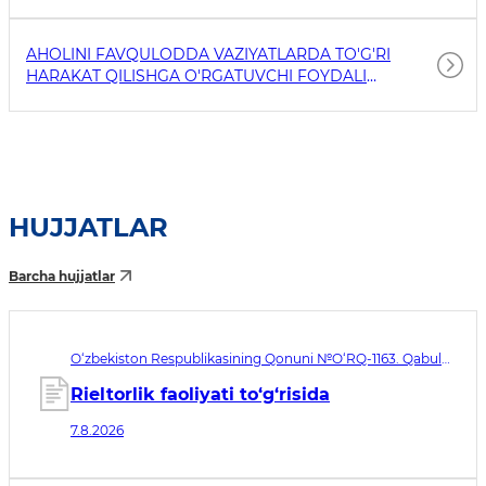
AHOLINI FAVQULODDA VAZIYATLARDA TO'G'RI
HARAKAT QILISHGA O'RGATUVCHI FOYDALI
HAVOLALAR
HUJJATLAR
Barcha hujjatlar
O‘zbekiston Respublikasining Qonuni №O‘RQ-1163. Qabul
qilingan sana 07.08.2026. Kuchga kirish sanasi 08.11.2026
Rieltorlik faoliyati to‘g‘risida
7.8.2026