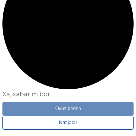
Xa, xabarim bor
Ovoz berish
Natijalar