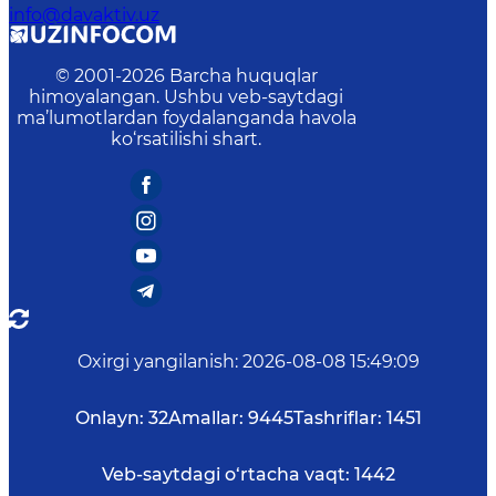
info@davaktiv.uz
© 2001-
2026
Barcha huquqlar
himoyalangan. Ushbu veb-saytdagi
ma’lumotlardan foydalanganda havola
ko‘rsatilishi shart.
Oxirgi yangilanish
:
2026-08-08 15:49:09
Onlayn:
32
Amallar:
9445
Tashriflar:
1451
Veb-saytdagi o‘rtacha vaqt:
1442