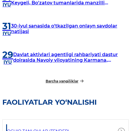
Keygeli, Bo'zatov tumanlarida manzilli
IYU
o‘rganishlar olib borildi
31
30-iyul sanasida o'tkazilgan onlayn savdolar
natijasi
IYU
29
Davlat aktivlari agentligi rahbariyati dastur
doirasida Navoiy viloyatining Karmana,
IYU
Navbahor, Xatirchi va Nurota tumanlarida
o‘rganish o‘tkazmoqda
Barcha yangiliklar
FAOLIYATLAR YO‘NALISHI