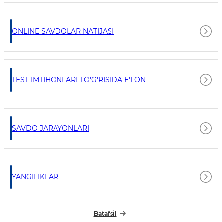
ONLINE SAVDOLAR NATIJASI
TEST IMTIHONLARI TO'G'RISIDA E'LON
SAVDO JARAYONLARI
YANGILIKLAR
Batafsil