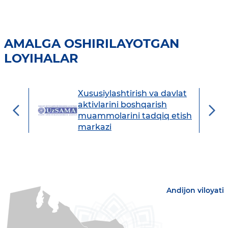
AMALGA OSHIRILAYOTGAN
LOYIHALAR
Xususiylashtirish va davlat
avdo
aktivlarini boshqarish
muammolarini tadqiq etish
markazi
Andijon viloyati