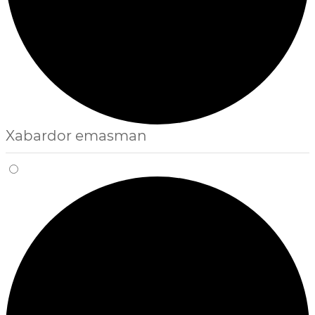
Xabardor emasman