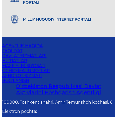
PORTALI
MILLIY HUQUQIY INTERNET PORTALI
AGENTLIK HAQIDA
FAOLIYAT
DAVLAT XIZMATLARI
HUJJATLAR
MAXFIYLIK SIYOSATI
OCHIQ MA'LUMOTLAR
AXBOROT XIZMATI
BOG‘LANISH
Oʻzbekiston Respublikasi Davlat
Aktivlarini Boshqarish Agentligi
100000, Toshkent shahri, Amir Temur shoh ko`chasi, 6
Elektron pochta
: