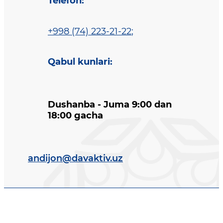
Telefon
:
+998 (74) 223-21-22
;
Qabul kunlari
:
Dushanba - Juma 9:00 dan
18:00 gacha
andijon@davaktiv.uz