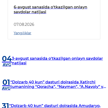
6-avgust sanasida o'tkazilgan onlayn
savdolar natijasi
07.08.2026
Yangiliklar
04
3-avgust sanasida o'tkazilgan onlayn savdolar
natijasi
AVG
01
“Dolzarb 40 kun” dasturi doirasida Xatirchi
tumanining “Qoracha”, “Nayman”, “A.Navoiy” va
AVG
“Damariq” mahallalarida manzilli o‘rganishlar
olib borildi
31
“Dolzarb 40 kun” dasturi doirasida Amudaryo,