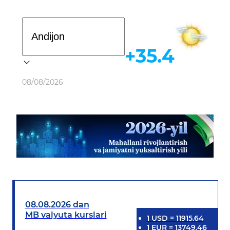
Davlat dasturi
+35.4
Ob-havo
08/08/2026
08.08.2026 dan
MB valyuta kurslari
1
USD
=
11915.64
1
EUR
=
13749.46