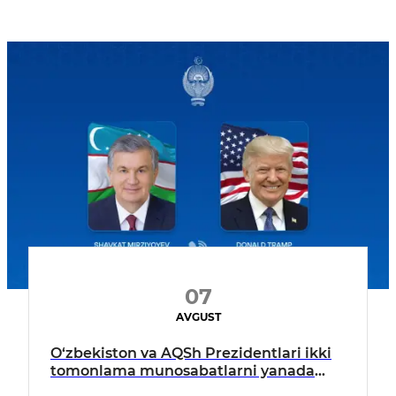
07
AVGUST
O‘zbekiston va AQSh Prezidentlari ikki
tomonlama munosabatlarni yanada
mustahkamlash istiqbollarini