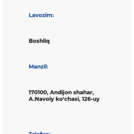
Lavozim
:
Boshliq
Manzil
:
170100, Andijon shahar,
A.Navoiy ko‘chasi, 126-uy