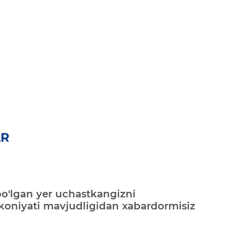
AR
bo'lgan yer uchastkangizni
mkoniyati mavjudligidan xabardormisiz