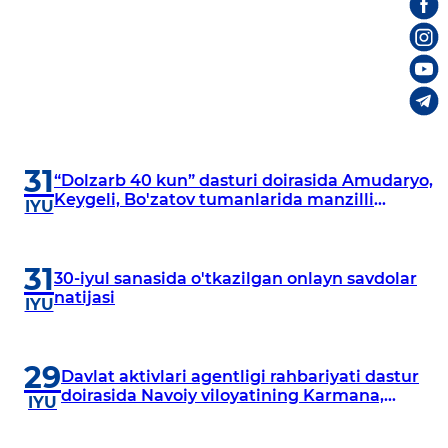
31
“Dolzarb 40 kun” dasturi doirasida Amudaryo,
Keygeli, Bo'zatov tumanlarida manzilli
IYU
o‘rganishlar olib borildi
31
30-iyul sanasida o'tkazilgan onlayn savdolar
natijasi
IYU
29
Davlat aktivlari agentligi rahbariyati dastur
doirasida Navoiy viloyatining Karmana,
IYU
Navbahor, Xatirchi va Nurota tumanlarida
o‘rganish o‘tkazmoqda