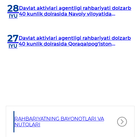
28
Davlat aktivlari agentligi rahbariyati dolzarb
40 kunlik doirasida Navoiy viloyatida
IYU
o‘rganish o‘tkazdi
27
Davlat aktivlari agentligi rahbariyati dolzarb
40 kunlik doirasida Qoraqalpog‘iston
IYU
Respublikasida o‘rganish o‘tkazmoqda
RAHBARIYATNING BAYONOTLARI VA
NUTQLARI