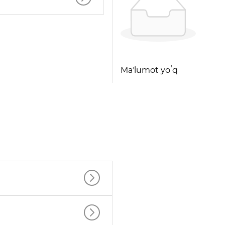
Maʼlumot yoʻq