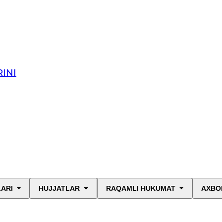
INI
LARI
HUJJATLAR
RAQAMLI HUKUMAT
AXBO