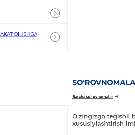
AKAT QILISHGA
SO‘ROVNOMAL
Barcha so‘rovnomalar
O'zingizga tegishli 
xususiylashtirish i