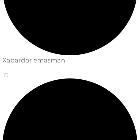
Xabardor emasman