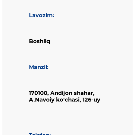
Lavozim
:
Boshliq
Manzil
:
170100, Andijon shahar,
A.Navoiy ko‘chasi, 126-uy