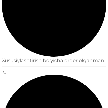
Xususiylashtirish bo'yicha order olganman