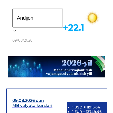
Davlat dasturi
+22.1
Ob-havo
09/08/2026
09.08.2026 dan
MB valyuta kurslari
1
USD
=
11915.64
1
EUR
=
13749.46