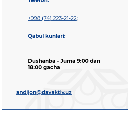
Telefon
:
+998 (74) 223-21-22
;
Qabul kunlari
:
Dushanba - Juma 9:00 dan
18:00 gacha
andijon@davaktiv.uz