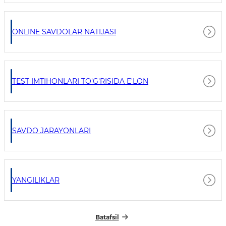
ONLINE SAVDOLAR NATIJASI
TEST IMTIHONLARI TO'G'RISIDA E'LON
SAVDO JARAYONLARI
YANGILIKLAR
Batafsil