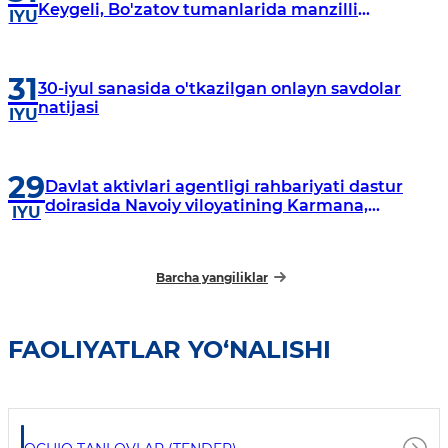
Keygeli, Bo'zatov tumanlarida manzilli
IYU
o‘rganishlar olib borildi
31
30-iyul sanasida o'tkazilgan onlayn savdolar
natijasi
IYU
29
Davlat aktivlari agentligi rahbariyati dastur
doirasida Navoiy viloyatining Karmana,
IYU
Navbahor, Xatirchi va Nurota tumanlarida
o‘rganish o‘tkazmoqda
Barcha yangiliklar
FAOLIYATLAR YO‘NALISHI