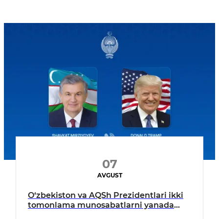
07
AVGUST
O‘zbekiston va AQSh Prezidentlari ikki
tomonlama munosabatlarni yanada
mustahkamlash istiqbollarini