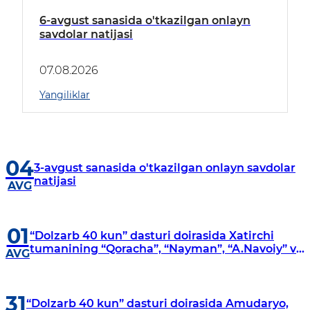
6-avgust sanasida o'tkazilgan onlayn
savdolar natijasi
07.08.2026
Yangiliklar
04
3-avgust sanasida o'tkazilgan onlayn savdolar
natijasi
AVG
01
“Dolzarb 40 kun” dasturi doirasida Xatirchi
tumanining “Qoracha”, “Nayman”, “A.Navoiy” va
AVG
“Damariq” mahallalarida manzilli o‘rganishlar
olib borildi
31
“Dolzarb 40 kun” dasturi doirasida Amudaryo,