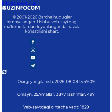
info@davaktiv.uz
© 2001-
2026
Barcha huquqlar
himoyalangan. Ushbu veb-saytdagi
ma’lumotlardan foydalanganda havola
ko‘rsatilishi shart.
Oxirgi yangilanish
:
2026-08-08 15:49:09
Onlayn:
25
Amallar:
3877
Tashriflar:
497
Veb-saytdagi o‘rtacha vaqt:
1829