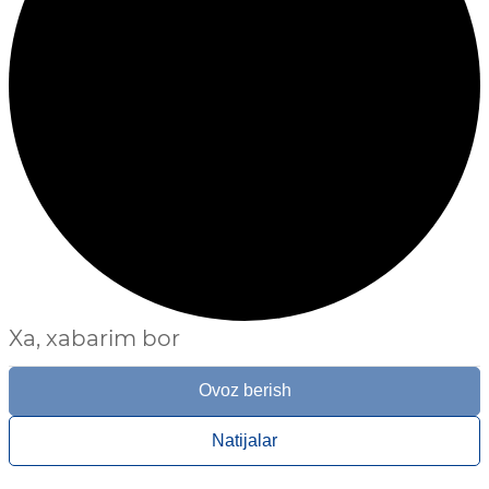
Xa, xabarim bor
Ovoz berish
Natijalar