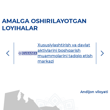
AMALGA OSHIRILAYOTGAN
LOYIHALAR
Xususiylashtirish va davlat
avdo
aktivlarini boshqarish
muammolarini tadqiq etish
markazi
Andijon viloyati