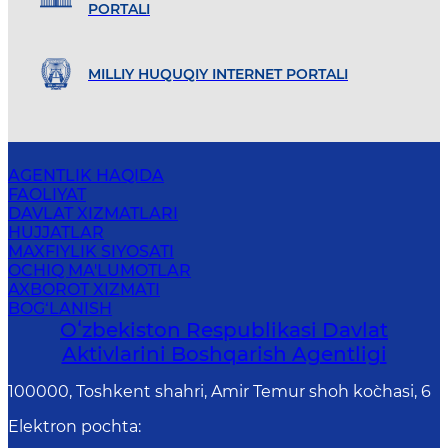
PORTALI
MILLIY HUQUQIY INTERNET PORTALI
AGENTLIK HAQIDA
FAOLIYAT
DAVLAT XIZMATLARI
HUJJATLAR
MAXFIYLIK SIYOSATI
OCHIQ MA'LUMOTLAR
AXBOROT XIZMATI
BOG‘LANISH
Oʻzbekiston Respublikasi Davlat
Aktivlarini Boshqarish Agentligi
100000, Toshkent shahri, Amir Temur shoh ko`chasi, 6
Elektron pochta
: