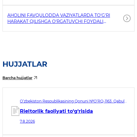
AHOLINI FAVQULODDA VAZIYATLARDA TO'G'RI
HARAKAT QILISHGA O'RGATUVCHI FOYDALI
HAVOLALAR
HUJJATLAR
Barcha hujjatlar
O‘zbekiston Respublikasining Qonuni №O‘RQ-1163. Qabul
qilingan sana 07.08.2026. Kuchga kirish sanasi 08.11.2026
Rieltorlik faoliyati to‘g‘risida
7.8.2026