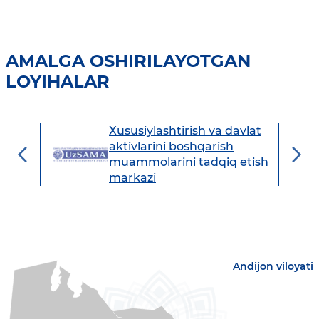
AMALGA OSHIRILAYOTGAN
LOYIHALAR
Xususiylashtirish va davlat
avdo
aktivlarini boshqarish
muammolarini tadqiq etish
markazi
Andijon viloyati