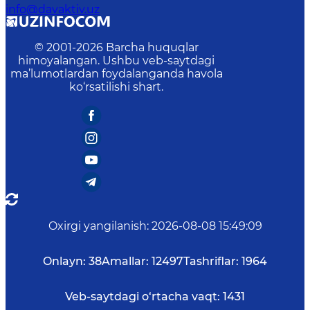
info@davaktiv.uz
© 2001-
2026
Barcha huquqlar
himoyalangan. Ushbu veb-saytdagi
ma’lumotlardan foydalanganda havola
ko‘rsatilishi shart.
Oxirgi yangilanish
:
2026-08-08 15:49:09
Onlayn:
38
Amallar:
12497
Tashriflar:
1964
Veb-saytdagi o‘rtacha vaqt:
1431