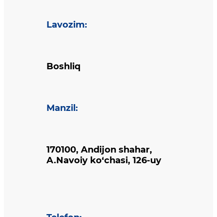
Lavozim
:
Boshliq
Manzil
:
170100, Andijon shahar,
A.Navoiy ko‘chasi, 126-uy