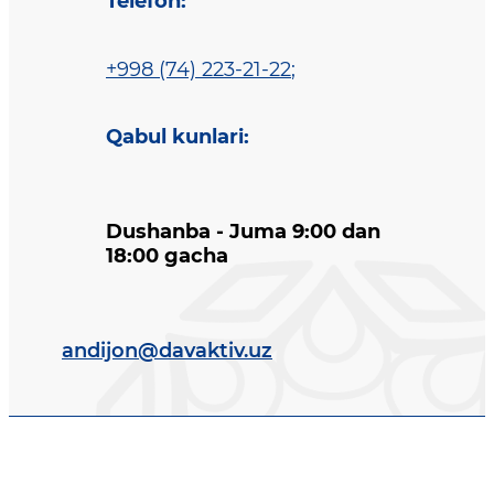
Telefon
:
+998 (74) 223-21-22
;
Qabul kunlari
:
Dushanba - Juma 9:00 dan
18:00 gacha
andijon@davaktiv.uz