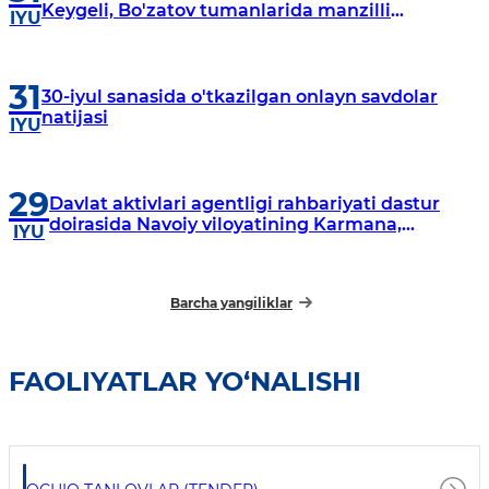
Keygeli, Bo'zatov tumanlarida manzilli
IYU
o‘rganishlar olib borildi
31
30-iyul sanasida o'tkazilgan onlayn savdolar
natijasi
IYU
29
Davlat aktivlari agentligi rahbariyati dastur
doirasida Navoiy viloyatining Karmana,
IYU
Navbahor, Xatirchi va Nurota tumanlarida
o‘rganish o‘tkazmoqda
Barcha yangiliklar
FAOLIYATLAR YO‘NALISHI