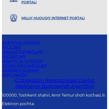
PORTALI
MILLIY HUQUQIY INTERNET PORTALI
AGENTLIK HAQIDA
FAOLIYAT
DAVLAT XIZMATLARI
HUJJATLAR
MAXFIYLIK SIYOSATI
OCHIQ MA'LUMOTLAR
AXBOROT XIZMATI
BOG‘LANISH
Oʻzbekiston Respublikasi Davlat
Aktivlarini Boshqarish Agentligi
100000, Toshkent shahri, Amir Temur shoh ko`chasi, 6
Elektron pochta
: