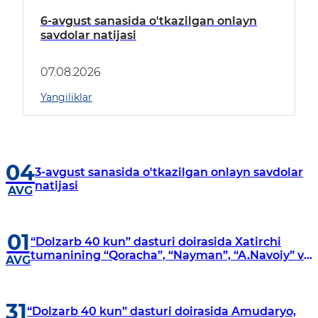
6-avgust sanasida o'tkazilgan onlayn
savdolar natijasi
07.08.2026
Yangiliklar
04
3-avgust sanasida o'tkazilgan onlayn savdolar
natijasi
AVG
01
“Dolzarb 40 kun” dasturi doirasida Xatirchi
tumanining “Qoracha”, “Nayman”, “A.Navoiy” va
AVG
“Damariq” mahallalarida manzilli o‘rganishlar
olib borildi
31
“Dolzarb 40 kun” dasturi doirasida Amudaryo,