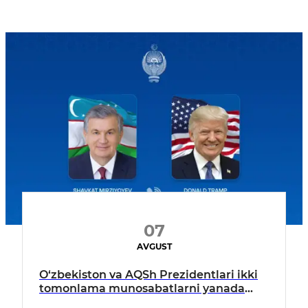
07
AVGUST
O‘zbekiston va AQSh Prezidentlari ikki
tomonlama munosabatlarni yanada
mustahkamlash istiqbollarini