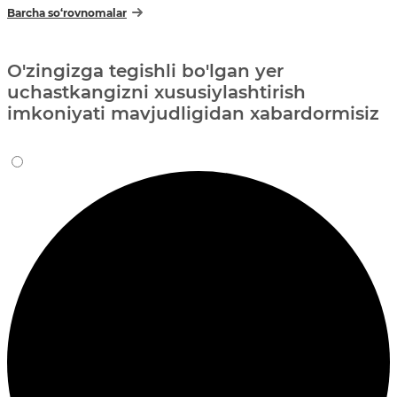
Barcha so‘rovnomalar
O'zingizga tegishli bo'lgan yer
uchastkangizni xususiylashtirish
imkoniyati mavjudligidan xabardormisiz