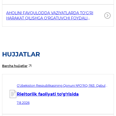
AHOLINI FAVQULODDA VAZIYATLARDA TO'G'RI
HARAKAT QILISHGA O'RGATUVCHI FOYDALI
HAVOLALAR
HUJJATLAR
Barcha hujjatlar
O‘zbekiston Respublikasining Qonuni №O‘RQ-1163. Qabul
qilingan sana 07.08.2026. Kuchga kirish sanasi 08.11.2026
Rieltorlik faoliyati to‘g‘risida
7.8.2026