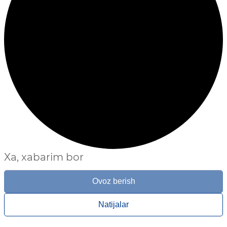
Xa, xabarim bor
Ovoz berish
Natijalar