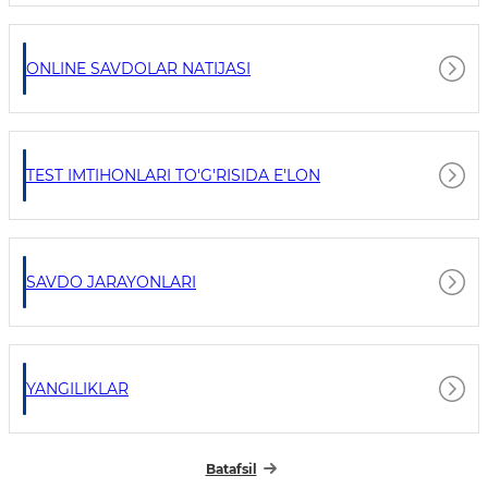
ONLINE SAVDOLAR NATIJASI
TEST IMTIHONLARI TO'G'RISIDA E'LON
SAVDO JARAYONLARI
YANGILIKLAR
Batafsil