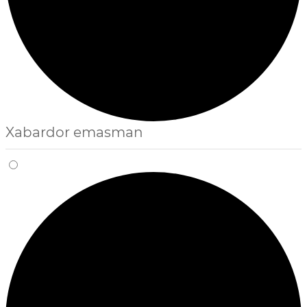
Xabardor emasman