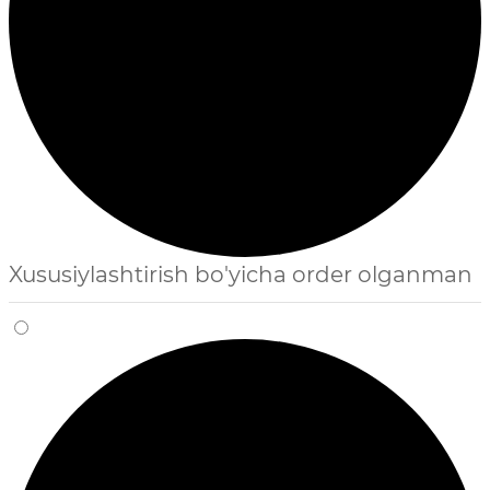
Xususiylashtirish bo'yicha order olganman