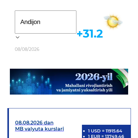
Davlat dasturi
+31.2
Ob-havo
08/08/2026
08.08.2026 dan
MB valyuta kurslari
1
USD
=
11915.64
1
EUR
=
13749.46