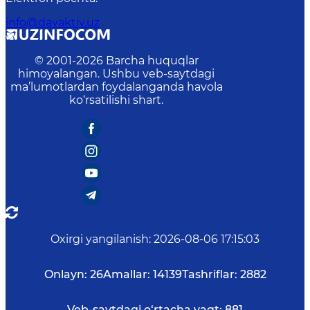
info@davaktiv.uz
© 2001-
2026
Barcha huquqlar
himoyalangan. Ushbu veb-saytdagi
ma’lumotlardan foydalanganda havola
ko‘rsatilishi shart.
Oxirgi yangilanish
:
2026-08-06 17:15:03
Onlayn:
26
Amallar:
14139
Tashriflar:
2882
Veb-saytdagi o‘rtacha vaqt:
881