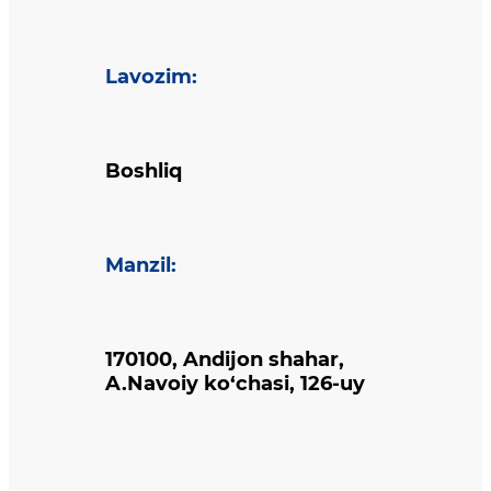
Lavozim
:
Boshliq
Manzil
:
170100, Andijon shahar,
A.Navoiy ko‘chasi, 126-uy