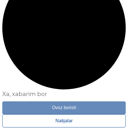
Xa, xabarim bor
Ovoz berish
Natijalar