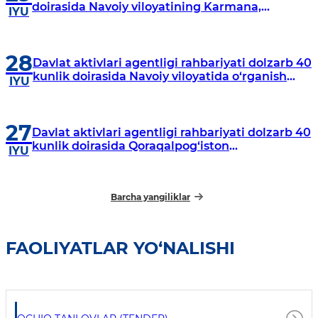
doirasida Navoiy viloyatining Karmana,
IYU
Navbahor, Xatirchi va Nurota tumanlarida
o‘rganish o‘tkazmoqda
28
Davlat aktivlari agentligi rahbariyati dolzarb 40
kunlik doirasida Navoiy viloyatida o‘rganish
IYU
o‘tkazdi
27
Davlat aktivlari agentligi rahbariyati dolzarb 40
kunlik doirasida Qoraqalpog‘iston
IYU
Respublikasida o‘rganish o‘tkazmoqda
Barcha yangiliklar
FAOLIYATLAR YO‘NALISHI