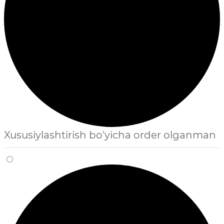
Xususiylashtirish bo'yicha order olganman