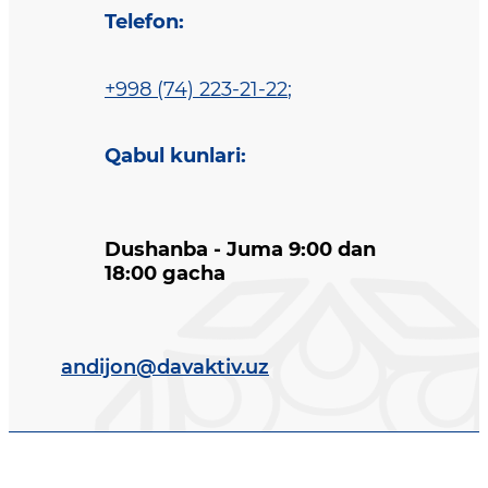
Telefon
:
+998 (74) 223-21-22
;
Qabul kunlari
:
Dushanba - Juma 9:00 dan
18:00 gacha
andijon@davaktiv.uz