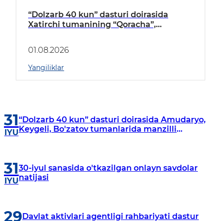
“Dolzarb 40 kun” dasturi doirasida
Xatirchi tumanining “Qoracha”,
“Nayman”, “A.Navoiy” va “Damariq”
mahallalarida manzilli o‘rganishlar olib
01.08.2026
borildi
Yangiliklar
31
“Dolzarb 40 kun” dasturi doirasida Amudaryo,
Keygeli, Bo'zatov tumanlarida manzilli
IYU
o‘rganishlar olib borildi
31
30-iyul sanasida o'tkazilgan onlayn savdolar
natijasi
IYU
29
Davlat aktivlari agentligi rahbariyati dastur