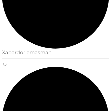
Xabardor emasman