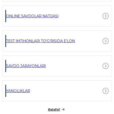
ONLINE SAVDOLAR NATIJASI
TEST IMTIHONLARI TO'G'RISIDA E'LON
SAVDO JARAYONLARI
YANGILIKLAR
Batafsil