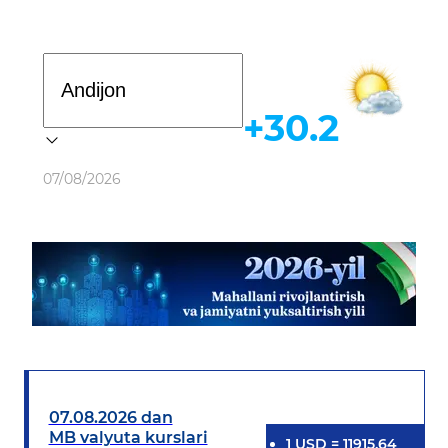
Davlat dasturi
+30.2
Ob-havo
07/08/2026
07.08.2026 dan
MB valyuta kurslari
1
USD
=
11915.64