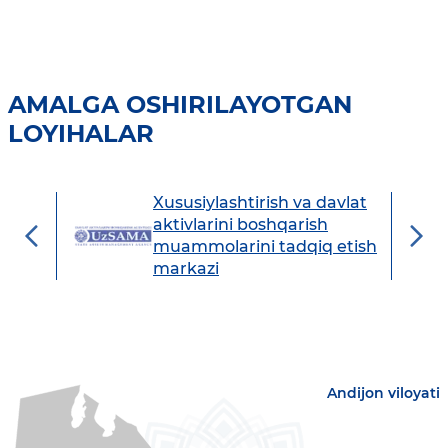
AMALGA OSHIRILAYOTGAN
LOYIHALAR
Xususiylashtirish va davlat
avdo
aktivlarini boshqarish
muammolarini tadqiq etish
markazi
Andijon viloyati