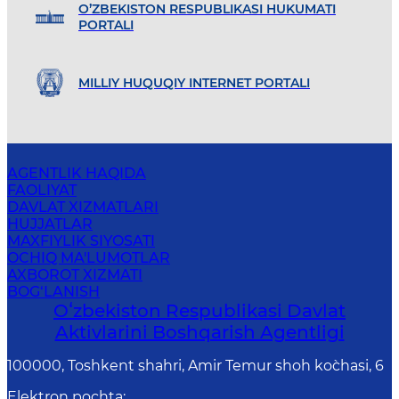
O’ZBEKISTON RESPUBLIKASI HUKUMATI
PORTALI
MILLIY HUQUQIY INTERNET PORTALI
AGENTLIK HAQIDA
FAOLIYAT
DAVLAT XIZMATLARI
HUJJATLAR
MAXFIYLIK SIYOSATI
OCHIQ MA'LUMOTLAR
AXBOROT XIZMATI
BOG‘LANISH
Oʻzbekiston Respublikasi Davlat
Aktivlarini Boshqarish Agentligi
100000, Toshkent shahri, Amir Temur shoh ko`chasi, 6
Elektron pochta
: