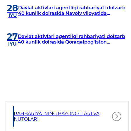
28
Davlat aktivlari agentligi rahbariyati dolzarb
40 kunlik doirasida Navoiy viloyatida
IYU
o‘rganish o‘tkazdi
27
Davlat aktivlari agentligi rahbariyati dolzarb
40 kunlik doirasida Qoraqalpog‘iston
IYU
Respublikasida o‘rganish o‘tkazmoqda
RAHBARIYATNING BAYONOTLARI VA
NUTQLARI