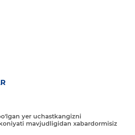
AR
bo'lgan yer uchastkangizni
mkoniyati mavjudligidan xabardormisiz