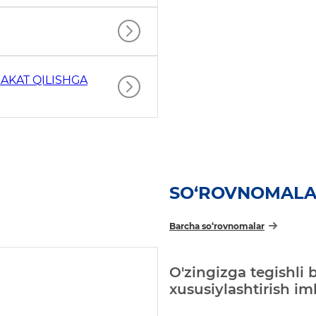
AKAT QILISHGA
SO‘ROVNOMAL
Barcha so‘rovnomalar
O'zingizga tegishli 
xususiylashtirish i