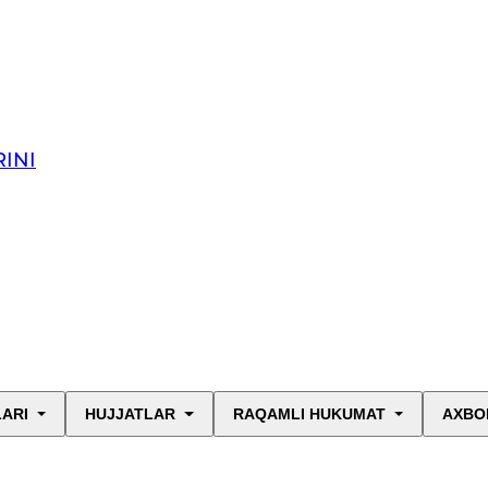
INI
LARI
HUJJATLAR
RAQAMLI HUKUMAT
AXBO