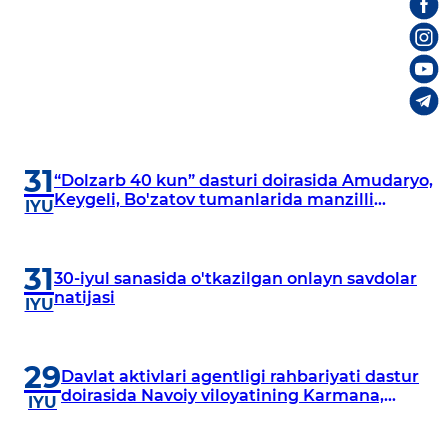
31
“Dolzarb 40 kun” dasturi doirasida Amudaryo,
Keygeli, Bo'zatov tumanlarida manzilli
IYU
o‘rganishlar olib borildi
31
30-iyul sanasida o'tkazilgan onlayn savdolar
natijasi
IYU
29
Davlat aktivlari agentligi rahbariyati dastur
doirasida Navoiy viloyatining Karmana,
IYU
Navbahor, Xatirchi va Nurota tumanlarida
o‘rganish o‘tkazmoqda