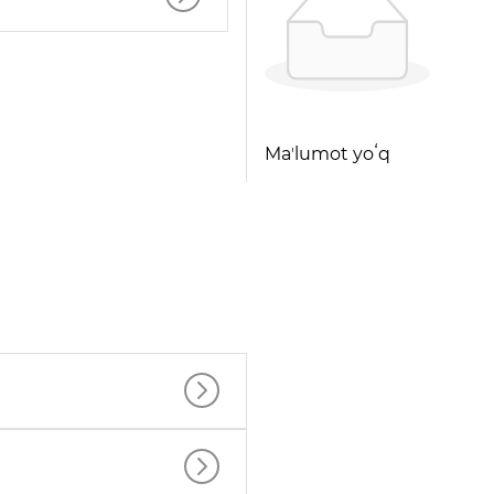
Maʼlumot yoʻq