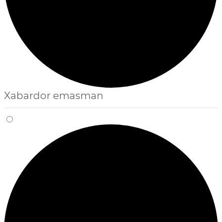
Xabardor emasman