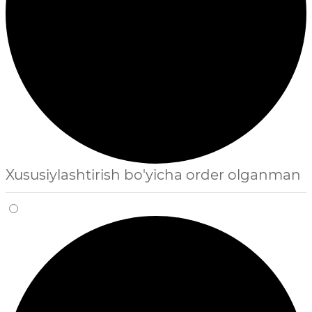
Xususiylashtirish bo'yicha order olganman