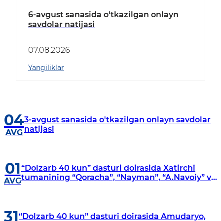
6-avgust sanasida o'tkazilgan onlayn
savdolar natijasi
07.08.2026
Yangiliklar
04
3-avgust sanasida o'tkazilgan onlayn savdolar
natijasi
AVG
01
“Dolzarb 40 kun” dasturi doirasida Xatirchi
tumanining “Qoracha”, “Nayman”, “A.Navoiy” va
AVG
“Damariq” mahallalarida manzilli o‘rganishlar
olib borildi
31
“Dolzarb 40 kun” dasturi doirasida Amudaryo,