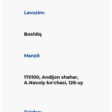
Lavozim
:
Boshliq
Manzil
:
170100, Andijon shahar,
A.Navoiy ko‘chasi, 126-uy