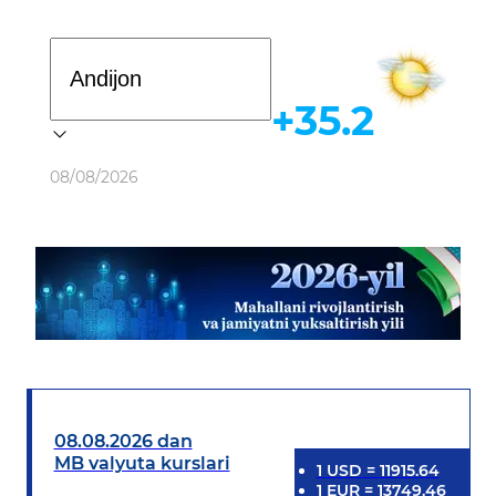
Davlat dasturi
+35.2
Ob-havo
08/08/2026
08.08.2026 dan
MB valyuta kurslari
1
USD
=
11915.64
1
EUR
=
13749.46