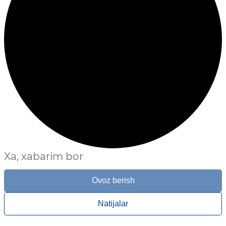
Xa, xabarim bor
Ovoz berish
Natijalar