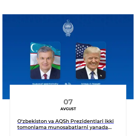
07
AVGUST
O‘zbekiston va AQSh Prezidentlari ikki
tomonlama munosabatlarni yanada
mustahkamlash istiqbollarini