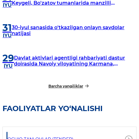
Keygeli, Bo'zatov tumanlarida manzilli
IYU
o‘rganishlar olib borildi
31
30-iyul sanasida o'tkazilgan onlayn savdolar
natijasi
IYU
29
Davlat aktivlari agentligi rahbariyati dastur
doirasida Navoiy viloyatining Karmana,
IYU
Navbahor, Xatirchi va Nurota tumanlarida
o‘rganish o‘tkazmoqda
Barcha yangiliklar
FAOLIYATLAR YO‘NALISHI