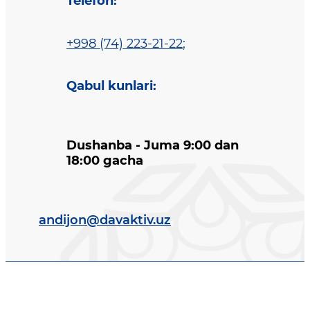
Telefon
:
+998 (74) 223-21-22
;
Qabul kunlari
:
Dushanba - Juma 9:00 dan
18:00 gacha
andijon@davaktiv.uz