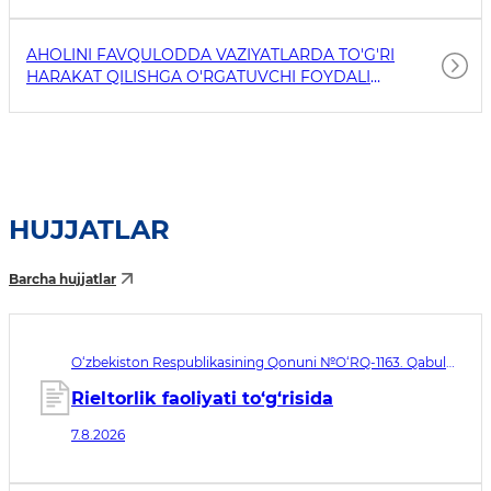
AHOLINI FAVQULODDA VAZIYATLARDA TO'G'RI
HARAKAT QILISHGA O'RGATUVCHI FOYDALI
HAVOLALAR
HUJJATLAR
Barcha hujjatlar
O‘zbekiston Respublikasining Qonuni №O‘RQ-1163. Qabul
qilingan sana 07.08.2026. Kuchga kirish sanasi 08.11.2026
Rieltorlik faoliyati to‘g‘risida
7.8.2026