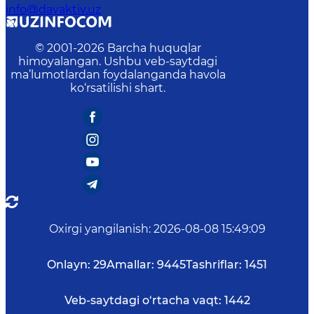
info@davaktiv.uz
© 2001-
2026
Barcha huquqlar
himoyalangan. Ushbu veb-saytdagi
ma’lumotlardan foydalanganda havola
ko‘rsatilishi shart.
Oxirgi yangilanish
:
2026-08-08 15:49:09
Onlayn:
29
Amallar:
9445
Tashriflar:
1451
Veb-saytdagi o‘rtacha vaqt:
1442