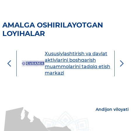
AMALGA OSHIRILAYOTGAN
LOYIHALAR
Xususiylashtirish va davlat
avdo
aktivlarini boshqarish
muammolarini tadqiq etish
markazi
Andijon viloyati