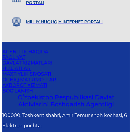
PORTALI
MILLIY HUQUQIY INTERNET PORTALI
AGENTLIK HAQIDA
FAOLIYAT
DAVLAT XIZMATLARI
HUJJATLAR
MAXFIYLIK SIYOSATI
OCHIQ MA'LUMOTLAR
AXBOROT XIZMATI
BOG‘LANISH
Oʻzbekiston Respublikasi Davlat
Aktivlarini Boshqarish Agentligi
100000, Toshkent shahri, Amir Temur shoh ko`chasi, 6
Elektron pochta
: