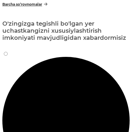
Barcha so‘rovnomalar
O'zingizga tegishli bo'lgan yer
uchastkangizni xususiylashtirish
imkoniyati mavjudligidan xabardormisiz