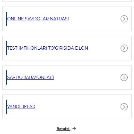
ONLINE SAVDOLAR NATIJASI
TEST IMTIHONLARI TO'G'RISIDA E'LON
SAVDO JARAYONLARI
YANGILIKLAR
Batafsil