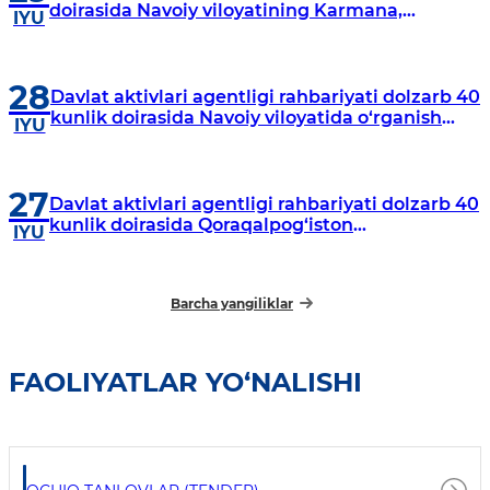
doirasida Navoiy viloyatining Karmana,
IYU
Navbahor, Xatirchi va Nurota tumanlarida
o‘rganish o‘tkazmoqda
28
Davlat aktivlari agentligi rahbariyati dolzarb 40
kunlik doirasida Navoiy viloyatida o‘rganish
IYU
o‘tkazdi
27
Davlat aktivlari agentligi rahbariyati dolzarb 40
kunlik doirasida Qoraqalpog‘iston
IYU
Respublikasida o‘rganish o‘tkazmoqda
Barcha yangiliklar
FAOLIYATLAR YO‘NALISHI