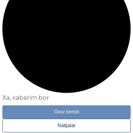
Xa, xabarim bor
Ovoz berish
Natijalar