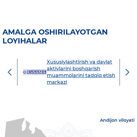
AMALGA OSHIRILAYOTGAN
LOYIHALAR
Xususiylashtirish va davlat
avdo
aktivlarini boshqarish
muammolarini tadqiq etish
markazi
Andijon viloyati