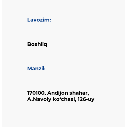
Lavozim
:
Boshliq
Manzil
:
170100, Andijon shahar,
A.Navoiy ko‘chasi, 126-uy