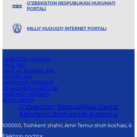
O’ZBEKISTON RESPUBLIKASI HUKUMATI
PORTALI
MILLIY HUQUQIY INTERNET PORTALI
AGENTLIK HAQIDA
FAOLIYAT
DAVLAT XIZMATLARI
HUJJATLAR
MAXFIYLIK SIYOSATI
OCHIQ MA'LUMOTLAR
AXBOROT XIZMATI
BOG‘LANISH
Oʻzbekiston Respublikasi Davlat
Aktivlarini Boshqarish Agentligi
100000, Toshkent shahri, Amir Temur shoh ko`chasi, 6
Elektron pochta
: