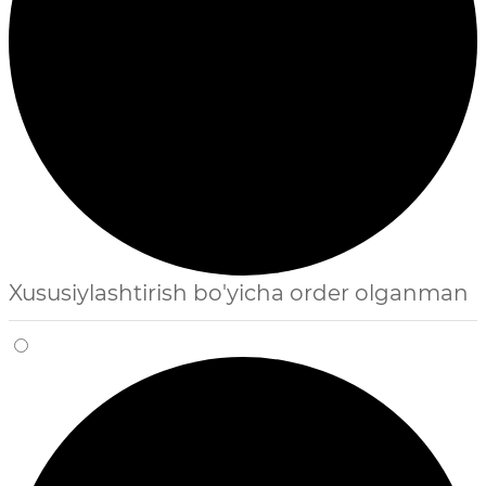
Xususiylashtirish bo'yicha order olganman