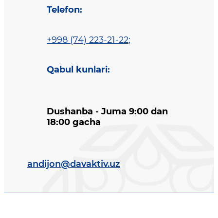
Telefon
:
+998 (74) 223-21-22
;
Qabul kunlari
:
Dushanba - Juma 9:00 dan
18:00 gacha
andijon@davaktiv.uz