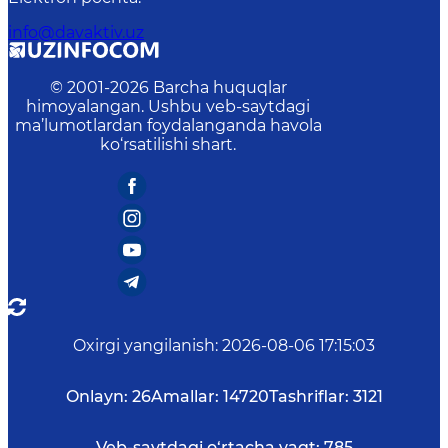
info@davaktiv.uz
© 2001-
2026
Barcha huquqlar
himoyalangan. Ushbu veb-saytdagi
ma’lumotlardan foydalanganda havola
ko‘rsatilishi shart.
Oxirgi yangilanish
:
2026-08-06 17:15:03
Onlayn:
26
Amallar:
14720
Tashriflar:
3121
Veb-saytdagi o‘rtacha vaqt:
785