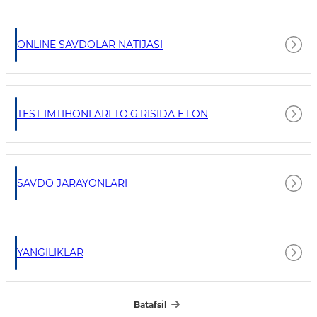
ONLINE SAVDOLAR NATIJASI
TEST IMTIHONLARI TO'G'RISIDA E'LON
SAVDO JARAYONLARI
YANGILIKLAR
Batafsil