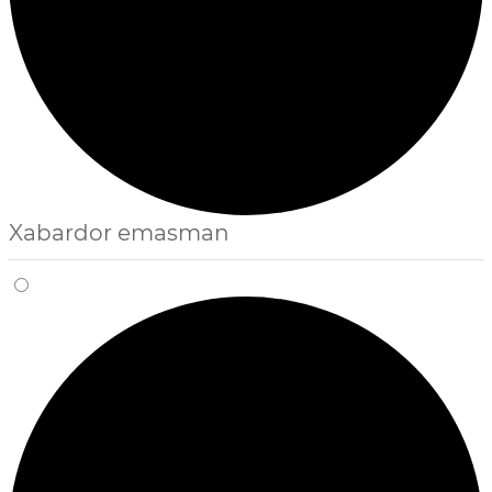
Xabardor emasman