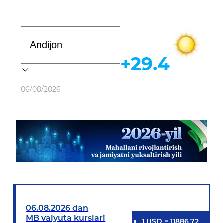
Davlat dasturi
+29.4
Ob-havo
06/08/2026
06.08.2026 dan
MB valyuta kurslari
1
USD
=
11886.72