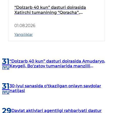
“Dolzarb 40 kun” dasturi doirasida
Xatirchi tumanining “Qoracha”,
“Nayman”, “A.Navoiy” va “Damariq”
mahallalarida manzilli o‘rganishlar olib
01.08.2026
borildi
Yangiliklar
31
“Dolzarb 40 kun” dasturi doirasida Amudaryo,
Keygeli, Bo'zatov tumanlarida manzilli
IYU
o‘rganishlar olib borildi
31
30-iyul sanasida o'tkazilgan onlayn savdolar
natijasi
IYU
29
Davlat aktivlari agentligi rahbariyati dastur