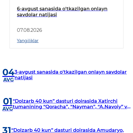
6-avgust sanasida o'tkazilgan onlayn
savdolar natijasi
07.08.2026
Yangiliklar
04
3-avgust sanasida o'tkazilgan onlayn savdolar
natijasi
AVG
01
“Dolzarb 40 kun” dasturi doirasida Xatirchi
tumanining “Qoracha”, “Nayman”, “A.Navoiy” va
AVG
“Damariq” mahallalarida manzilli o‘rganishlar
olib borildi
31
“Dolzarb 40 kun” dasturi doirasida Amudaryo,