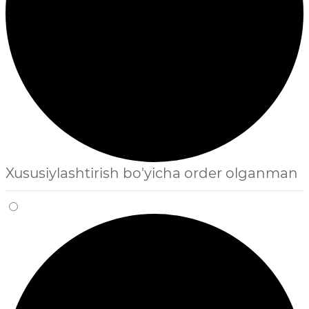
Xususiylashtirish bo'yicha order olganman