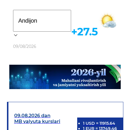
Davlat dasturi
+27.5
Ob-havo
09/08/2026
09.08.2026 dan
MB valyuta kurslari
1
USD
=
11915.64
1
EUR
=
13749.46