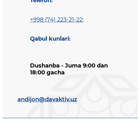
Telefon
:
+998 (74) 223-21-22
;
Qabul kunlari
:
Dushanba - Juma 9:00 dan
18:00 gacha
andijon@davaktiv.uz