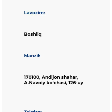
Lavozim
:
Boshliq
Manzil
:
170100, Andijon shahar,
A.Navoiy ko‘chasi, 126-uy