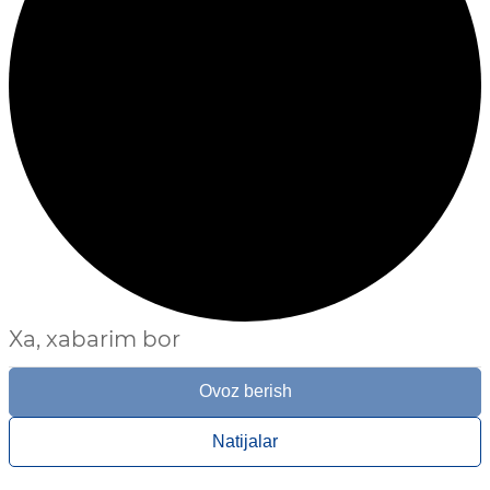
Xa, xabarim bor
Ovoz berish
Natijalar