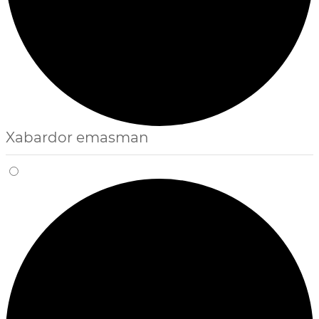
Xabardor emasman