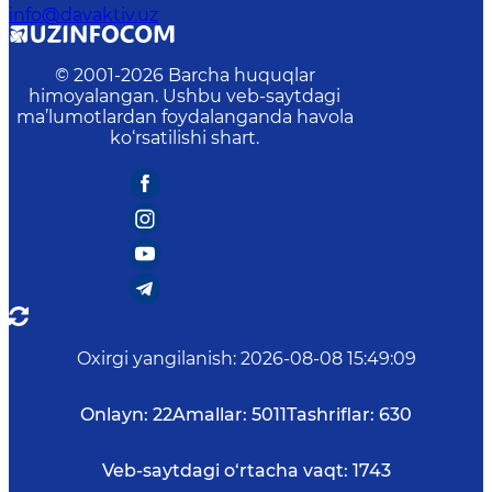
info@davaktiv.uz
© 2001-
2026
Barcha huquqlar
himoyalangan. Ushbu veb-saytdagi
ma’lumotlardan foydalanganda havola
ko‘rsatilishi shart.
Oxirgi yangilanish
:
2026-08-08 15:49:09
Onlayn:
22
Amallar:
5011
Tashriflar:
630
Veb-saytdagi o‘rtacha vaqt:
1743