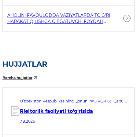
AHOLINI FAVQULODDA VAZIYATLARDA TO'G'RI
HARAKAT QILISHGA O'RGATUVCHI FOYDALI
HAVOLALAR
HUJJATLAR
Barcha hujjatlar
O‘zbekiston Respublikasining Qonuni №O‘RQ-1163. Qabul
qilingan sana 07.08.2026. Kuchga kirish sanasi 08.11.2026
Rieltorlik faoliyati to‘g‘risida
7.8.2026