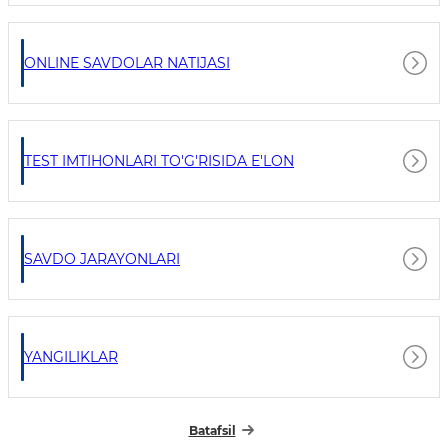
ONLINE SAVDOLAR NATIJASI
TEST IMTIHONLARI TO'G'RISIDA E'LON
SAVDO JARAYONLARI
YANGILIKLAR
Batafsil