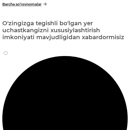
Barcha so‘rovnomalar
O'zingizga tegishli bo'lgan yer
uchastkangizni xususiylashtirish
imkoniyati mavjudligidan xabardormisiz