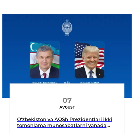
07
AVGUST
O‘zbekiston va AQSh Prezidentlari ikki
tomonlama munosabatlarni yanada
mustahkamlash istiqbollarini