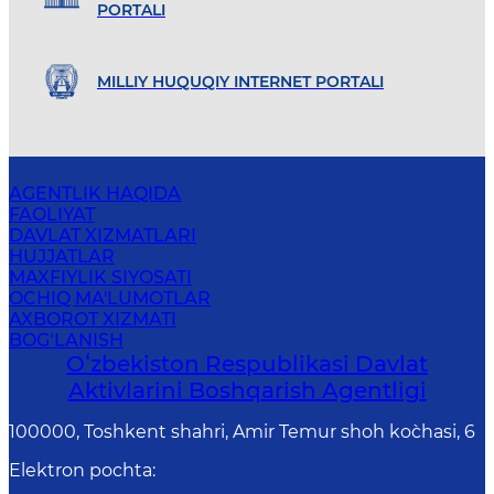
PORTALI
MILLIY HUQUQIY INTERNET PORTALI
AGENTLIK HAQIDA
FAOLIYAT
DAVLAT XIZMATLARI
HUJJATLAR
MAXFIYLIK SIYOSATI
OCHIQ MA'LUMOTLAR
AXBOROT XIZMATI
BOG‘LANISH
Oʻzbekiston Respublikasi Davlat
Aktivlarini Boshqarish Agentligi
100000, Toshkent shahri, Amir Temur shoh ko`chasi, 6
Elektron pochta
: