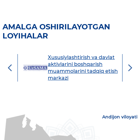
AMALGA OSHIRILAYOTGAN
LOYIHALAR
Xususiylashtirish va davlat
avdo
aktivlarini boshqarish
muammolarini tadqiq etish
markazi
Andijon viloyati