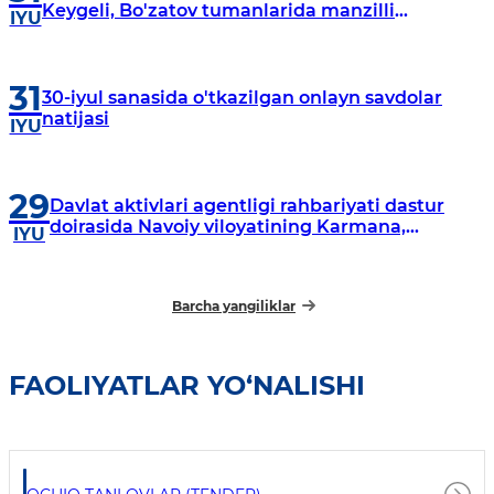
Keygeli, Bo'zatov tumanlarida manzilli
IYU
o‘rganishlar olib borildi
31
30-iyul sanasida o'tkazilgan onlayn savdolar
natijasi
IYU
29
Davlat aktivlari agentligi rahbariyati dastur
doirasida Navoiy viloyatining Karmana,
IYU
Navbahor, Xatirchi va Nurota tumanlarida
o‘rganish o‘tkazmoqda
Barcha yangiliklar
FAOLIYATLAR YO‘NALISHI