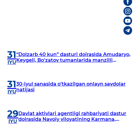
31
“Dolzarb 40 kun” dasturi doirasida Amudaryo,
Keygeli, Bo'zatov tumanlarida manzilli
IYU
o‘rganishlar olib borildi
31
30-iyul sanasida o'tkazilgan onlayn savdolar
natijasi
IYU
29
Davlat aktivlari agentligi rahbariyati dastur
doirasida Navoiy viloyatining Karmana,
IYU
Navbahor, Xatirchi va Nurota tumanlarida
o‘rganish o‘tkazmoqda