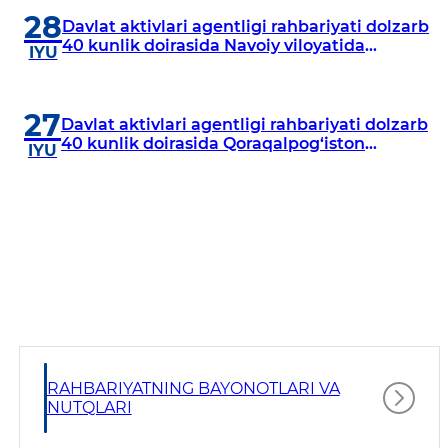
28
Davlat aktivlari agentligi rahbariyati dolzarb
40 kunlik doirasida Navoiy viloyatida
IYU
o‘rganish o‘tkazdi
27
Davlat aktivlari agentligi rahbariyati dolzarb
40 kunlik doirasida Qoraqalpog‘iston
IYU
Respublikasida o‘rganish o‘tkazmoqda
RAHBARIYATNING BAYONOTLARI VA
NUTQLARI