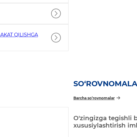
AKAT QILISHGA
SO‘ROVNOMAL
Barcha so‘rovnomalar
O'zingizga tegishli 
xususiylashtirish i