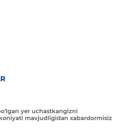
AR
bo'lgan yer uchastkangizni
mkoniyati mavjudligidan xabardormisiz