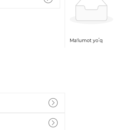
Maʼlumot yoʻq