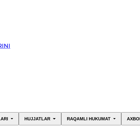
INI
LARI
HUJJATLAR
RAQAMLI HUKUMAT
AXBO