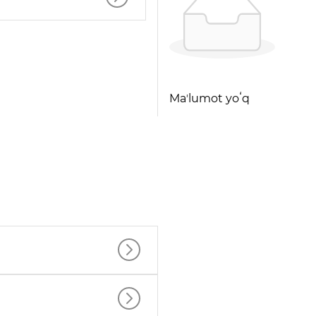
Maʼlumot yoʻq