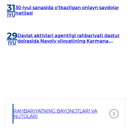
31
30-iyul sanasida o'tkazilgan onlayn savdolar
natijasi
IYU
29
Davlat aktivlari agentligi rahbariyati dastur
doirasida Navoiy viloyatining Karmana,
IYU
Navbahor, Xatirchi va Nurota tumanlarida
o‘rganish o‘tkazmoqda
RAHBARIYATNING BAYONOTLARI VA
NUTQLARI