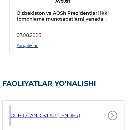
AVGUST
O‘zbekiston va AQSh Prezidentlari ikki
tomonlama munosabatlarni yanada
mustahkamlash istiqbollarini
muhokama qildilar
07.08.2026
Yangiliklar
FAOLIYATLAR YO‘NALISHI
OCHIQ TANLOVLAR (TENDER)