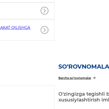
AKAT QILISHGA
SO‘ROVNOMAL
Barcha so‘rovnomalar
O'zingizga tegishli 
xususiylashtirish i