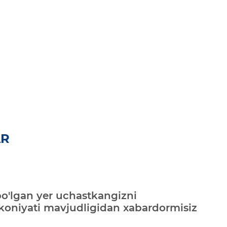
AR
bo'lgan yer uchastkangizni
mkoniyati mavjudligidan xabardormisiz