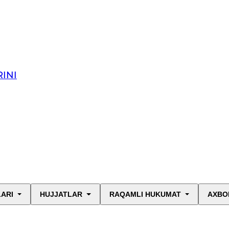
INI
LARI
HUJJATLAR
RAQAMLI HUKUMAT
AXBO