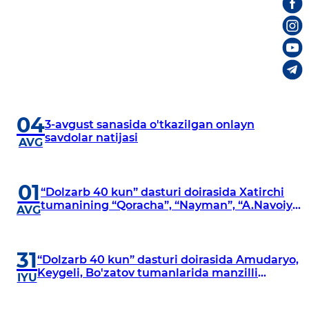
04
3-avgust sanasida o'tkazilgan onlayn
savdolar natijasi
AVG
01
“Dolzarb 40 kun” dasturi doirasida Xatirchi
tumanining “Qoracha”, “Nayman”, “A.Navoiy”
AVG
va “Damariq” mahallalarida manzilli
o‘rganishlar olib borildi
31
“Dolzarb 40 kun” dasturi doirasida Amudaryo,
Keygeli, Bo'zatov tumanlarida manzilli
IYU
o‘rganishlar olib borildi