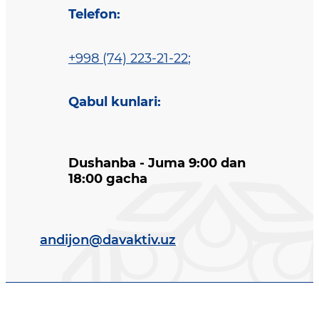
Telefon
:
+998 (74) 223-21-22
;
Qabul kunlari
:
Dushanba - Juma 9:00 dan
18:00 gacha
andijon@davaktiv.uz