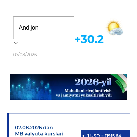
Davlat dasturi
+30.2
Ob-havo
07/08/2026
07.08.2026 dan
MB valyuta kurslari
1
USD
=
11915.64