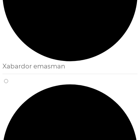
Xabardor emasman