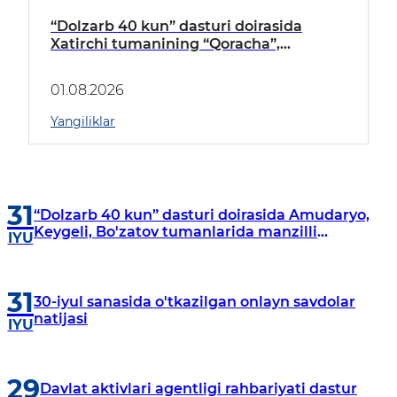
“Dolzarb 40 kun” dasturi doirasida
Xatirchi tumanining “Qoracha”,
“Nayman”, “A.Navoiy” va “Damariq”
mahallalarida manzilli o‘rganishlar olib
01.08.2026
borildi
Yangiliklar
31
“Dolzarb 40 kun” dasturi doirasida Amudaryo,
Keygeli, Bo'zatov tumanlarida manzilli
IYU
o‘rganishlar olib borildi
31
30-iyul sanasida o'tkazilgan onlayn savdolar
natijasi
IYU
29
Davlat aktivlari agentligi rahbariyati dastur