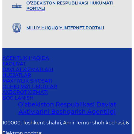
O’ZBEKISTON RESPUBLIKASI HUKUMATI
PORTALI
MILLIY HUQUQIY INTERNET PORTALI
AGENTLIK HAQIDA
FAOLIYAT
DAVLAT XIZMATLARI
HUJJATLAR
MAXFIYLIK SIYOSATI
OCHIQ MA'LUMOTLAR
AXBOROT XIZMATI
BOG‘LANISH
Oʻzbekiston Respublikasi Davlat
Aktivlarini Boshqarish Agentligi
100000, Toshkent shahri, Amir Temur shoh ko`chasi, 6
Elektron pochta
: