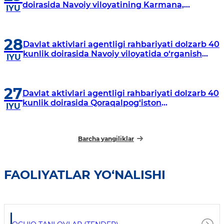
doirasida Navoiy viloyatining Karmana,
IYU
Navbahor, Xatirchi va Nurota tumanlarida
o‘rganish o‘tkazmoqda
28
Davlat aktivlari agentligi rahbariyati dolzarb 40
kunlik doirasida Navoiy viloyatida o‘rganish
IYU
o‘tkazdi
27
Davlat aktivlari agentligi rahbariyati dolzarb 40
kunlik doirasida Qoraqalpog‘iston
IYU
Respublikasida o‘rganish o‘tkazmoqda
Barcha yangiliklar
FAOLIYATLAR YO‘NALISHI