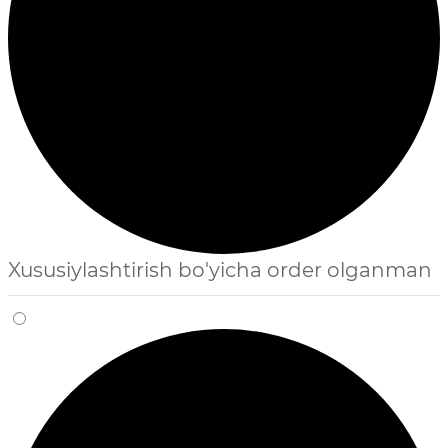
Xususiylashtirish bo'yicha order olganman