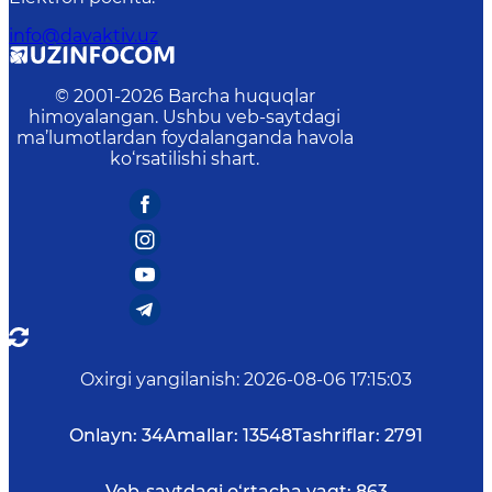
info@davaktiv.uz
© 2001-
2026
Barcha huquqlar
himoyalangan. Ushbu veb-saytdagi
ma’lumotlardan foydalanganda havola
ko‘rsatilishi shart.
Oxirgi yangilanish
:
2026-08-06 17:15:03
Onlayn:
34
Amallar:
13548
Tashriflar:
2791
Veb-saytdagi o‘rtacha vaqt:
863