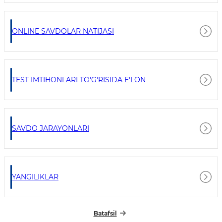
ONLINE SAVDOLAR NATIJASI
TEST IMTIHONLARI TO'G'RISIDA E'LON
SAVDO JARAYONLARI
YANGILIKLAR
Batafsil