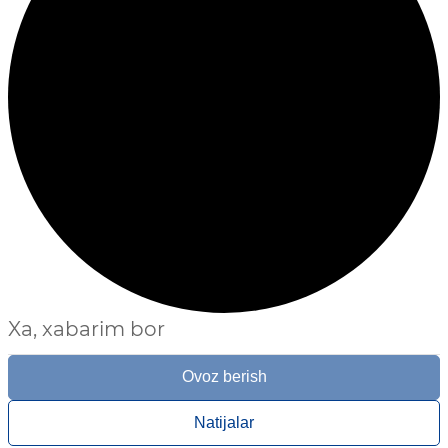
Xa, xabarim bor
Ovoz berish
Natijalar