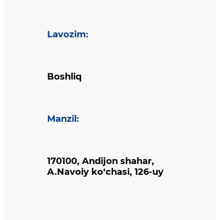
Lavozim
:
Boshliq
Manzil
:
170100, Andijon shahar,
A.Navoiy ko‘chasi, 126-uy