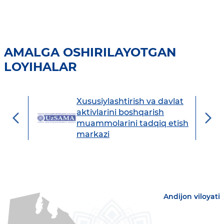
AMALGA OSHIRILAYOTGAN
LOYIHALAR
Xususiylashtirish va davlat
avdo
aktivlarini boshqarish
muammolarini tadqiq etish
markazi
Andijon viloyati