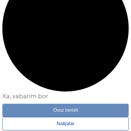
Xa, xabarim bor
Ovoz berish
Natijalar