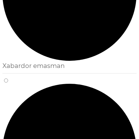
Xabardor emasman