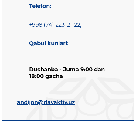
Telefon
:
+998 (74) 223-21-22
;
Qabul kunlari
:
Dushanba - Juma 9:00 dan
18:00 gacha
andijon@davaktiv.uz