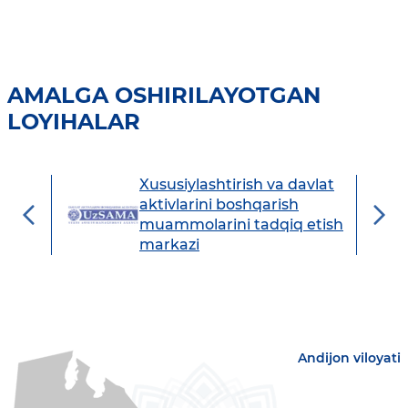
AMALGA OSHIRILAYOTGAN
LOYIHALAR
Xususiylashtirish va davlat
avdo
aktivlarini boshqarish
muammolarini tadqiq etish
markazi
Andijon viloyati