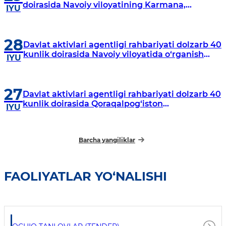
doirasida Navoiy viloyatining Karmana,
IYU
Navbahor, Xatirchi va Nurota tumanlarida
o‘rganish o‘tkazmoqda
28
Davlat aktivlari agentligi rahbariyati dolzarb 40
kunlik doirasida Navoiy viloyatida o‘rganish
IYU
o‘tkazdi
27
Davlat aktivlari agentligi rahbariyati dolzarb 40
kunlik doirasida Qoraqalpog‘iston
IYU
Respublikasida o‘rganish o‘tkazmoqda
Barcha yangiliklar
FAOLIYATLAR YO‘NALISHI