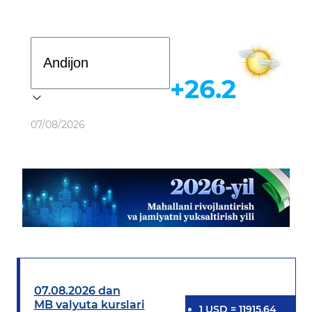
Davlat dasturi
+26.2
Ob-havo
07/08/2026
07.08.2026 dan
MB valyuta kurslari
1
USD
=
11915.64