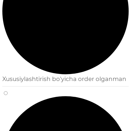
Xususiylashtirish bo'yicha order olganman