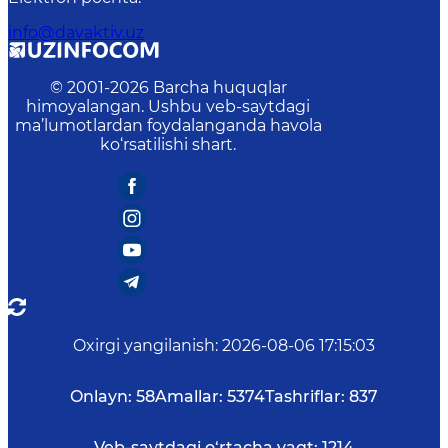
info@davaktiv.uz
© 2001-
2026
Barcha huquqlar
himoyalangan. Ushbu veb-saytdagi
ma’lumotlardan foydalanganda havola
ko‘rsatilishi shart.
Oxirgi yangilanish
:
2026-08-06 17:15:03
Onlayn:
58
Amallar:
5374
Tashriflar:
837
Veb-saytdagi o‘rtacha vaqt:
1214