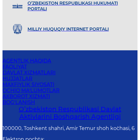
O’ZBEKISTON RESPUBLIKASI HUKUMATI
PORTALI
MILLIY HUQUQIY INTERNET PORTALI
AGENTLIK HAQIDA
FAOLIYAT
DAVLAT XIZMATLARI
HUJJATLAR
MAXFIYLIK SIYOSATI
OCHIQ MA'LUMOTLAR
AXBOROT XIZMATI
BOG‘LANISH
Oʻzbekiston Respublikasi Davlat
Aktivlarini Boshqarish Agentligi
100000, Toshkent shahri, Amir Temur shoh ko`chasi, 6
Elektron pochta
: