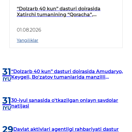
“Dolzarb 40 kun” dasturi doirasida
Xatirchi tumanining “Qoracha”,
“Nayman”, “A.Navoiy” va “Damariq”
mahallalarida manzilli o‘rganishlar olib
01.08.2026
borildi
Yangiliklar
31
“Dolzarb 40 kun” dasturi doirasida Amudaryo,
Keygeli, Bo'zatov tumanlarida manzilli
IYU
o‘rganishlar olib borildi
31
30-iyul sanasida o'tkazilgan onlayn savdolar
natijasi
IYU
29
Davlat aktivlari agentligi rahbariyati dastur