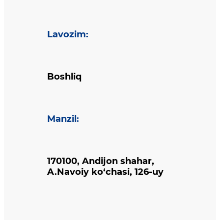
Lavozim
:
Boshliq
Manzil
:
170100, Andijon shahar,
A.Navoiy ko‘chasi, 126-uy