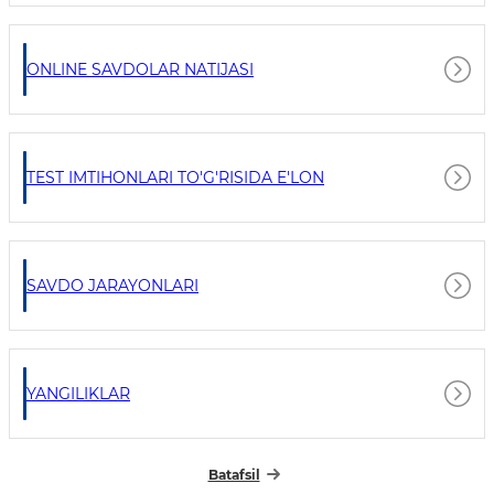
ONLINE SAVDOLAR NATIJASI
TEST IMTIHONLARI TO'G'RISIDA E'LON
SAVDO JARAYONLARI
YANGILIKLAR
Batafsil