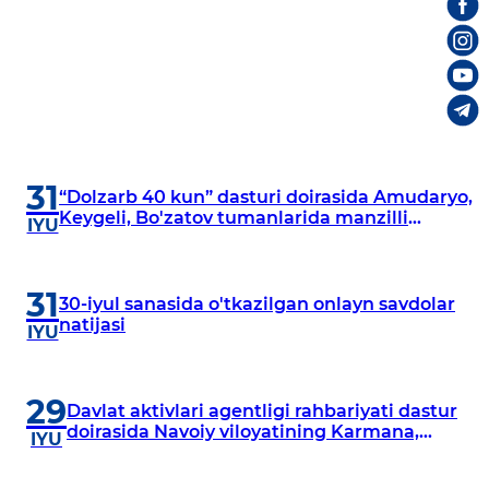
31
“Dolzarb 40 kun” dasturi doirasida Amudaryo,
Keygeli, Bo'zatov tumanlarida manzilli
IYU
o‘rganishlar olib borildi
31
30-iyul sanasida o'tkazilgan onlayn savdolar
natijasi
IYU
29
Davlat aktivlari agentligi rahbariyati dastur
doirasida Navoiy viloyatining Karmana,
IYU
Navbahor, Xatirchi va Nurota tumanlarida
o‘rganish o‘tkazmoqda