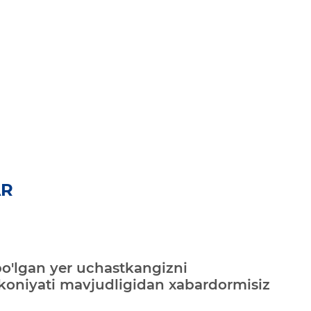
AR
bo'lgan yer uchastkangizni
mkoniyati mavjudligidan xabardormisiz