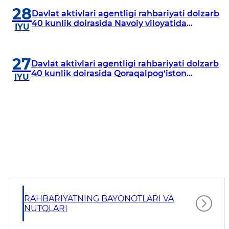
28
Davlat aktivlari agentligi rahbariyati dolzarb
40 kunlik doirasida Navoiy viloyatida
IYU
o‘rganish o‘tkazdi
27
Davlat aktivlari agentligi rahbariyati dolzarb
40 kunlik doirasida Qoraqalpog‘iston
IYU
Respublikasida o‘rganish o‘tkazmoqda
RAHBARIYATNING BAYONOTLARI VA
NUTQLARI