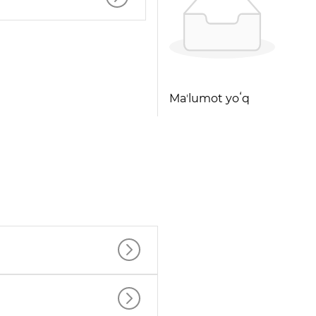
Maʼlumot yoʻq