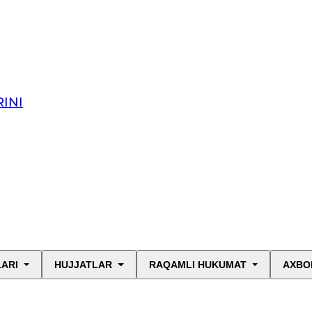
INI
LARI
HUJJATLAR
RAQAMLI HUKUMAT
AXBO