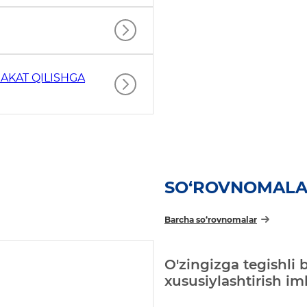
AKAT QILISHGA
SO‘ROVNOMAL
Barcha so‘rovnomalar
O'zingizga tegishli 
xususiylashtirish i