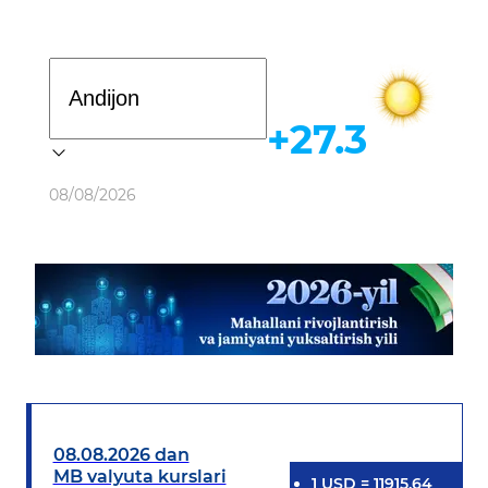
Davlat dasturi
+27.3
Ob-havo
08/08/2026
08.08.2026 dan
MB valyuta kurslari
1
USD
=
11915.64