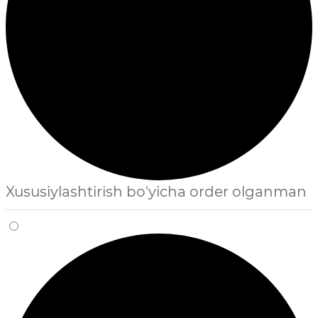
Xususiylashtirish bo'yicha order olganman