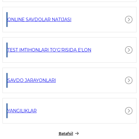
ONLINE SAVDOLAR NATIJASI
TEST IMTIHONLARI TO'G'RISIDA E'LON
SAVDO JARAYONLARI
YANGILIKLAR
Batafsil