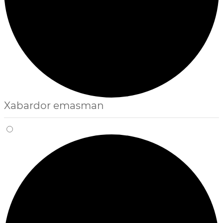
Xabardor emasman