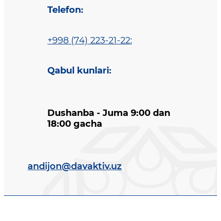
Telefon
:
+998 (74) 223-21-22
;
Qabul kunlari
:
Dushanba - Juma 9:00 dan
18:00 gacha
andijon@davaktiv.uz