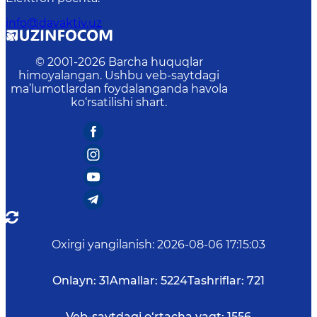
info@davaktiv.uz
© 2001-
2026
Barcha huquqlar
himoyalangan. Ushbu veb-saytdagi
ma’lumotlardan foydalanganda havola
ko‘rsatilishi shart.
Oxirgi yangilanish
:
2026-08-06 17:15:03
Onlayn:
31
Amallar:
5224
Tashriflar:
721
Veb-saytdagi o‘rtacha vaqt:
1556