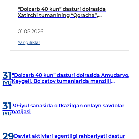
“Dolzarb 40 kun” dasturi doirasida
Xatirchi tumanining “Qoracha”,
“Nayman”, “A.Navoiy” va “Damariq”
mahallalarida manzilli o‘rganishlar olib
01.08.2026
borildi
Yangiliklar
31
“Dolzarb 40 kun” dasturi doirasida Amudaryo,
Keygeli, Bo'zatov tumanlarida manzilli
IYU
o‘rganishlar olib borildi
31
30-iyul sanasida o'tkazilgan onlayn savdolar
natijasi
IYU
29
Davlat aktivlari agentligi rahbariyati dastur