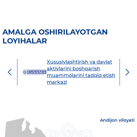
AMALGA OSHIRILAYOTGAN
LOYIHALAR
Xususiylashtirish va davlat
avdo
aktivlarini boshqarish
muammolarini tadqiq etish
markazi
Andijon viloyati