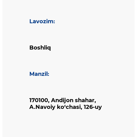
Lavozim
:
Boshliq
Manzil
:
170100, Andijon shahar,
A.Navoiy ko‘chasi, 126-uy