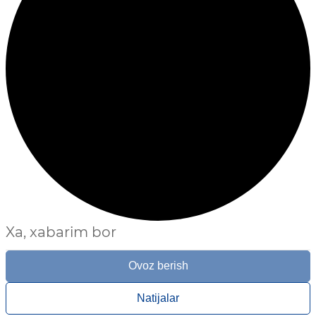
Xa, xabarim bor
Ovoz berish
Natijalar