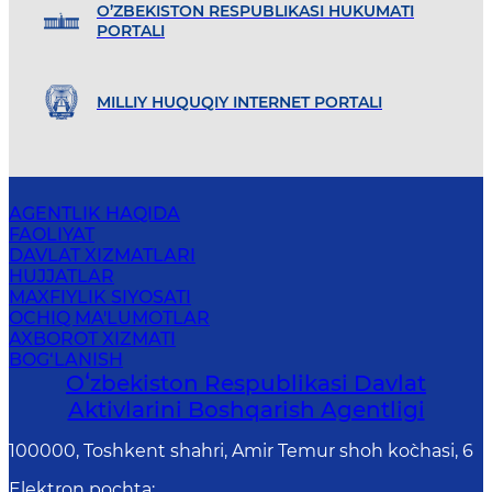
O’ZBEKISTON RESPUBLIKASI HUKUMATI
PORTALI
MILLIY HUQUQIY INTERNET PORTALI
AGENTLIK HAQIDA
FAOLIYAT
DAVLAT XIZMATLARI
HUJJATLAR
MAXFIYLIK SIYOSATI
OCHIQ MA'LUMOTLAR
AXBOROT XIZMATI
BOG‘LANISH
Oʻzbekiston Respublikasi Davlat
Aktivlarini Boshqarish Agentligi
100000, Toshkent shahri, Amir Temur shoh ko`chasi, 6
Elektron pochta
: