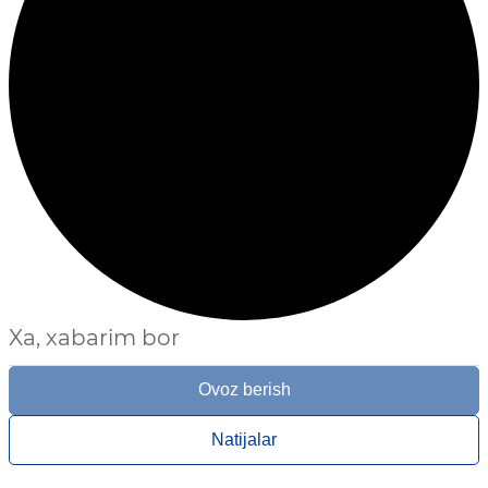
Xa, xabarim bor
Ovoz berish
Natijalar