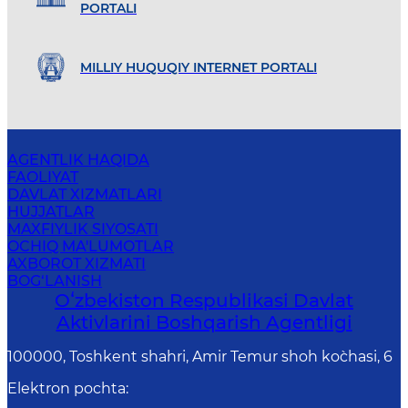
PORTALI
MILLIY HUQUQIY INTERNET PORTALI
AGENTLIK HAQIDA
FAOLIYAT
DAVLAT XIZMATLARI
HUJJATLAR
MAXFIYLIK SIYOSATI
OCHIQ MA'LUMOTLAR
AXBOROT XIZMATI
BOG‘LANISH
Oʻzbekiston Respublikasi Davlat
Aktivlarini Boshqarish Agentligi
100000, Toshkent shahri, Amir Temur shoh ko`chasi, 6
Elektron pochta
: