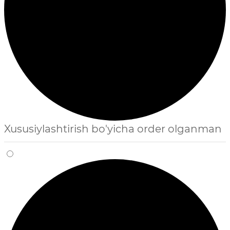
Xususiylashtirish bo'yicha order olganman