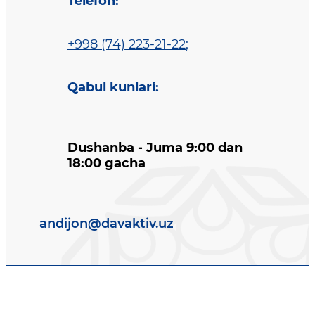
Telefon
:
+998 (74) 223-21-22
;
Qabul kunlari
:
Dushanba - Juma 9:00 dan
18:00 gacha
andijon@davaktiv.uz