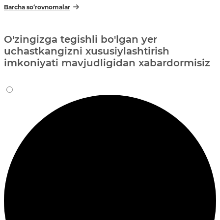
Barcha so‘rovnomalar
O'zingizga tegishli bo'lgan yer
uchastkangizni xususiylashtirish
imkoniyati mavjudligidan xabardormisiz