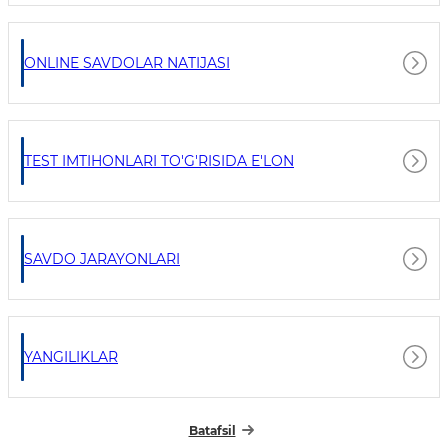
ONLINE SAVDOLAR NATIJASI
TEST IMTIHONLARI TO'G'RISIDA E'LON
SAVDO JARAYONLARI
YANGILIKLAR
Batafsil