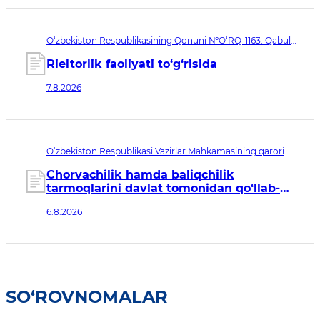
O‘zbekiston Respublikasining Qonuni №O‘RQ-1163. Qabul
qilingan sana 07.08.2026. Kuchga kirish sanasi 08.11.2026
Rieltorlik faoliyati to‘g‘risida
7.8.2026
O‘zbekiston Respublikasi Vazirlar Mahkamasining qarori
№435. Qabul qilingan sana 06.08.2026. Kuchga kirish
sanasi 07.08.2026
Chorvachilik hamda baliqchilik
tarmoqlarini davlat tomonidan qo‘llab-
quvvatlashning qo‘shimcha chora-
6.8.2026
tadbirlari to‘g‘risida
SO‘ROVNOMALAR