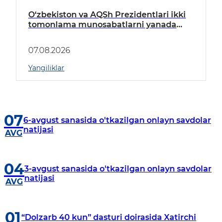
O‘zbekiston va AQSh Prezidentlari ikki
tomonlama munosabatlarni yanada
mustahkamlash istiqbollarini
muhokama qildilar
07.08.2026
Yangiliklar
07
6-avgust sanasida o'tkazilgan onlayn savdolar
natijasi
AVG
04
3-avgust sanasida o'tkazilgan onlayn savdolar
natijasi
AVG
01
“Dolzarb 40 kun” dasturi doirasida Xatirchi