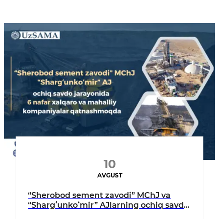
10
AVGUST
“Sherobod sement zavodi” MChJ va
“Shargʻunkoʻmir” AJlarning ochiq savdo
jarayonida 6 nafar xalqaro va mahalliy