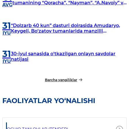
tumanining “Qoracha”, “Nayman”, “A.Navoiy” va
AVG
“Damariq” mahallalarida manzilli o‘rganishlar
olib borildi
31
“Dolzarb 40 kun” dasturi doirasida Amudaryo,
Keygeli, Bo'zatov tumanlarida manzilli
IYU
o‘rganishlar olib borildi
31
30-iyul sanasida o'tkazilgan onlayn savdolar
natijasi
IYU
Barcha yangiliklar
FAOLIYATLAR YO‘NALISHI