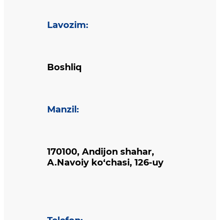
Lavozim
:
Boshliq
Manzil
:
170100, Andijon shahar,
A.Navoiy ko‘chasi, 126-uy