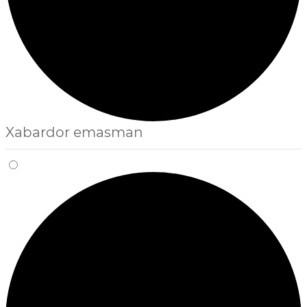
Xabardor emasman