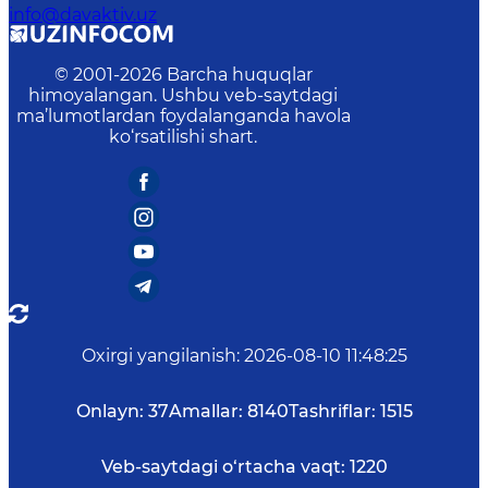
info@davaktiv.uz
© 2001-
2026
Barcha huquqlar
himoyalangan. Ushbu veb-saytdagi
ma’lumotlardan foydalanganda havola
ko‘rsatilishi shart.
Oxirgi yangilanish
:
2026-08-10 11:48:25
Onlayn:
37
Amallar:
8140
Tashriflar:
1515
Veb-saytdagi o‘rtacha vaqt:
1220