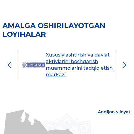
AMALGA OSHIRILAYOTGAN
LOYIHALAR
Xususiylashtirish va davlat
avdo
aktivlarini boshqarish
muammolarini tadqiq etish
markazi
Andijon viloyati