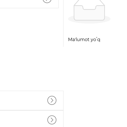
Maʼlumot yoʻq