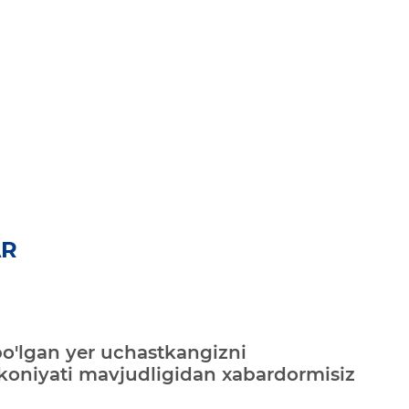
AR
bo'lgan yer uchastkangizni
mkoniyati mavjudligidan xabardormisiz