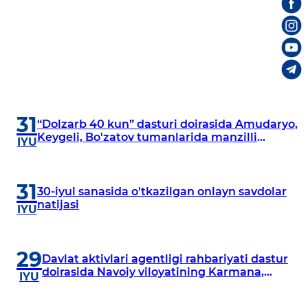
31
“Dolzarb 40 kun” dasturi doirasida Amudaryo,
Keygeli, Bo'zatov tumanlarida manzilli
IYU
o‘rganishlar olib borildi
31
30-iyul sanasida o'tkazilgan onlayn savdolar
natijasi
IYU
29
Davlat aktivlari agentligi rahbariyati dastur
doirasida Navoiy viloyatining Karmana,
IYU
Navbahor, Xatirchi va Nurota tumanlarida
o‘rganish o‘tkazmoqda