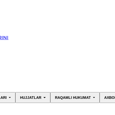
INI
LARI
HUJJATLAR
RAQAMLI HUKUMAT
AXBO