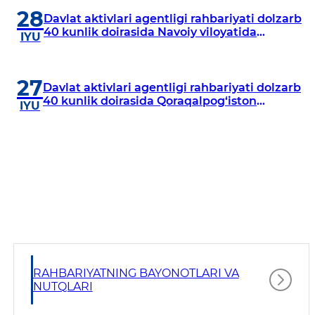
28
Davlat aktivlari agentligi rahbariyati dolzarb
40 kunlik doirasida Navoiy viloyatida
IYU
o‘rganish o‘tkazdi
27
Davlat aktivlari agentligi rahbariyati dolzarb
40 kunlik doirasida Qoraqalpog‘iston
IYU
Respublikasida o‘rganish o‘tkazmoqda
RAHBARIYATNING BAYONOTLARI VA
NUTQLARI