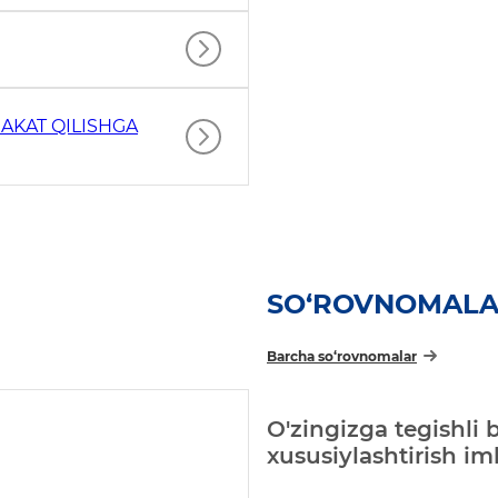
AKAT QILISHGA
SO‘ROVNOMAL
Barcha so‘rovnomalar
O'zingizga tegishli 
xususiylashtirish i