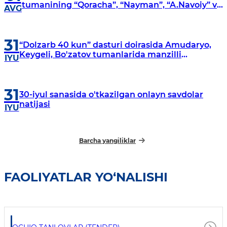
tumanining “Qoracha”, “Nayman”, “A.Navoiy” va
AVG
“Damariq” mahallalarida manzilli o‘rganishlar
olib borildi
31
“Dolzarb 40 kun” dasturi doirasida Amudaryo,
Keygeli, Bo'zatov tumanlarida manzilli
IYU
o‘rganishlar olib borildi
31
30-iyul sanasida o'tkazilgan onlayn savdolar
natijasi
IYU
Barcha yangiliklar
FAOLIYATLAR YO‘NALISHI