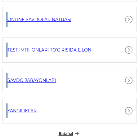
ONLINE SAVDOLAR NATIJASI
TEST IMTIHONLARI TO'G'RISIDA E'LON
SAVDO JARAYONLARI
YANGILIKLAR
Batafsil