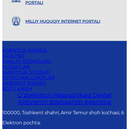
PORTALI
MILLIY HUQUQIY INTERNET PORTALI
AGENTLIK HAQIDA
FAOLIYAT
DAVLAT XIZMATLARI
HUJJATLAR
MAXFIYLIK SIYOSATI
OCHIQ MA'LUMOTLAR
AXBOROT XIZMATI
BOG‘LANISH
Oʻzbekiston Respublikasi Davlat
Aktivlarini Boshqarish Agentligi
100000, Toshkent shahri, Amir Temur shoh ko`chasi, 6
Elektron pochta
: