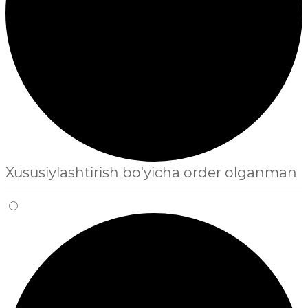
Xususiylashtirish bo'yicha order olganman