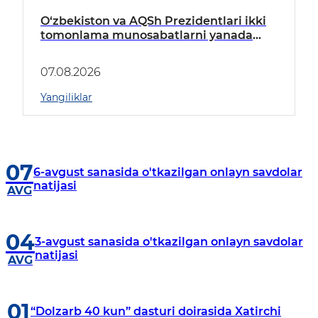
O‘zbekiston va AQSh Prezidentlari ikki
tomonlama munosabatlarni yanada
mustahkamlash istiqbollarini
muhokama qildilar
07.08.2026
Yangiliklar
07
6-avgust sanasida o'tkazilgan onlayn savdolar
natijasi
AVG
04
3-avgust sanasida o'tkazilgan onlayn savdolar
natijasi
AVG
01
“Dolzarb 40 kun” dasturi doirasida Xatirchi