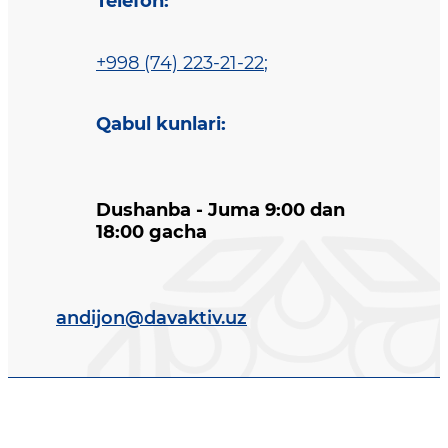
Telefon
:
+998 (74) 223-21-22
;
Qabul kunlari
:
Dushanba - Juma 9:00 dan
18:00 gacha
andijon@davaktiv.uz