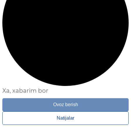
Xa, xabarim bor
Ovoz berish
Natijalar