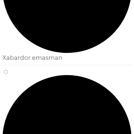
Xabardor emasman