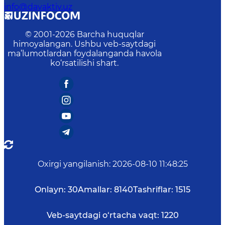
info@davaktiv.uz
© 2001-
2026
Barcha huquqlar
himoyalangan. Ushbu veb-saytdagi
ma’lumotlardan foydalanganda havola
ko‘rsatilishi shart.
Oxirgi yangilanish
:
2026-08-10 11:48:25
Onlayn:
30
Amallar:
8140
Tashriflar:
1515
Veb-saytdagi o‘rtacha vaqt:
1220