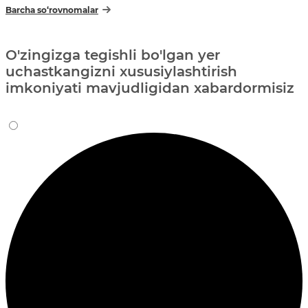
Barcha so‘rovnomalar
O'zingizga tegishli bo'lgan yer
uchastkangizni xususiylashtirish
imkoniyati mavjudligidan xabardormisiz