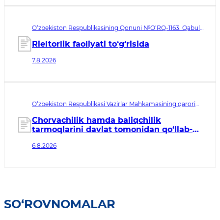
O‘zbekiston Respublikasining Qonuni №O‘RQ-1163. Qabul
qilingan sana 07.08.2026. Kuchga kirish sanasi 08.11.2026
Rieltorlik faoliyati to‘g‘risida
7.8.2026
O‘zbekiston Respublikasi Vazirlar Mahkamasining qarori
№435. Qabul qilingan sana 06.08.2026. Kuchga kirish
sanasi 07.08.2026
Chorvachilik hamda baliqchilik
tarmoqlarini davlat tomonidan qo‘llab-
quvvatlashning qo‘shimcha chora-
6.8.2026
tadbirlari to‘g‘risida
SO‘ROVNOMALAR