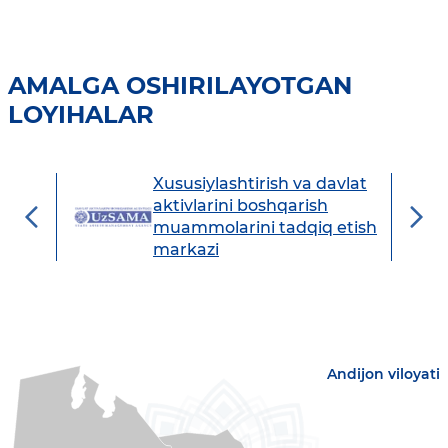
AMALGA OSHIRILAYOTGAN
LOYIHALAR
Xususiylashtirish va davlat
avdo
aktivlarini boshqarish
muammolarini tadqiq etish
markazi
Andijon viloyati