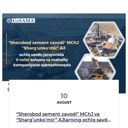
10
AVGUST
“Sherobod sement zavodi” MChJ va
“Shargʻunkoʻmir” AJlarning ochiq savdo
jarayonida 6 nafar xalqaro va mahalliy