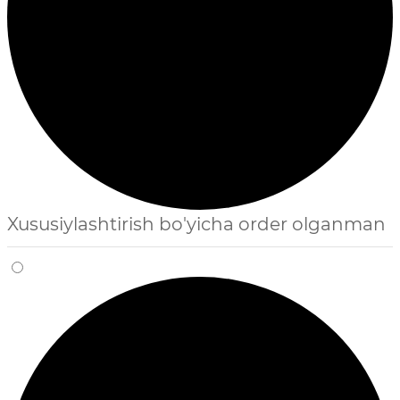
Xususiylashtirish bo'yicha order olganman