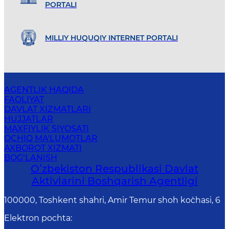
PORTALI
MILLIY HUQUQIY INTERNET PORTALI
AGENTLIK HAQIDA
FAOLIYAT
DAVLAT XIZMATLARI
HUJJATLAR
MAXFIYLIK SIYOSATI
OCHIQ MA'LUMOTLAR
AXBOROT XIZMATI
BOG‘LANISH
Oʻzbekiston Respublikasi Davlat
Aktivlarini Boshqarish Agentligi
100000, Toshkent shahri, Amir Temur shoh ko`chasi, 6
Elektron pochta
: