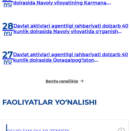
doirasida Navoiy viloyatining Karmana,
IYU
Navbahor, Xatirchi va Nurota tumanlarida
o‘rganish o‘tkazmoqda
28
Davlat aktivlari agentligi rahbariyati dolzarb 40
kunlik doirasida Navoiy viloyatida o‘rganish
IYU
o‘tkazdi
27
Davlat aktivlari agentligi rahbariyati dolzarb 40
kunlik doirasida Qoraqalpog‘iston
IYU
Respublikasida o‘rganish o‘tkazmoqda
Barcha yangiliklar
FAOLIYATLAR YO‘NALISHI