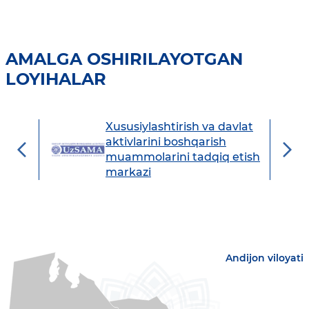
AMALGA OSHIRILAYOTGAN
LOYIHALAR
Xususiylashtirish va davlat
avdo
aktivlarini boshqarish
muammolarini tadqiq etish
markazi
Andijon viloyati