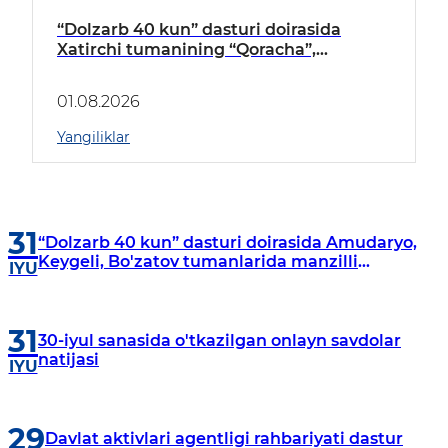
“Dolzarb 40 kun” dasturi doirasida
Xatirchi tumanining “Qoracha”,
“Nayman”, “A.Navoiy” va “Damariq”
mahallalarida manzilli o‘rganishlar olib
01.08.2026
borildi
Yangiliklar
31
“Dolzarb 40 kun” dasturi doirasida Amudaryo,
Keygeli, Bo'zatov tumanlarida manzilli
IYU
o‘rganishlar olib borildi
31
30-iyul sanasida o'tkazilgan onlayn savdolar
natijasi
IYU
29
Davlat aktivlari agentligi rahbariyati dastur