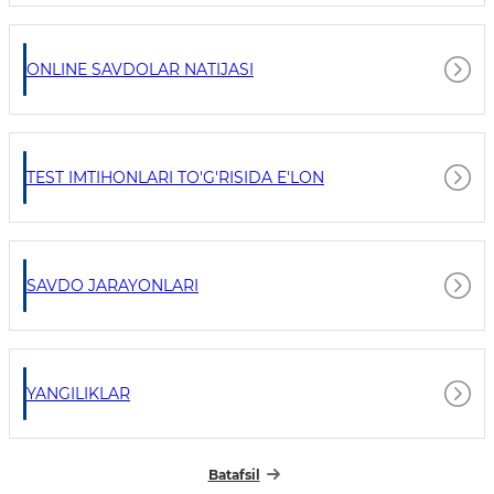
ONLINE SAVDOLAR NATIJASI
TEST IMTIHONLARI TO'G'RISIDA E'LON
SAVDO JARAYONLARI
YANGILIKLAR
Batafsil