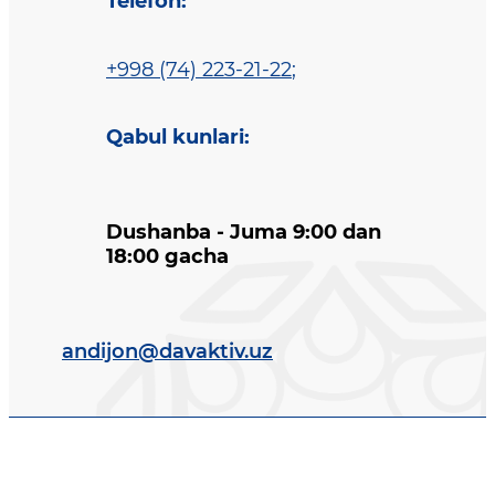
Telefon
:
+998 (74) 223-21-22
;
Qabul kunlari
:
Dushanba - Juma 9:00 dan
18:00 gacha
andijon@davaktiv.uz