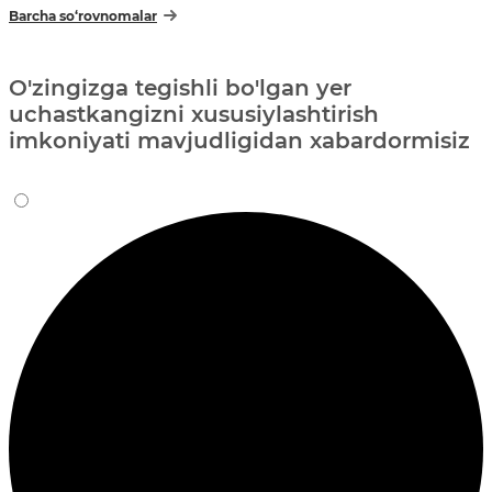
Barcha so‘rovnomalar
O'zingizga tegishli bo'lgan yer
uchastkangizni xususiylashtirish
imkoniyati mavjudligidan xabardormisiz