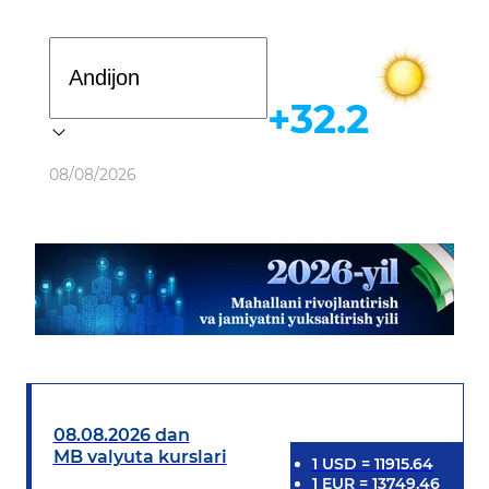
Davlat dasturi
+32.2
Ob-havo
08/08/2026
08.08.2026 dan
MB valyuta kurslari
1
USD
=
11915.64
1
EUR
=
13749.46