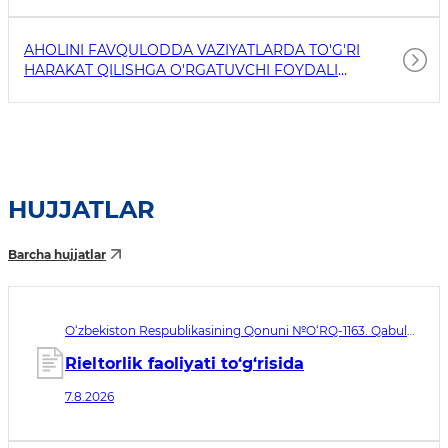
AHOLINI FAVQULODDA VAZIYATLARDA TO'G'RI
HARAKAT QILISHGA O'RGATUVCHI FOYDALI
HAVOLALAR
HUJJATLAR
Barcha hujjatlar
O‘zbekiston Respublikasining Qonuni №O‘RQ-1163. Qabul
qilingan sana 07.08.2026. Kuchga kirish sanasi 08.11.2026
Rieltorlik faoliyati to‘g‘risida
7.8.2026