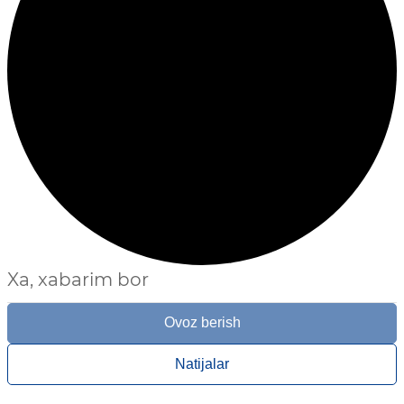
Xa, xabarim bor
Ovoz berish
Natijalar