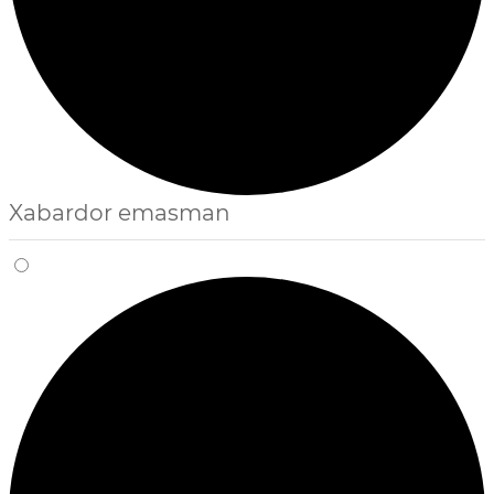
Xabardor emasman