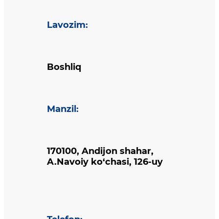
Lavozim
:
Boshliq
Manzil
:
170100, Andijon shahar,
A.Navoiy ko‘chasi, 126-uy