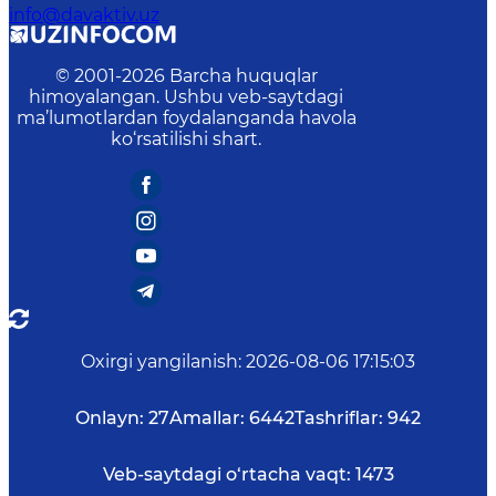
info@davaktiv.uz
© 2001-
2026
Barcha huquqlar
himoyalangan. Ushbu veb-saytdagi
ma’lumotlardan foydalanganda havola
ko‘rsatilishi shart.
Oxirgi yangilanish
:
2026-08-06 17:15:03
Onlayn:
27
Amallar:
6442
Tashriflar:
942
Veb-saytdagi o‘rtacha vaqt:
1473