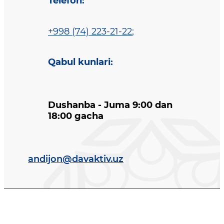
Telefon
:
+998 (74) 223-21-22
;
Qabul kunlari
:
Dushanba - Juma 9:00 dan
18:00 gacha
andijon@davaktiv.uz