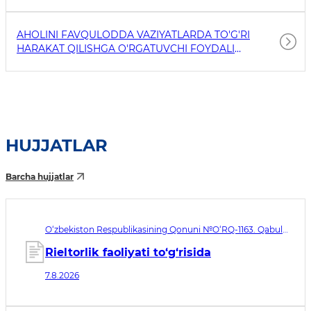
AHOLINI FAVQULODDA VAZIYATLARDA TO'G'RI
HARAKAT QILISHGA O'RGATUVCHI FOYDALI
HAVOLALAR
HUJJATLAR
Barcha hujjatlar
O‘zbekiston Respublikasining Qonuni №O‘RQ-1163. Qabul
qilingan sana 07.08.2026. Kuchga kirish sanasi 08.11.2026
Rieltorlik faoliyati to‘g‘risida
7.8.2026