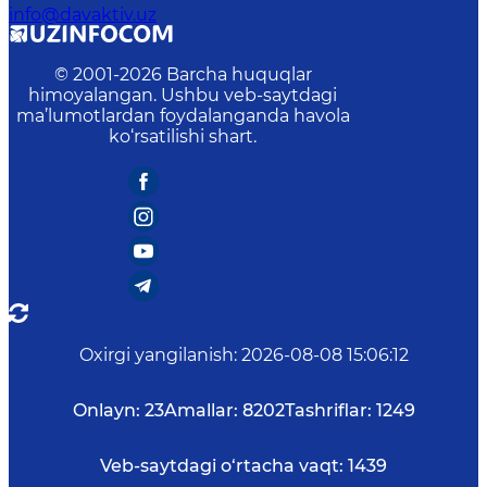
info@davaktiv.uz
© 2001-
2026
Barcha huquqlar
himoyalangan. Ushbu veb-saytdagi
ma’lumotlardan foydalanganda havola
ko‘rsatilishi shart.
Oxirgi yangilanish
:
2026-08-08 15:06:12
Onlayn:
23
Amallar:
8202
Tashriflar:
1249
Veb-saytdagi o‘rtacha vaqt:
1439