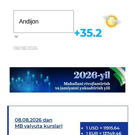
Davlat dasturi
+35.2
Ob-havo
08/08/2026
08.08.2026 dan
MB valyuta kurslari
1
USD
=
11915.64
1
EUR
=
13749.46