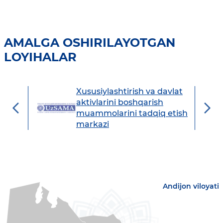
AMALGA OSHIRILAYOTGAN
LOYIHALAR
Xususiylashtirish va davlat
avdo
aktivlarini boshqarish
muammolarini tadqiq etish
markazi
Andijon viloyati