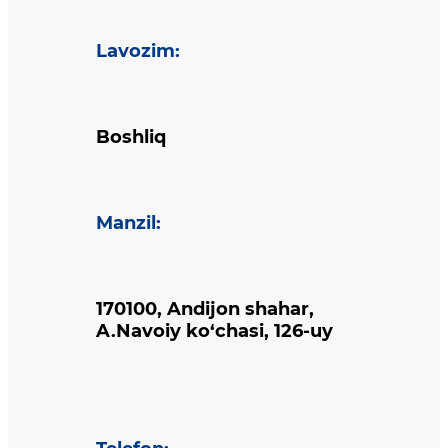
Lavozim
:
Boshliq
Manzil
:
170100, Andijon shahar,
A.Navoiy ko‘chasi, 126-uy