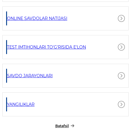
ONLINE SAVDOLAR NATIJASI
TEST IMTIHONLARI TO'G'RISIDA E'LON
SAVDO JARAYONLARI
YANGILIKLAR
Batafsil