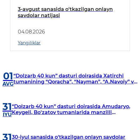
3-avgust sanasida o'tkazilgan onlayn
savdolar natijasi
04.08.2026
Yangiliklar
01
“Dolzarb 40 kun” dasturi doirasida Xatirchi
tumanining “Qoracha”, “Nayman”, “A.Navoiy” va
AVG
“Damariq” mahallalarida manzilli o‘rganishlar
olib borildi
31
“Dolzarb 40 kun” dasturi doirasida Amudaryo,
Keygeli, Bo'zatov tumanlarida manzilli
IYU
o‘rganishlar olib borildi
31
30-iyul sanasida o'tkazilgan onlayn savdolar