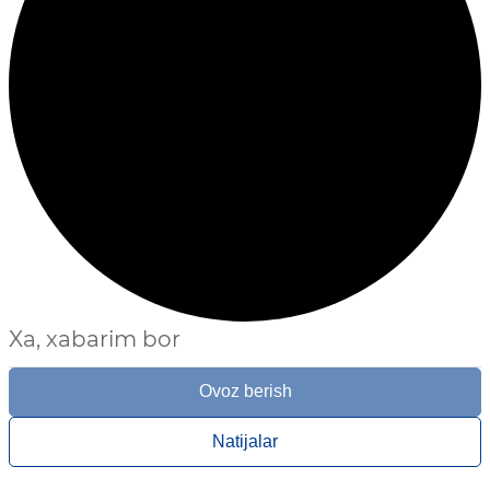
Xa, xabarim bor
Ovoz berish
Natijalar