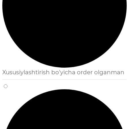
Xususiylashtirish bo'yicha order olganman