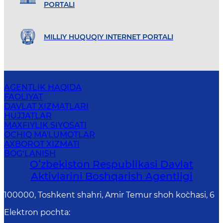
PORTALI
MILLIY HUQUQIY INTERNET PORTALI
AGENTLIK HAQIDA
FAOLIYAT
DAVLAT XIZMATLARI
HUJJATLAR
MAXFIYLIK SIYOSATI
OCHIQ MA'LUMOTLAR
AXBOROT XIZMATI
BOG‘LANISH
Oʻzbekiston Respublikasi Davlat
Aktivlarini Boshqarish Agentligi
100000, Toshkent shahri, Amir Temur shoh ko`chasi, 6
Elektron pochta
: