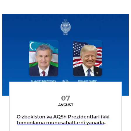
07
AVGUST
O‘zbekiston va AQSh Prezidentlari ikki
tomonlama munosabatlarni yanada
mustahkamlash istiqbollarini