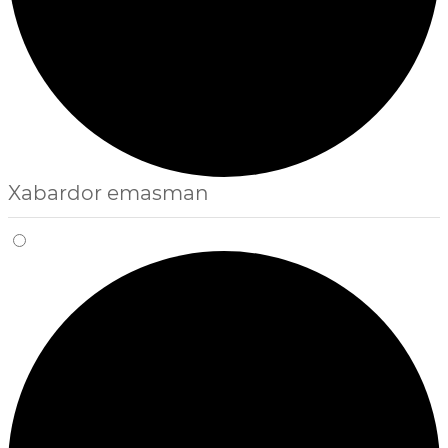
Xabardor emasman