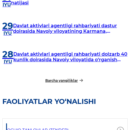
natijasi
IYU
29
Davlat aktivlari agentligi rahbariyati dastur
doirasida Navoiy viloyatining Karmana,
IYU
Navbahor, Xatirchi va Nurota tumanlarida
o‘rganish o‘tkazmoqda
28
Davlat aktivlari agentligi rahbariyati dolzarb 40
kunlik doirasida Navoiy viloyatida o‘rganish
IYU
o‘tkazdi
Barcha yangiliklar
FAOLIYATLAR YO‘NALISHI