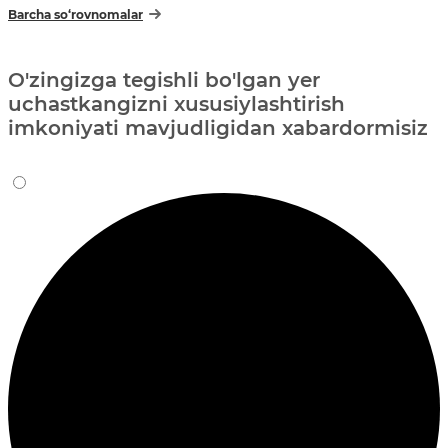
Barcha so‘rovnomalar
O'zingizga tegishli bo'lgan yer
uchastkangizni xususiylashtirish
imkoniyati mavjudligidan xabardormisiz