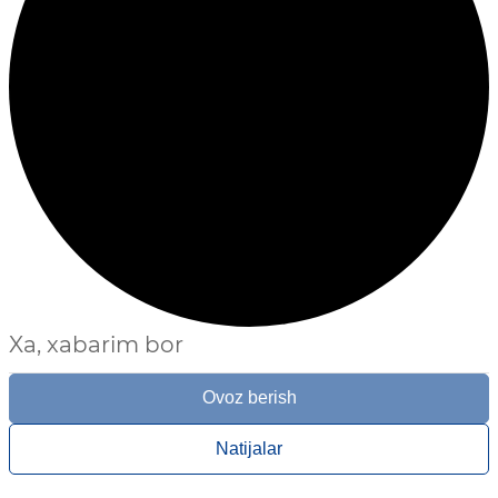
Xa, xabarim bor
Ovoz berish
Natijalar