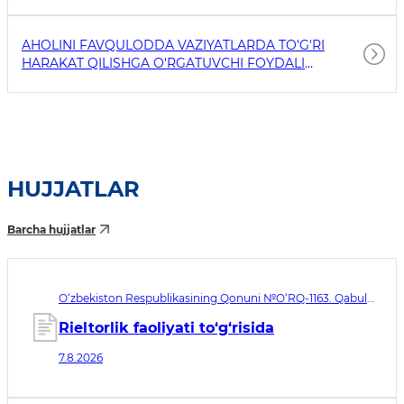
AHOLINI FAVQULODDA VAZIYATLARDA TO'G'RI
HARAKAT QILISHGA O'RGATUVCHI FOYDALI
HAVOLALAR
HUJJATLAR
Barcha hujjatlar
O‘zbekiston Respublikasining Qonuni №O‘RQ-1163. Qabul
qilingan sana 07.08.2026. Kuchga kirish sanasi 08.11.2026
Rieltorlik faoliyati to‘g‘risida
7.8.2026