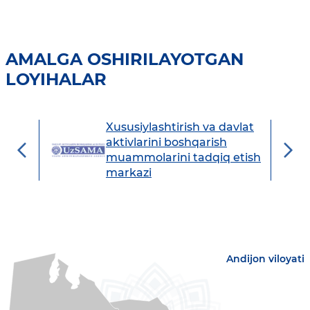
AMALGA OSHIRILAYOTGAN
LOYIHALAR
Xususiylashtirish va davlat
avdo
aktivlarini boshqarish
muammolarini tadqiq etish
markazi
Andijon viloyati