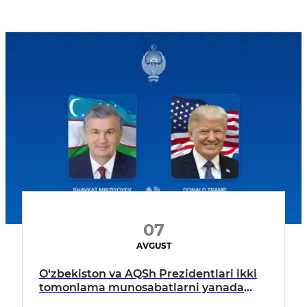
07
AVGUST
O‘zbekiston va AQSh Prezidentlari ikki
tomonlama munosabatlarni yanada
mustahkamlash istiqbollarini