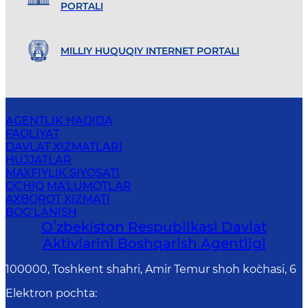
PORTALI
MILLIY HUQUQIY INTERNET PORTALI
AGENTLIK HAQIDA
FAOLIYAT
DAVLAT XIZMATLARI
HUJJATLAR
MAXFIYLIK SIYOSATI
OCHIQ MA'LUMOTLAR
AXBOROT XIZMATI
BOG‘LANISH
Oʻzbekiston Respublikasi Davlat
Aktivlarini Boshqarish Agentligi
100000, Toshkent shahri, Amir Temur shoh ko`chasi, 6
Elektron pochta
: