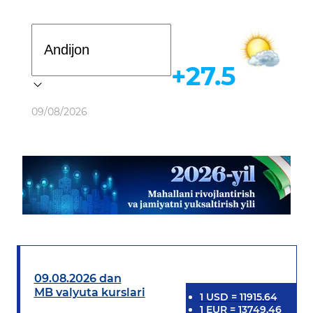
Davlat dasturi
+27.5
Ob-havo
09/08/2026
09.08.2026 dan
MB valyuta kurslari
1
USD
=
11915.64
1
EUR
=
13749.46