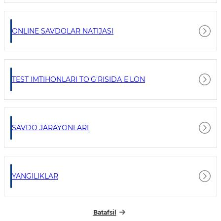
ONLINE SAVDOLAR NATIJASI
TEST IMTIHONLARI TO'G'RISIDA E'LON
SAVDO JARAYONLARI
YANGILIKLAR
Batafsil