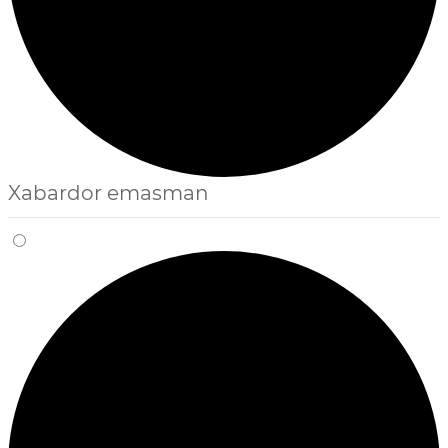
Xabardor emasman