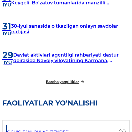
Keygeli, Bo'zatov tumanlarida manzilli
IYU
o‘rganishlar olib borildi
31
30-iyul sanasida o'tkazilgan onlayn savdolar
natijasi
IYU
29
Davlat aktivlari agentligi rahbariyati dastur
doirasida Navoiy viloyatining Karmana,
IYU
Navbahor, Xatirchi va Nurota tumanlarida
o‘rganish o‘tkazmoqda
Barcha yangiliklar
FAOLIYATLAR YO‘NALISHI