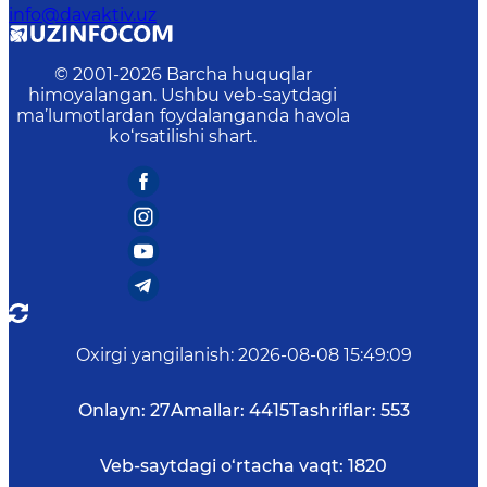
info@davaktiv.uz
© 2001-
2026
Barcha huquqlar
himoyalangan. Ushbu veb-saytdagi
ma’lumotlardan foydalanganda havola
ko‘rsatilishi shart.
Oxirgi yangilanish
:
2026-08-08 15:49:09
Onlayn:
27
Amallar:
4415
Tashriflar:
553
Veb-saytdagi o‘rtacha vaqt:
1820