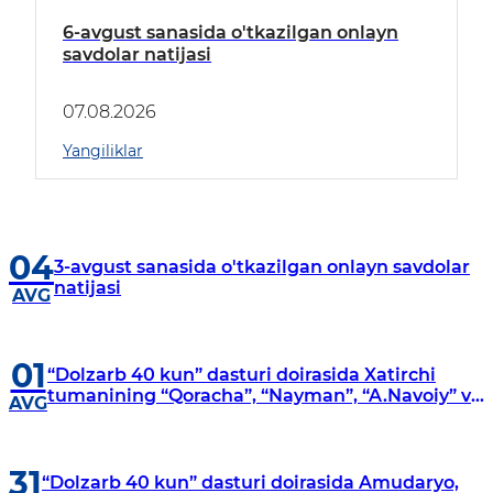
6-avgust sanasida o'tkazilgan onlayn
savdolar natijasi
07.08.2026
Yangiliklar
04
3-avgust sanasida o'tkazilgan onlayn savdolar
natijasi
AVG
01
“Dolzarb 40 kun” dasturi doirasida Xatirchi
tumanining “Qoracha”, “Nayman”, “A.Navoiy” va
AVG
“Damariq” mahallalarida manzilli o‘rganishlar
olib borildi
31
“Dolzarb 40 kun” dasturi doirasida Amudaryo,