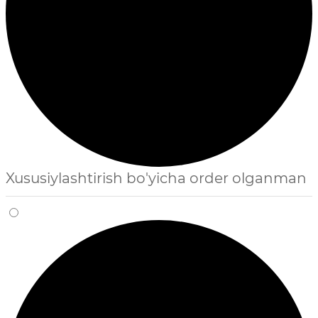
Xususiylashtirish bo'yicha order olganman