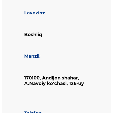
Lavozim
:
Boshliq
Manzil
:
170100, Andijon shahar,
A.Navoiy ko‘chasi, 126-uy