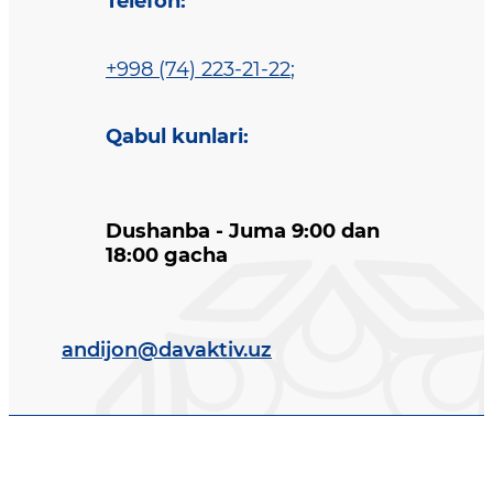
Telefon
:
+998 (74) 223-21-22
;
Qabul kunlari
:
Dushanba - Juma 9:00 dan
18:00 gacha
andijon@davaktiv.uz