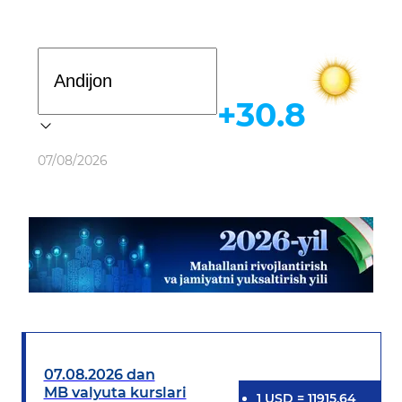
Davlat dasturi
+30.8
Ob-havo
07/08/2026
07.08.2026 dan
MB valyuta kurslari
1
USD
=
11915.64