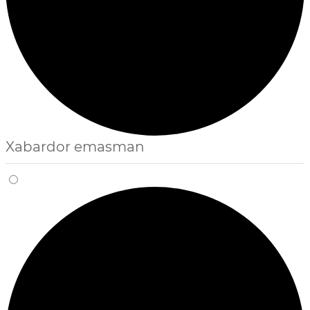
Xabardor emasman