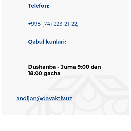
Telefon
:
+998 (74) 223-21-22
;
Qabul kunlari
:
Dushanba - Juma 9:00 dan
18:00 gacha
andijon@davaktiv.uz