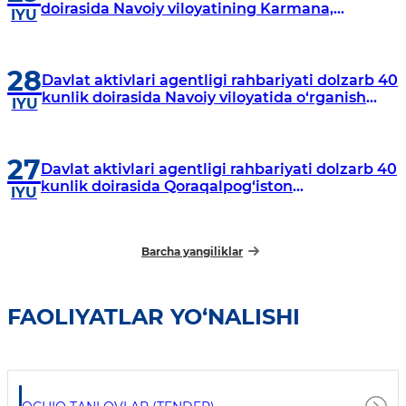
doirasida Navoiy viloyatining Karmana,
IYU
Navbahor, Xatirchi va Nurota tumanlarida
o‘rganish o‘tkazmoqda
28
Davlat aktivlari agentligi rahbariyati dolzarb 40
kunlik doirasida Navoiy viloyatida o‘rganish
IYU
o‘tkazdi
27
Davlat aktivlari agentligi rahbariyati dolzarb 40
kunlik doirasida Qoraqalpog‘iston
IYU
Respublikasida o‘rganish o‘tkazmoqda
Barcha yangiliklar
FAOLIYATLAR YO‘NALISHI