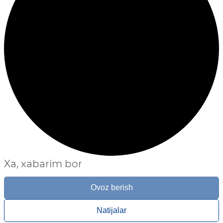
Xa, xabarim bor
Ovoz berish
Natijalar