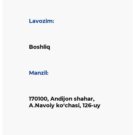
Lavozim
:
Boshliq
Manzil
:
170100, Andijon shahar,
A.Navoiy ko‘chasi, 126-uy