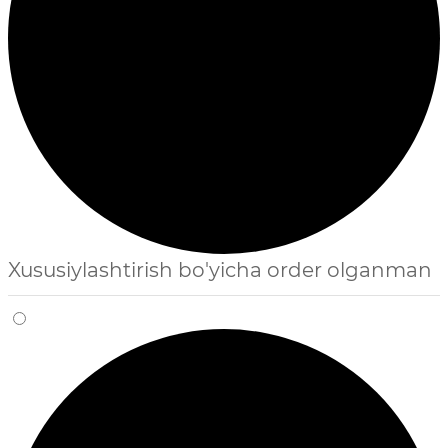
Xususiylashtirish bo'yicha order olganman