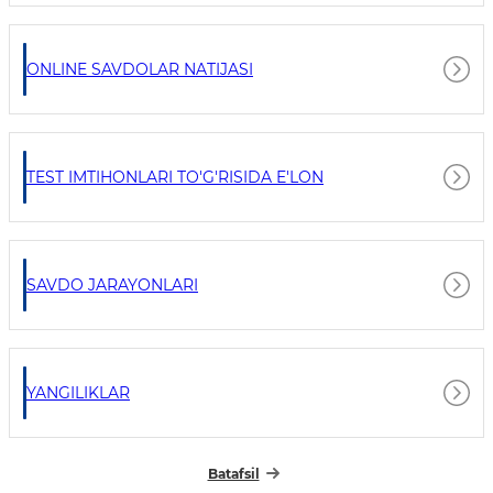
ONLINE SAVDOLAR NATIJASI
TEST IMTIHONLARI TO'G'RISIDA E'LON
SAVDO JARAYONLARI
YANGILIKLAR
Batafsil