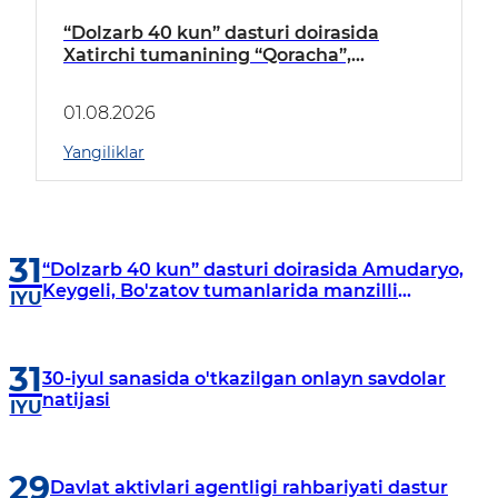
“Dolzarb 40 kun” dasturi doirasida
Xatirchi tumanining “Qoracha”,
“Nayman”, “A.Navoiy” va “Damariq”
mahallalarida manzilli o‘rganishlar olib
01.08.2026
borildi
Yangiliklar
31
“Dolzarb 40 kun” dasturi doirasida Amudaryo,
Keygeli, Bo'zatov tumanlarida manzilli
IYU
o‘rganishlar olib borildi
31
30-iyul sanasida o'tkazilgan onlayn savdolar
natijasi
IYU
29
Davlat aktivlari agentligi rahbariyati dastur