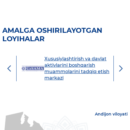
AMALGA OSHIRILAYOTGAN
LOYIHALAR
Xususiylashtirish va davlat
avdo
aktivlarini boshqarish
muammolarini tadqiq etish
markazi
Andijon viloyati