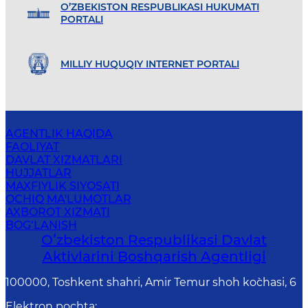
O’ZBEKISTON RESPUBLIKASI HUKUMATI
PORTALI
MILLIY HUQUQIY INTERNET PORTALI
AGENTLIK HAQIDA
FAOLIYAT
DAVLAT XIZMATLARI
HUJJATLAR
MAXFIYLIK SIYOSATI
OCHIQ MA'LUMOTLAR
AXBOROT XIZMATI
BOG‘LANISH
Oʻzbekiston Respublikasi Davlat
Aktivlarini Boshqarish Agentligi
100000, Toshkent shahri, Amir Temur shoh ko`chasi, 6
Elektron pochta
: