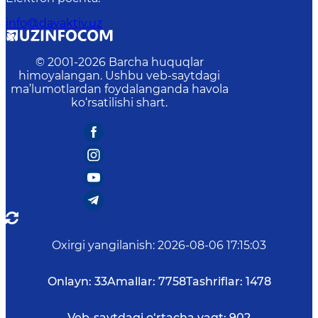
info@davaktiv.uz
© 2001-
2026
Barcha huquqlar
himoyalangan. Ushbu veb-saytdagi
ma’lumotlardan foydalanganda havola
ko‘rsatilishi shart.
Oxirgi yangilanish
:
2026-08-06 17:15:03
Onlayn:
33
Amallar:
7758
Tashriflar:
1478
Veb-saytdagi o‘rtacha vaqt:
902