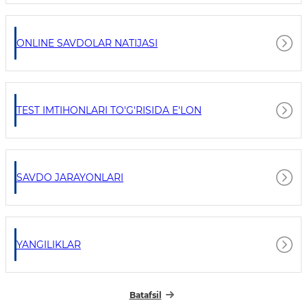
ONLINE SAVDOLAR NATIJASI
TEST IMTIHONLARI TO'G'RISIDA E'LON
SAVDO JARAYONLARI
YANGILIKLAR
Batafsil