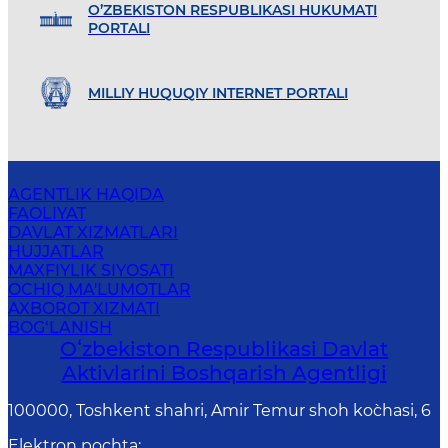
O’ZBEKISTON RESPUBLIKASI HUKUMATI
PORTALI
MILLIY HUQUQIY INTERNET PORTALI
AGENTLIK HAQIDA
FAOLIYAT
DAVLAT XIZMATLARI
HUJJATLAR
MAXFIYLIK SIYOSATI
OCHIQ MA'LUMOTLAR
AXBOROT XIZMATI
BOG‘LANISH
Oʻzbekiston Respublikasi Davlat
Aktivlarini Boshqarish Agentligi
100000, Toshkent shahri, Amir Temur shoh ko`chasi, 6
Elektron pochta
: