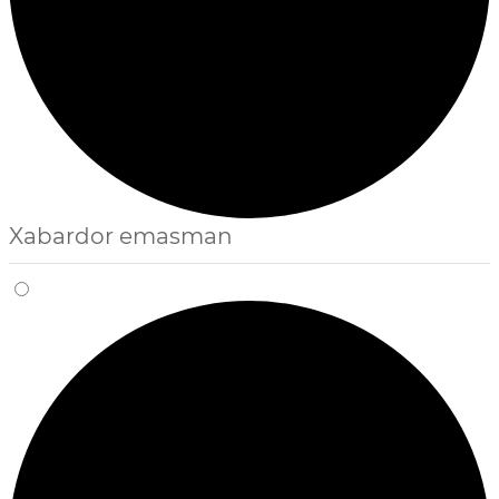
Xabardor emasman