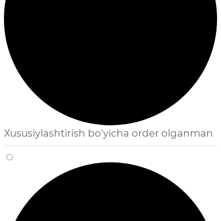
Xususiylashtirish bo'yicha order olganman