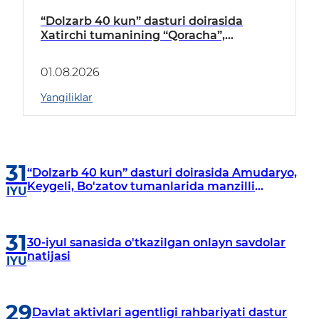
“Dolzarb 40 kun” dasturi doirasida
Xatirchi tumanining “Qoracha”,
“Nayman”, “A.Navoiy” va “Damariq”
mahallalarida manzilli o‘rganishlar olib
01.08.2026
borildi
Yangiliklar
31
“Dolzarb 40 kun” dasturi doirasida Amudaryo,
Keygeli, Bo'zatov tumanlarida manzilli
IYU
o‘rganishlar olib borildi
31
30-iyul sanasida o'tkazilgan onlayn savdolar
natijasi
IYU
29
Davlat aktivlari agentligi rahbariyati dastur