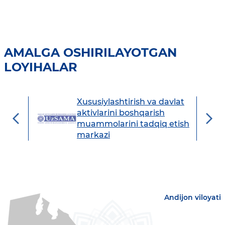
AMALGA OSHIRILAYOTGAN
LOYIHALAR
Xususiylashtirish va davlat
avdo
aktivlarini boshqarish
muammolarini tadqiq etish
markazi
Andijon viloyati