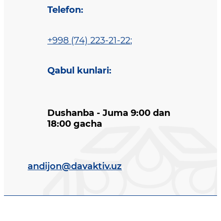
Telefon
:
+998 (74) 223-21-22
;
Qabul kunlari
:
Dushanba - Juma 9:00 dan
18:00 gacha
andijon@davaktiv.uz