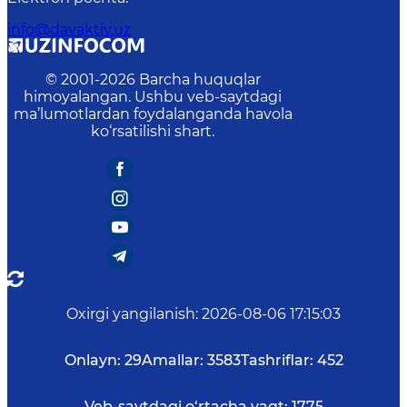
info@davaktiv.uz
© 2001-
2026
Barcha huquqlar
himoyalangan. Ushbu veb-saytdagi
ma’lumotlardan foydalanganda havola
ko‘rsatilishi shart.
Oxirgi yangilanish
:
2026-08-06 17:15:03
Onlayn:
29
Amallar:
3583
Tashriflar:
452
Veb-saytdagi o‘rtacha vaqt:
1775