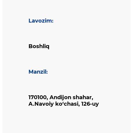
Lavozim
:
Boshliq
Manzil
:
170100, Andijon shahar,
A.Navoiy ko‘chasi, 126-uy