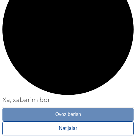
Xa, xabarim bor
Ovoz berish
Natijalar