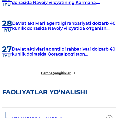
doirasida Navoiy viloyatining Karmana,
IYU
Navbahor, Xatirchi va Nurota tumanlarida
o‘rganish o‘tkazmoqda
28
Davlat aktivlari agentligi rahbariyati dolzarb 40
kunlik doirasida Navoiy viloyatida o‘rganish
IYU
o‘tkazdi
27
Davlat aktivlari agentligi rahbariyati dolzarb 40
kunlik doirasida Qoraqalpog‘iston
IYU
Respublikasida o‘rganish o‘tkazmoqda
Barcha yangiliklar
FAOLIYATLAR YO‘NALISHI