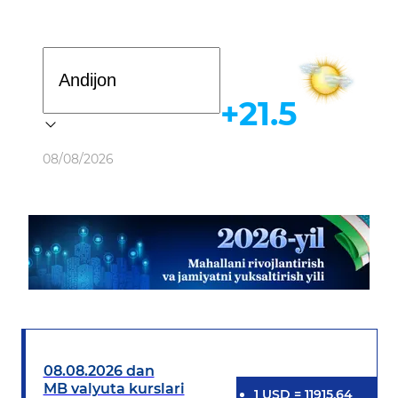
Davlat dasturi
+21.5
Ob-havo
08/08/2026
08.08.2026 dan
MB valyuta kurslari
1
USD
=
11915.64