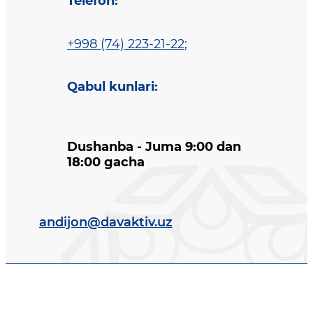
Telefon
:
+998 (74) 223-21-22
;
Qabul kunlari
:
Dushanba - Juma 9:00 dan
18:00 gacha
andijon@davaktiv.uz