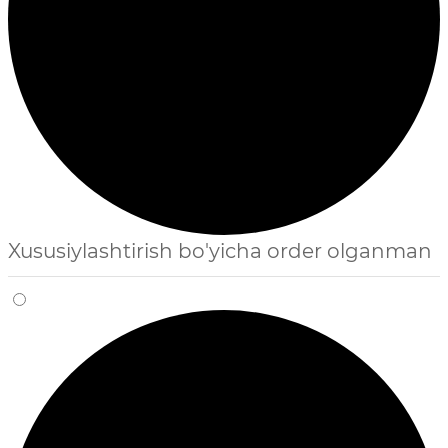
Xususiylashtirish bo'yicha order olganman