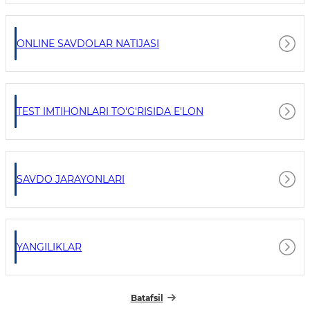
ONLINE SAVDOLAR NATIJASI
TEST IMTIHONLARI TO'G'RISIDA E'LON
SAVDO JARAYONLARI
YANGILIKLAR
Batafsil