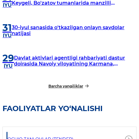
Keygeli, Bo'zatov tumanlarida manzilli
IYU
o‘rganishlar olib borildi
31
30-iyul sanasida o'tkazilgan onlayn savdolar
natijasi
IYU
29
Davlat aktivlari agentligi rahbariyati dastur
doirasida Navoiy viloyatining Karmana,
IYU
Navbahor, Xatirchi va Nurota tumanlarida
o‘rganish o‘tkazmoqda
Barcha yangiliklar
FAOLIYATLAR YO‘NALISHI