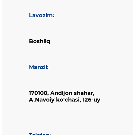
Lavozim
:
Boshliq
Manzil
:
170100, Andijon shahar,
A.Navoiy ko‘chasi, 126-uy