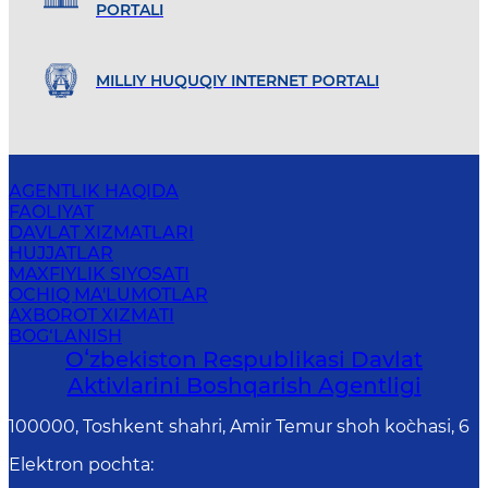
PORTALI
MILLIY HUQUQIY INTERNET PORTALI
AGENTLIK HAQIDA
FAOLIYAT
DAVLAT XIZMATLARI
HUJJATLAR
MAXFIYLIK SIYOSATI
OCHIQ MA'LUMOTLAR
AXBOROT XIZMATI
BOG‘LANISH
Oʻzbekiston Respublikasi Davlat
Aktivlarini Boshqarish Agentligi
100000, Toshkent shahri, Amir Temur shoh ko`chasi, 6
Elektron pochta
: