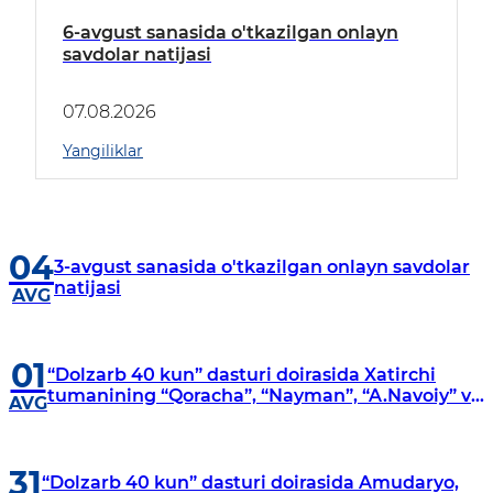
6-avgust sanasida o'tkazilgan onlayn
savdolar natijasi
07.08.2026
Yangiliklar
04
3-avgust sanasida o'tkazilgan onlayn savdolar
natijasi
AVG
01
“Dolzarb 40 kun” dasturi doirasida Xatirchi
tumanining “Qoracha”, “Nayman”, “A.Navoiy” va
AVG
“Damariq” mahallalarida manzilli o‘rganishlar
olib borildi
31
“Dolzarb 40 kun” dasturi doirasida Amudaryo,