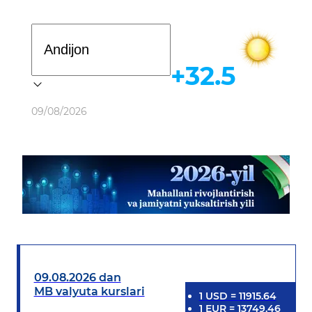
Davlat dasturi
+32.5
Ob-havo
09/08/2026
09.08.2026 dan
MB valyuta kurslari
1
USD
=
11915.64
1
EUR
=
13749.46