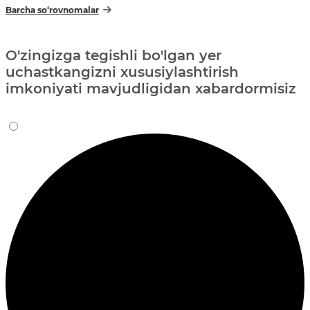
Barcha so‘rovnomalar
O'zingizga tegishli bo'lgan yer
uchastkangizni xususiylashtirish
imkoniyati mavjudligidan xabardormisiz