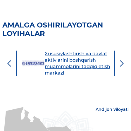
AMALGA OSHIRILAYOTGAN
LOYIHALAR
Xususiylashtirish va davlat
avdo
aktivlarini boshqarish
muammolarini tadqiq etish
markazi
Andijon viloyati