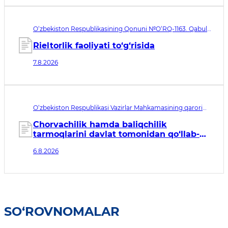
O‘zbekiston Respublikasining Qonuni №O‘RQ-1163. Qabul
qilingan sana 07.08.2026. Kuchga kirish sanasi 08.11.2026
Rieltorlik faoliyati to‘g‘risida
7.8.2026
O‘zbekiston Respublikasi Vazirlar Mahkamasining qarori
№435. Qabul qilingan sana 06.08.2026. Kuchga kirish
sanasi 07.08.2026
Chorvachilik hamda baliqchilik
tarmoqlarini davlat tomonidan qo‘llab-
quvvatlashning qo‘shimcha chora-
6.8.2026
tadbirlari to‘g‘risida
SO‘ROVNOMALAR