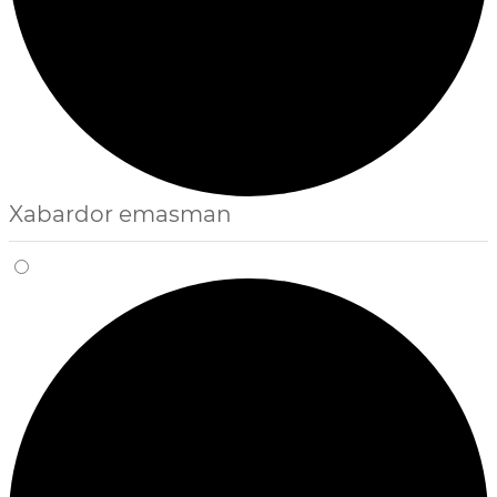
Xabardor emasman