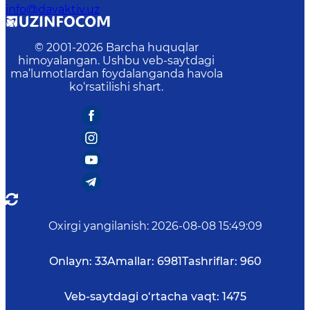
info@davaktiv.uz
© 2001-
2026
Barcha huquqlar
himoyalangan. Ushbu veb-saytdagi
ma’lumotlardan foydalanganda havola
ko‘rsatilishi shart.
Oxirgi yangilanish
:
2026-08-08 15:49:09
Onlayn:
33
Amallar:
6981
Tashriflar:
960
Veb-saytdagi o‘rtacha vaqt:
1475