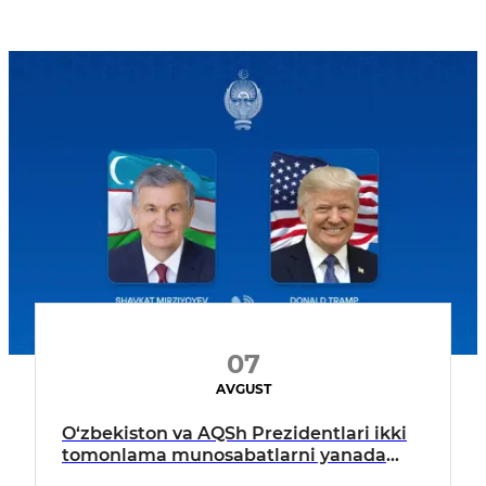
07
AVGUST
O‘zbekiston va AQSh Prezidentlari ikki
tomonlama munosabatlarni yanada
mustahkamlash istiqbollarini