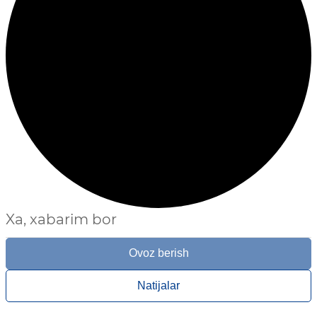
Xa, xabarim bor
Ovoz berish
Natijalar