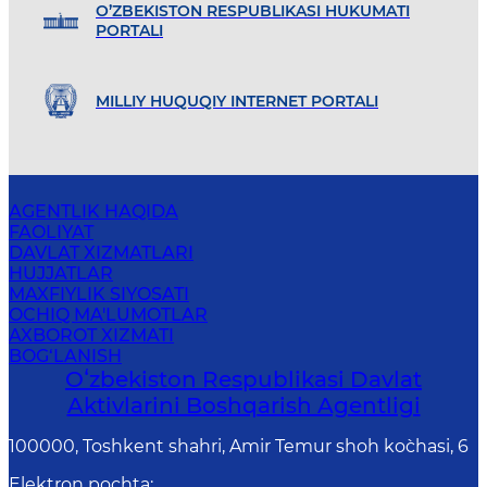
O’ZBEKISTON RESPUBLIKASI HUKUMATI
PORTALI
MILLIY HUQUQIY INTERNET PORTALI
AGENTLIK HAQIDA
FAOLIYAT
DAVLAT XIZMATLARI
HUJJATLAR
MAXFIYLIK SIYOSATI
OCHIQ MA'LUMOTLAR
AXBOROT XIZMATI
BOG‘LANISH
Oʻzbekiston Respublikasi Davlat
Aktivlarini Boshqarish Agentligi
100000, Toshkent shahri, Amir Temur shoh ko`chasi, 6
Elektron pochta
: