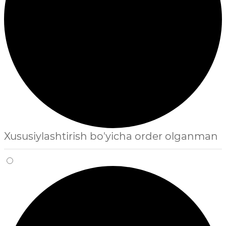
Xususiylashtirish bo'yicha order olganman