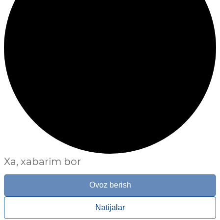
Xa, xabarim bor
Ovoz berish
Natijalar