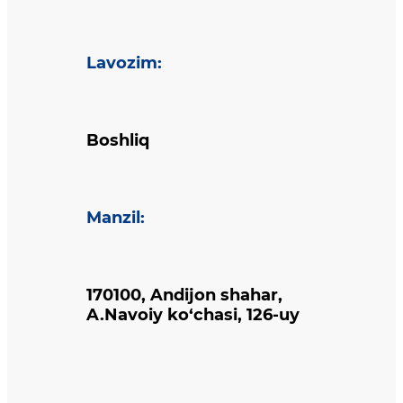
Lavozim
:
Boshliq
Manzil
:
170100, Andijon shahar,
A.Navoiy ko‘chasi, 126-uy