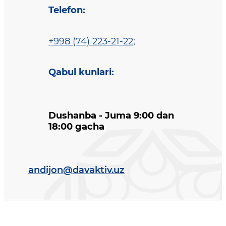
Telefon
:
+998 (74) 223-21-22
;
Qabul kunlari
:
Dushanba - Juma 9:00 dan
18:00 gacha
andijon@davaktiv.uz