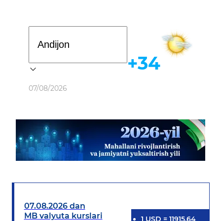
Davlat dasturi
+34
Ob-havo
07/08/2026
07.08.2026 dan
MB valyuta kurslari
1
USD
=
11915.64