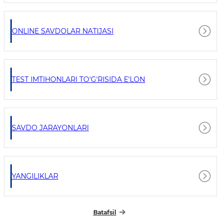
ONLINE SAVDOLAR NATIJASI
TEST IMTIHONLARI TO'G'RISIDA E'LON
SAVDO JARAYONLARI
YANGILIKLAR
Batafsil