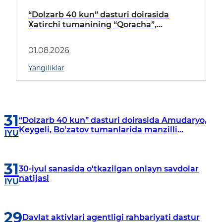
“Dolzarb 40 kun” dasturi doirasida
Xatirchi tumanining “Qoracha”,
“Nayman”, “A.Navoiy” va “Damariq”
mahallalarida manzilli o‘rganishlar olib
01.08.2026
borildi
Yangiliklar
31
“Dolzarb 40 kun” dasturi doirasida Amudaryo,
Keygeli, Bo'zatov tumanlarida manzilli
IYU
o‘rganishlar olib borildi
31
30-iyul sanasida o'tkazilgan onlayn savdolar
natijasi
IYU
29
Davlat aktivlari agentligi rahbariyati dastur