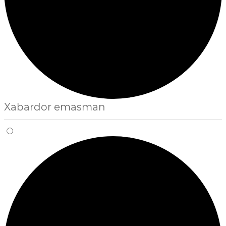
Xabardor emasman