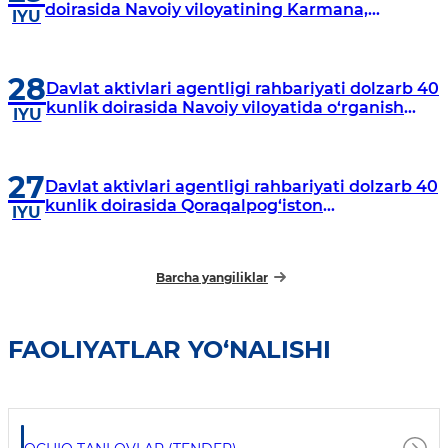
doirasida Navoiy viloyatining Karmana,
IYU
Navbahor, Xatirchi va Nurota tumanlarida
o‘rganish o‘tkazmoqda
28
Davlat aktivlari agentligi rahbariyati dolzarb 40
kunlik doirasida Navoiy viloyatida o‘rganish
IYU
o‘tkazdi
27
Davlat aktivlari agentligi rahbariyati dolzarb 40
kunlik doirasida Qoraqalpog‘iston
IYU
Respublikasida o‘rganish o‘tkazmoqda
Barcha yangiliklar
FAOLIYATLAR YO‘NALISHI