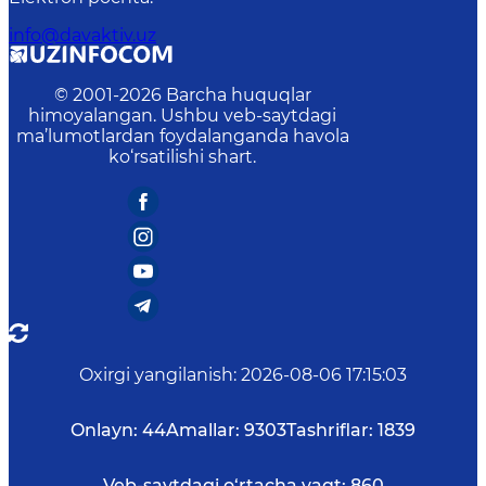
info@davaktiv.uz
© 2001-
2026
Barcha huquqlar
himoyalangan. Ushbu veb-saytdagi
ma’lumotlardan foydalanganda havola
ko‘rsatilishi shart.
Oxirgi yangilanish
:
2026-08-06 17:15:03
Onlayn:
44
Amallar:
9303
Tashriflar:
1839
Veb-saytdagi o‘rtacha vaqt:
860