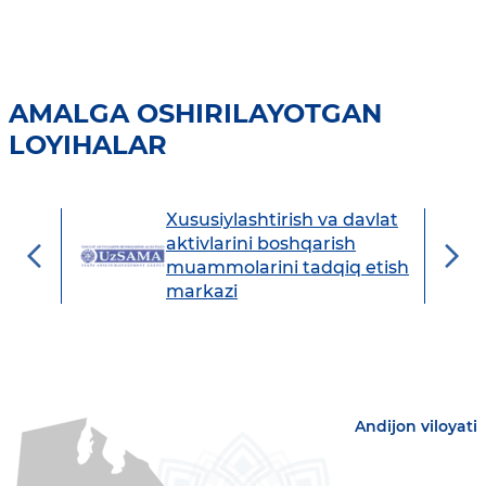
AMALGA OSHIRILAYOTGAN
LOYIHALAR
Xususiylashtirish va davlat
avdo
aktivlarini boshqarish
muammolarini tadqiq etish
markazi
Andijon viloyati