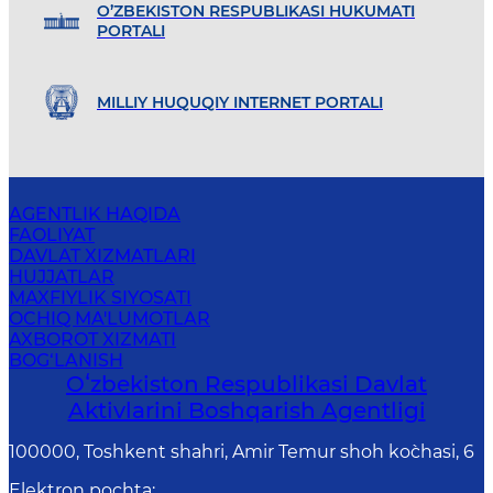
O’ZBEKISTON RESPUBLIKASI HUKUMATI
PORTALI
MILLIY HUQUQIY INTERNET PORTALI
AGENTLIK HAQIDA
FAOLIYAT
DAVLAT XIZMATLARI
HUJJATLAR
MAXFIYLIK SIYOSATI
OCHIQ MA'LUMOTLAR
AXBOROT XIZMATI
BOG‘LANISH
Oʻzbekiston Respublikasi Davlat
Aktivlarini Boshqarish Agentligi
100000, Toshkent shahri, Amir Temur shoh ko`chasi, 6
Elektron pochta
: