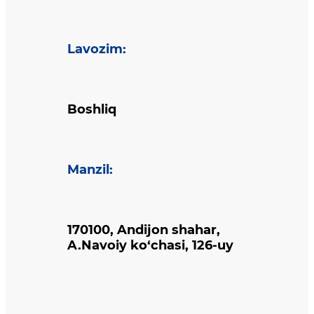
Lavozim
:
Boshliq
Manzil
:
170100, Andijon shahar,
A.Navoiy ko‘chasi, 126-uy