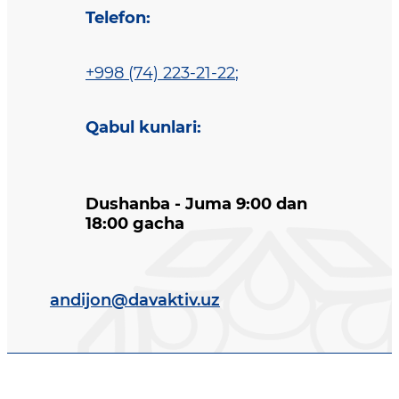
Telefon
:
+998 (74) 223-21-22
;
Qabul kunlari
:
Dushanba - Juma 9:00 dan
18:00 gacha
andijon@davaktiv.uz