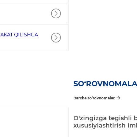
AKAT QILISHGA
SO‘ROVNOMAL
Barcha so‘rovnomalar
O'zingizga tegishli 
xususiylashtirish i