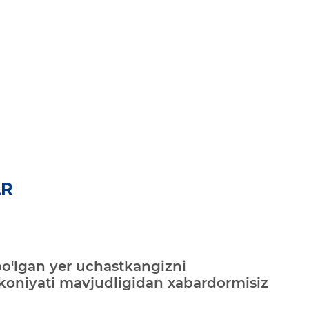
AR
bo'lgan yer uchastkangizni
mkoniyati mavjudligidan xabardormisiz