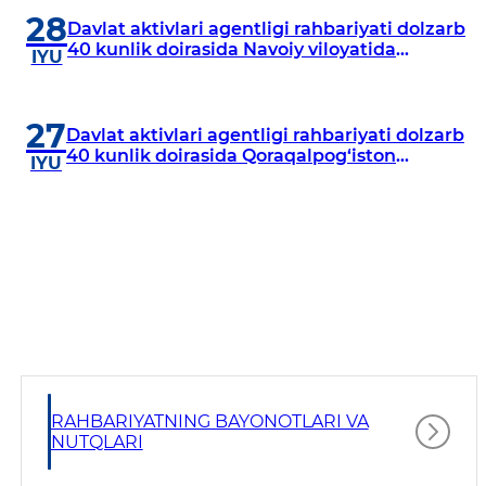
28
Davlat aktivlari agentligi rahbariyati dolzarb
40 kunlik doirasida Navoiy viloyatida
IYU
o‘rganish o‘tkazdi
27
Davlat aktivlari agentligi rahbariyati dolzarb
40 kunlik doirasida Qoraqalpog‘iston
IYU
Respublikasida o‘rganish o‘tkazmoqda
RAHBARIYATNING BAYONOTLARI VA
NUTQLARI