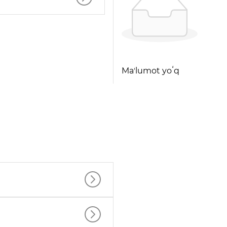
Maʼlumot yoʻq