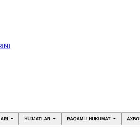
INI
LARI
HUJJATLAR
RAQAMLI HUKUMAT
AXBO