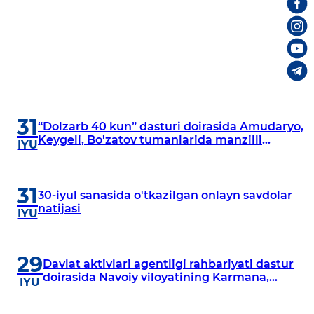
31
“Dolzarb 40 kun” dasturi doirasida Amudaryo,
Keygeli, Bo'zatov tumanlarida manzilli
IYU
o‘rganishlar olib borildi
31
30-iyul sanasida o'tkazilgan onlayn savdolar
natijasi
IYU
29
Davlat aktivlari agentligi rahbariyati dastur
doirasida Navoiy viloyatining Karmana,
IYU
Navbahor, Xatirchi va Nurota tumanlarida
o‘rganish o‘tkazmoqda